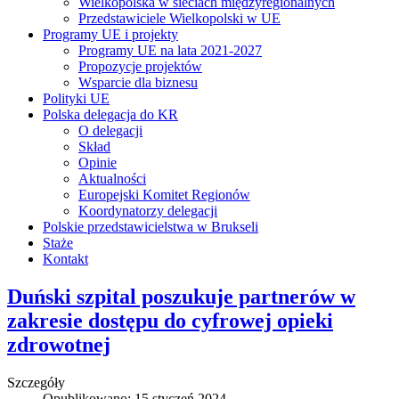
Wielkopolska w sieciach międzyregionalnych
Przedstawiciele Wielkopolski w UE
Programy UE i projekty
Programy UE na lata 2021-2027
Propozycje projektów
Wsparcie dla biznesu
Polityki UE
Polska delegacja do KR
O delegacji
Skład
Opinie
Aktualności
Europejski Komitet Regionów
Koordynatorzy delegacji
Polskie przedstawicielstwa w Brukseli
Staże
Kontakt
Duński szpital poszukuje partnerów w
zakresie dostępu do cyfrowej opieki
zdrowotnej
Szczegóły
Opublikowano: 15 styczeń 2024