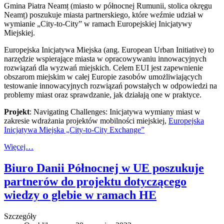
Gmina Piatra Neamț (miasto w północnej Rumunii, stolica okręgu
Neamț) poszukuje miasta partnerskiego, które weźmie udział w
wymianie „City-to-City” w ramach Europejskiej Inicjatywy
Miejskiej.
Europejska Inicjatywa Miejska (ang. European Urban Initiative) to
narzędzie wspierające miasta w opracowywaniu innowacyjnych
rozwiązań dla wyzwań miejskich. Celem EUI jest zapewnienie
obszarom miejskim w całej Europie zasobów umożliwiających
testowanie innowacyjnych rozwiązań powstałych w odpowiedzi na
problemy miast oraz sprawdzanie, jak działają one w praktyce.
Projekt
: Navigating Challenges: Inicjatywa wymiany miast w
zakresie wdrażania projektów mobilności miejskiej,
Europejska
Inicjatywa Miejska „City-to-City Exchange”
Więcej…
Biuro Danii Północnej w UE poszukuje
partnerów do projektu dotyczącego
wiedzy o glebie w ramach HE
Szczegóły