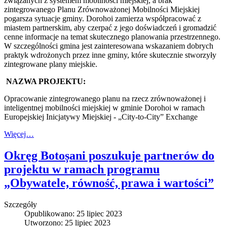
związanych z systemem mobilności miejskiej, a brak
zintegrowanego Planu Zrównoważonej Mobilności Miejskiej
pogarsza sytuacje gminy. Dorohoi zamierza współpracować z
miastem partnerskim, aby czerpać z jego doświadczeń i gromadzić
cenne informacje na temat skutecznego planowania przestrzennego.
W szczególności gmina jest zainteresowana wskazaniem dobrych
praktyk wdrożonych przez inne gminy, które skutecznie stworzyły
zintegrowane plany miejskie.
NAZWA PROJEKTU:
Opracowanie zintegrowanego planu na rzecz zrównoważonej i
inteligentnej mobilności miejskiej w gminie Dorohoi w ramach
Europejskiej Inicjatywy Miejskiej - „City-to-City” Exchange
Więcej…
Okręg Botoșani poszukuje partnerów do
projektu w ramach programu
„Obywatele, równość, prawa i wartości”
Szczegóły
Opublikowano: 25 lipiec 2023
Utworzono: 25 lipiec 2023