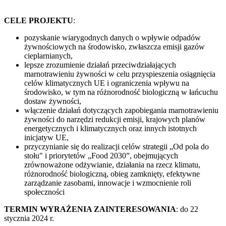
CELE PROJEKTU
:
pozyskanie wiarygodnych danych o wpływie odpadów
żywnościowych na środowisko, zwłaszcza emisji gazów
cieplarnianych,
lepsze zrozumienie działań przeciwdziałających
marnotrawieniu żywności w celu przyspieszenia osiągnięcia
celów klimatycznych UE i ograniczenia wpływu na
środowisko, w tym na różnorodność biologiczną w łańcuchu
dostaw żywności,
włączenie działań dotyczących zapobiegania marnotrawieniu
żywności do narzędzi redukcji emisji, krajowych planów
energetycznych i klimatycznych oraz innych istotnych
inicjatyw UE,
przyczynianie się do realizacji celów strategii „Od pola do
stołu" i priorytetów „Food 2030”, obejmujących
zrównoważone odżywianie, działania na rzecz klimatu,
różnorodność biologiczną, obieg zamknięty, efektywne
zarządzanie zasobami, innowacje i wzmocnienie roli
społeczności
TERMIN WYRAŻENIA ZAINTERESOWANIA
: do 22
stycznia 2024 r.