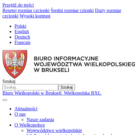
Przejdź do treści
Resetuj rozmiar czcionki
Średni rozmiar czionki
Duży rozmiar
czcionki
Wysoki kontrast
Polski
English
Deutsch
Français
Szukaj
Szukaj
Biuro Wielkopolski w Brukseli
Wielkopolska BXL
Aktualności
O nas
Nasze zadania
O Wielkopolsce
Województwo wielkopolskie