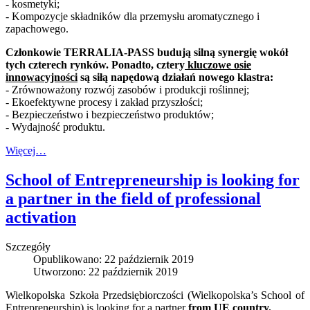
- kosmetyki;
- Kompozycje składników dla przemysłu aromatycznego i
zapachowego.
Członkowie TERRALIA-PASS budują silną synergię wokół
tych czterech rynków. Ponadto, cztery
kluczowe osie
innowacyjności
są siłą napędową działań nowego klastra:
- Zrównoważony rozwój zasobów i produkcji roślinnej;
- Ekoefektywne procesy i zakład przyszłości;
- Bezpieczeństwo i bezpieczeństwo produktów;
- Wydajność produktu.
Więcej…
School of Entrepreneurship is looking for
a partner in the field of professional
activation
Szczegóły
Opublikowano: 22 październik 2019
Utworzono: 22 październik 2019
Wielkopolska Szkoła Przedsiębiorczości (Wielkopolska’s School of
Entrepreneurship) is looking for a partner
from UE country.