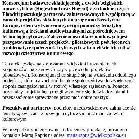
Konsorcjum badawcze składające się z dwóch belgijskich
uniwersytetów (Hogeschool oraz Hogent) z zachodniej części
Flandrii poszukuje partnerów zainteresowanych współpracą w
ramach projektów składanych do programu Kreatywna
Europa, celem wytworzenia synergii pomiędzy tematyką
kulturową a treściami audiowizualnymi za pośrednictwem
technologii cyfrowej. Założeniem ośrodków naukowych jest
przygotowanie trzech projektów pilotażowych poświęconych
problematyce społeczności cyfrowych w kontekście ich roli w
rozwoju dziedzictwa kulturowego.
Tematyka związana z obszarami wiejskimi i rozwojem ich
krajobrazów ma stanowić motyw przewodni projektów
pilotażowych. Konsorcjum chce skupić się na wdrażaniu oddolnego
podejścia, które ma zachęcić lokalne społeczeństwa do zwiększenia
stopnia zaangażowania w rozwój własnego sąsiedztwa. Ponadto,
uczestnicy projektu będą mogli wymienić się doświadczeniami i
przekazać sobie sprawdzone przez nich dobre praktyki.
Poszukiwani partnerzy:
podmioty międzysektorowe zajmujące się
tematyką związaną z rozwojem cyfrowym oraz dziedzictwem
kulturowym.
W przypadku zainteresowania udziałem w projekcie, prosimy o
kontakt z Martą Raptis na adres:
marta.raptis@wielkopolska.eu