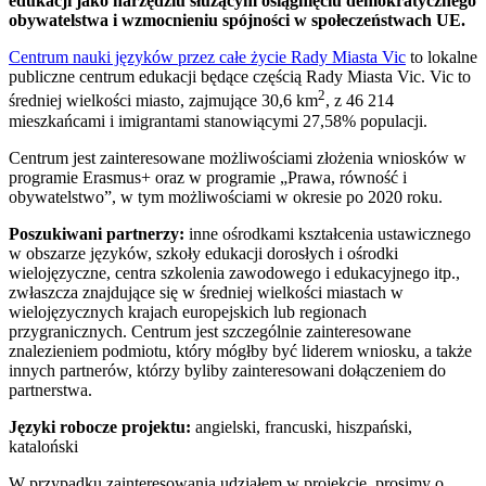
edukacji jako narzędziu służącym osiągnięciu demokratycznego
obywatelstwa i wzmocnieniu spójności w społeczeństwach UE.
Centrum nauki języków przez całe życie Rady Miasta Vic
to lokalne
publiczne centrum edukacji będące częścią Rady Miasta Vic. Vic to
2
średniej wielkości miasto, zajmujące 30,6 km
, z 46 214
mieszkańcami i imigrantami stanowiącymi 27,58% populacji.
Centrum jest zainteresowane możliwościami złożenia wniosków w
programie Erasmus+ oraz w programie „Prawa, równość i
obywatelstwo”, w tym możliwościami w okresie po 2020 roku.
Poszukiwani partnerzy:
inne ośrodkami kształcenia ustawicznego
w obszarze języków, szkoły edukacji dorosłych i ośrodki
wielojęzyczne, centra szkolenia zawodowego i edukacyjnego itp.,
zwłaszcza znajdujące się w średniej wielkości miastach w
wielojęzycznych krajach europejskich lub regionach
przygranicznych. Centrum jest szczególnie zainteresowane
znalezieniem podmiotu, który mógłby być liderem wniosku, a także
innych partnerów, którzy byliby zainteresowani dołączeniem do
partnerstwa.
Języki robocze projektu:
angielski, francuski, hiszpański,
kataloński
W przypadku zainteresowania udziałem w projekcie, prosimy o