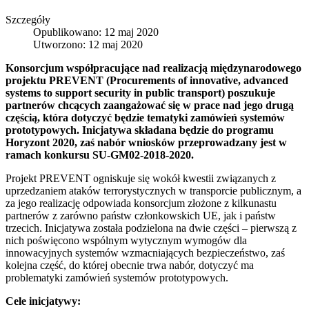
Szczegóły
Opublikowano: 12 maj 2020
Utworzono: 12 maj 2020
Konsorcjum współpracujące nad realizacją międzynarodowego
projektu PREVENT (Procurements of innovative, advanced
systems to support security in public transport) poszukuje
partnerów chcących zaangażować się w prace nad jego drugą
częścią, która dotyczyć będzie tematyki zamówień systemów
prototypowych. Inicjatywa składana będzie do programu
Horyzont 2020, zaś nabór wniosków przeprowadzany jest w
ramach konkursu SU-GM02-2018-2020.
Projekt PREVENT ogniskuje się wokół kwestii związanych z
uprzedzaniem ataków terrorystycznych w transporcie publicznym, a
za jego realizację odpowiada konsorcjum złożone z kilkunastu
partnerów z zarówno państw członkowskich UE, jak i państw
trzecich. Inicjatywa została podzielona na dwie części – pierwszą z
nich poświęcono wspólnym wytycznym wymogów dla
innowacyjnych systemów wzmacniających bezpieczeństwo, zaś
kolejna część, do której obecnie trwa nabór, dotyczyć ma
problematyki zamówień systemów prototypowych.
Cele inicjatywy: