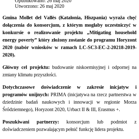
Opublikowano: 26 maj 2020
Utworzono: 26 maj 2020
Gmina Mollet del Vallès (Katalonia, Hiszpania) wyraża chęć
dołączenia do konsorcjum, z którym mogłaby uczestniczyć w
konkursie o realizowanie projektu „Mitigating household
energy poverty” który złożony zostanie do programu Horyzont
2020 (nabór wniosków w ramach LC-SC3-EC-2-20218-2019-
2020).
Główny cel projektu:
budowanie niskoemisyjnej i odpornej na
zmiany klimatu przyszłości.
Dotychczasowe doświadczenie w zakresie inicjatyw i
programów unijnych:
PRIMA (inicjatywa na rzecz partnerstwa w
dziedzinie badań naukowych i innowacji w regionie Morza
Śródziemnego), Horyzont 2020, Urbact II & III, Erasmus +.
Poszukiwani partnerzy:
konsorcjum lub podmiot z
doświadczeniem pozwalającym pełnić funkcję lidera projektu.