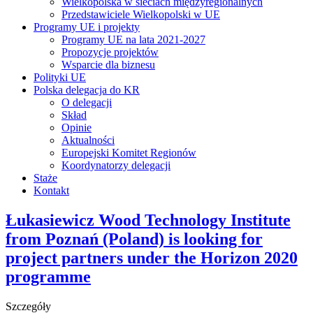
Wielkopolska w sieciach międzyregionalnych
Przedstawiciele Wielkopolski w UE
Programy UE i projekty
Programy UE na lata 2021-2027
Propozycje projektów
Wsparcie dla biznesu
Polityki UE
Polska delegacja do KR
O delegacji
Skład
Opinie
Aktualności
Europejski Komitet Regionów
Koordynatorzy delegacji
Staże
Kontakt
Łukasiewicz Wood Technology Institute
from Poznań (Poland) is looking for
project partners under the Horizon 2020
programme
Szczegóły