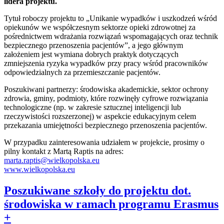
lidera projektu.
Tytuł roboczy projektu to „Unikanie wypadków i uszkodzeń wśród
opiekunów we współczesnym sektorze opieki zdrowotnej za
pośrednictwem wdrażania rozwiązań wspomagających oraz technik
bezpiecznego przenoszenia pacjentów”, a jego głównym
założeniem jest wymiana dobrych praktyk dotyczących
zmniejszenia ryzyka wypadków przy pracy wśród pracowników
odpowiedzialnych za przemieszczanie pacjentów.
Poszukiwani partnerzy: środowiska akademickie, sektor ochrony
zdrowia, gminy, podmioty, które rozwinęły cyfrowe rozwiązania
technologiczne (np. w zakresie sztucznej inteligencji lub
rzeczywistości rozszerzonej) w aspekcie edukacyjnym celem
przekazania umiejętności bezpiecznego przenoszenia pacjentów.
W przypadku zainteresowania udziałem w projekcie, prosimy o
pilny kontakt z Martą Raptis na adres:
marta.raptis@wielkopolska.eu
www.wielkopolska.eu
Poszukiwane szkoły do projektu dot.
środowiska w ramach programu Erasmus
+