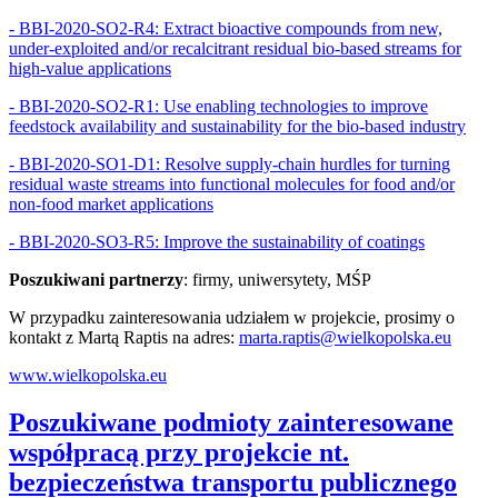
- BBI-2020-SO2-R4: Extract bioactive compounds from new,
under-exploited and/or recalcitrant residual bio-based streams for
high-value applications
- BBI-2020-SO2-R1: Use enabling technologies to improve
feedstock availability and sustainability for the bio-based industry
- BBI-2020-SO1-D1: Resolve supply-chain hurdles for turning
residual waste streams into functional molecules for food and/or
non-food market applications
- BBI-2020-SO3-R5: Improve the sustainability of coatings
Poszukiwani partnerzy
: firmy, uniwersytety, MŚP
W przypadku zainteresowania udziałem w projekcie, prosimy o
kontakt z Martą Raptis na adres:
marta.raptis@wielkopolska.eu
www.wielkopolska.eu
Poszukiwane podmioty zainteresowane
współpracą przy projekcie nt.
bezpieczeństwa transportu publicznego