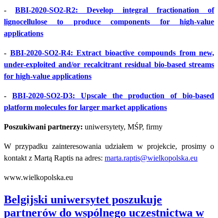
-
BBI-2020-SO2-R2: Develop integral fractionation of
lignocellulose to produce components for high-value
applications
-
BBI-2020-SO2-R4: Extract bioactive compounds from new,
under-exploited and/or recalcitrant residual bio-based streams
for high-value applications
-
BBI-2020-SO2-D3: Upscale the production of bio-based
platform molecules for larger market applications
Poszukiwani partnerzy:
uniwersytety, MŚP, firmy
W przypadku zainteresowania udziałem w projekcie, prosimy o
kontakt z Martą Raptis na adres:
marta.raptis@wielkopolska.eu
www.wielkopolska.eu
Belgijski uniwersytet poszukuje
partnerów do wspólnego uczestnictwa w