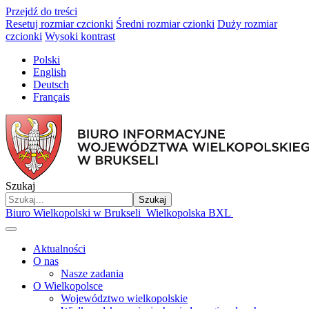
Przejdź do treści
Resetuj rozmiar czcionki
Średni rozmiar czionki
Duży rozmiar
czcionki
Wysoki kontrast
Polski
English
Deutsch
Français
Szukaj
Szukaj
Biuro Wielkopolski w Brukseli
Wielkopolska BXL
Aktualności
O nas
Nasze zadania
O Wielkopolsce
Województwo wielkopolskie