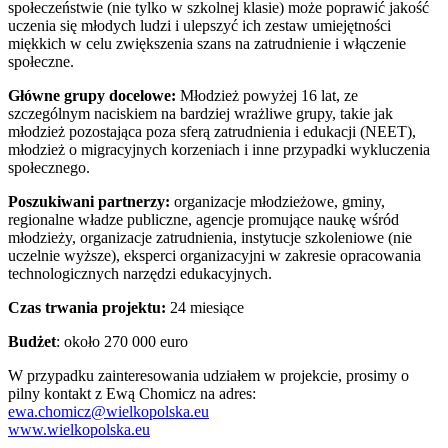
społeczeństwie (nie tylko w szkolnej klasie) może poprawić jakość
uczenia się młodych ludzi i ulepszyć ich zestaw umiejętności
miękkich w celu zwiększenia szans na zatrudnienie i włączenie
społeczne.
Główne grupy docelowe:
Młodzież powyżej 16 lat, ze
szczególnym naciskiem na bardziej wrażliwe grupy, takie jak
młodzież pozostająca poza sferą zatrudnienia i edukacji (NEET),
młodzież o migracyjnych korzeniach i inne przypadki wykluczenia
społecznego.
Poszukiwani partnerzy:
organizacje młodzieżowe, gminy,
regionalne władze publiczne, agencje promujące naukę wśród
młodzieży, organizacje zatrudnienia, instytucje szkoleniowe (nie
uczelnie wyższe), eksperci organizacyjni w zakresie opracowania
technologicznych narzędzi edukacyjnych.
Czas trwania projektu:
24 miesiące
Budżet
: około 270 000 euro
W przypadku zainteresowania udziałem w projekcie, prosimy o
pilny kontakt z Ewą Chomicz na adres:
ewa.chomicz@wielkopolska.eu
www.wielkopolska.eu