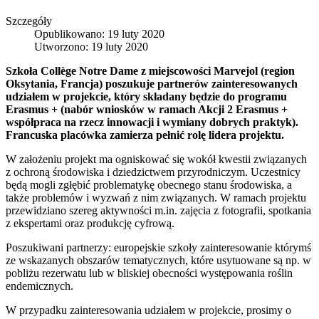
Szczegóły
Opublikowano: 19 luty 2020
Utworzono: 19 luty 2020
Szkoła Collège Notre Dame z miejscowości Marvejol (region
Oksytania, Francja) poszukuje partnerów zainteresowanych
udziałem w projekcie, który składany będzie do programu
Erasmus + (nabór wniosków w ramach Akcji 2 Erasmus +
współpraca na rzecz innowacji i wymiany dobrych praktyk).
Francuska placówka zamierza pełnić rolę lidera projektu.
W założeniu projekt ma ogniskować się wokół kwestii związanych
z ochroną środowiska i dziedzictwem przyrodniczym. Uczestnicy
będą mogli zgłębić problematykę obecnego stanu środowiska, a
także problemów i wyzwań z nim związanych. W ramach projektu
przewidziano szereg aktywności m.in. zajęcia z fotografii, spotkania
z ekspertami oraz produkcję cyfrową.
Poszukiwani partnerzy: europejskie szkoły zainteresowanie którymś
ze wskazanych obszarów tematycznych, które usytuowane są np. w
pobliżu rezerwatu lub w bliskiej obecności występowania roślin
endemicznych.
W przypadku zainteresowania udziałem w projekcie, prosimy o