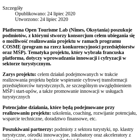
Szczegóły
Opublikowano: 24 lipiec 2020
Utworzono: 24 lipiec 2020
Platforma Open Tourisme Lab (Nîmes, Oksytania) poszukuje
podmiotów, z którymi stworzy konsorcjum celem ubiegania się
o możliwość realizowania projektu w ramach programu
COSME (program na rzecz konkurencyjności przedsiębiorstw
oraz MŚP). Tematyka projektu, który wybrała francuska
platforma, dotyczy wprowadzania innowacji i cyfryzacji w
sektorze turystycznym.
Zarys projektu:
celem działań podejmowanych w trakcie
realizowania projektu będzie wspieranie cyfrowej transformacji
przedsiębiorców turystycznych, ze szczególnym uwzględnieniem
MŚP i start-upów, a także promowanie innowacji w usługach
turystycznych
Potencjalne działania, które będą podejmowane przy
realizowaniu projektu:
szkolenia, coaching, rozwijanie potencjału,
wsparcie techniczne, doradztwo finansowe, etc.
Poszukiwani partnerzy:
podmioty z sektora turystyki, np. klastry
turystyczne, ośrodki innowacyjne, inkubatory oraz akceleratory z