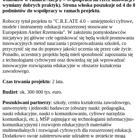
wymiany dobrych praktyk). Strona włoska poszukuje od 4 do 8
podmiotów do współpracy w ramach projektu.
Roboczy tytuł projektu to ”C.R.E.ATE 4.0 – umiejętności cyfrowe,
modele i instrumenty edukacji rozszerzonej stosowane w
Europejskim Atelier Rzemiosła”. W założeniu pomysłodawców
inicjatywy jej główne cele ogniskować się będą wokół promowania
innowacyjnych metod nauczania i przeprowadzania szkoleń, co
przyczynić się ma do poprawy jakości uczenia się przez całe życie.
Ponadto, uczestnicy projektu będą mieli sposobność zapoznania się
z technologiami cyfrowymi oraz dowiedzą się jak wprowadzać
innowacyjne rozwiązania edukacyjne w obszarze kształcenia
zawodowego.
Czas trwania projektu
: 2 lata.
Budżet
: ok. 300 000 tys. euro.
Poszukiwani partnerzy
: szkoły, centra kształcenia zawodowego,
uniwersytety i jednostki badawcze (obszary nauki: pedagogika,
nauki edukacyjne, nauki o komunikowaniu, cyfrowe narzędzia
komunikacji, etc.), MŚP zajmujące się technologiami informacyjno-
komunikacyjnymi i rozwojem edukacyjnych materiałów
multimedialnych i rozwiązań cyfrowych dla rozszerzonej edukacji.
Dodatkowo swoje zainteresowanie udziałem w projekcie mogą