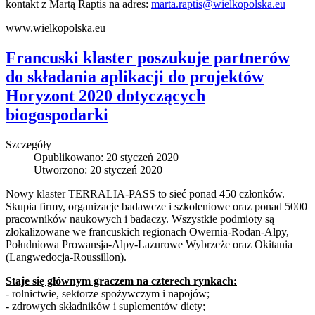
kontakt z Martą Raptis na adres:
marta.raptis@wielkopolska.eu
www.wielkopolska.eu
Francuski klaster poszukuje partnerów
do składania aplikacji do projektów
Horyzont 2020 dotyczących
biogospodarki
Szczegóły
Opublikowano: 20 styczeń 2020
Utworzono: 20 styczeń 2020
Nowy klaster TERRALIA-PASS to sieć ponad 450 członków.
Skupia firmy, organizacje badawcze i szkoleniowe oraz ponad 5000
pracowników naukowych i badaczy. Wszystkie podmioty są
zlokalizowane we francuskich regionach Owernia-Rodan-Alpy,
Południowa Prowansja-Alpy-Lazurowe Wybrzeże oraz Okitania
(Langwedocja-Roussillon).
Staje się głównym graczem na czterech rynkach:
- rolnictwie, sektorze spożywczym i napojów;
- zdrowych składników i suplementów diety;