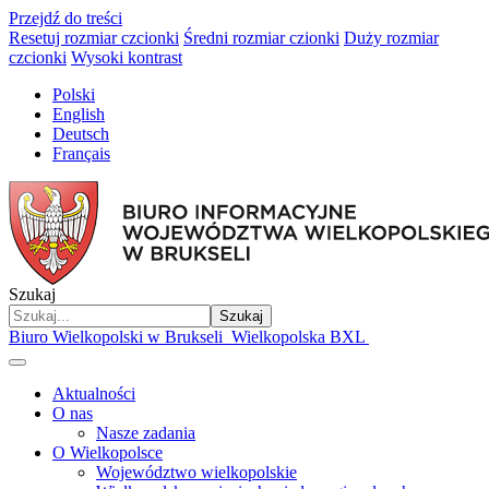
Przejdź do treści
Resetuj rozmiar czcionki
Średni rozmiar czionki
Duży rozmiar
czcionki
Wysoki kontrast
Polski
English
Deutsch
Français
Szukaj
Szukaj
Biuro Wielkopolski w Brukseli
Wielkopolska BXL
Aktualności
O nas
Nasze zadania
O Wielkopolsce
Województwo wielkopolskie