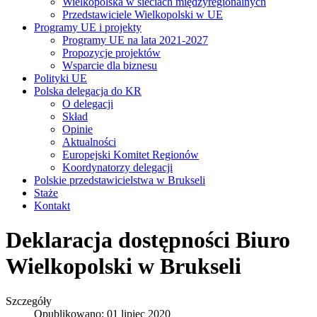
Wielkopolska w sieciach międzyregionalnych
Przedstawiciele Wielkopolski w UE
Programy UE i projekty
Programy UE na lata 2021-2027
Propozycje projektów
Wsparcie dla biznesu
Polityki UE
Polska delegacja do KR
O delegacji
Skład
Opinie
Aktualności
Europejski Komitet Regionów
Koordynatorzy delegacji
Polskie przedstawicielstwa w Brukseli
Staże
Kontakt
Deklaracja dostępności Biuro
Wielkopolski w Brukseli
Szczegóły
Opublikowano: 01 lipiec 2020