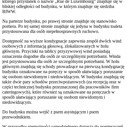
którego przystanek o nazwie „Rue de Luxembourg” znajduje się w
bliskiej odległości od budynku, w którym znajduje się siedziba
BIWW.
Na parterze budynku, po prawej stronie znajduje się stanowisko
portiera. Po tej samej stronie znajduje się jedyna w budynku toaleta
przystosowana dla osób niepełnosprawnych ruchowo.
Dostępność na wyższe kondygnacje zapewnia zespół dwóch wind
osobowych z informacją głosową, zlokalizowanych w holu
głównym. Przyciski na tablicy przyzywowej wind posiadają
oznaczenia dogodne dla osób ze szczególnymi potrzebami. Winda
jest przystosowana dla osób ze szczególnymi potrzebami. W holu
głównym znajdują się schody prowadzące na pierwszą kondygnację
budynku oznakowane na poręczy w sposób ułatwiający poruszanie
się osobom niewidomym i niedowidzącym. W budynku znajdują się
także dwie pary schodów przeciwpożarowych (za recepcją oraz w
części technicznej budynku przeznaczonej dla pracowników firm
cateringowych), które również są oznakowane na poręczach w
sposób ułatwiający poruszanie się osobom niewidomym i
niedowidzącym.
Do budynku można wejść z psem asystującym i psem
przewodnikiem.
W przypadku niemożności samodzielnego dotarcia do pomieszczeń