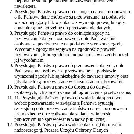
niepodanie skutkuje brakiem możliwości prowadzenia
newslettera.
Przysługuje Państwu prawo do usunięcia danych osobowych,
o ile Państwa dane osobowe są przetwarzane na podstawie
wyrażonej zgody lub wynika to z wymogu prawa, lub gdy
dane nie są już potrzebne do przetwarzania danych.
Przysługuje Państwu prawo do cofnięcia zgody na
przetwarzanie danych osobowych, o ile Państwa dane
osobowe są przetwarzane na podstawie wyrażonej zgody.
Wycofanie zgody nie wpływa na zgodność z prawem
przetwarzania, którego dokonano na podstawie zgody przed
jej wycofaniem.
Przysługuje Państwu prawo do przenoszenia danych, o ile
Państwa dane osobowe są przetwarzane na podstawie
wyrażonej zgody lub są niezbędne do zawarcia umowy oraz
gdy dane te są przetwarzane w sposób zautomatyzowany.
Przysługuje Państwu prawo do dostępu do danych
osobowych, ich sprostowania lub ograniczenia przetwarzania.
11. Przysługuje Państwu prawo do wniesienia sprzeciwu
wobec przetwarzania w związku z Państwa sytuacją
szczególną o ile przetwarzanie Państwa danych osobowych
jest niezbędne do zrealizowania zadania w interesie
publicznym lub sprawowania władzy publicznej.
Przysługuje Państwu prawo wniesienia skargi do organu
nadzorczego tj. Prezesa Urzędu Ochrony Danych