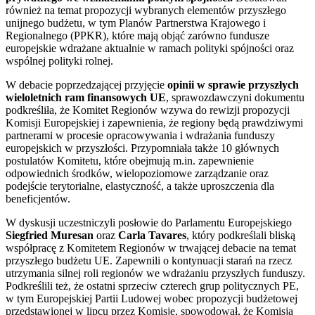
również na temat propozycji wybranych elementów przyszłego
unijnego budżetu, w tym Planów Partnerstwa Krajowego i
Regionalnego (PPKR), które mają objąć zarówno fundusze
europejskie wdrażane aktualnie w ramach polityki spójności oraz
wspólnej polityki rolnej.
W debacie poprzedzającej przyjęcie
opinii w sprawie przyszłych
wieloletnich ram finansowych UE
, sprawozdawczyni dokumentu
podkreśliła, że Komitet Regionów wzywa do rewizji propozycji
Komisji Europejskiej i zapewnienia, że regiony będą prawdziwymi
partnerami w procesie opracowywania i wdrażania funduszy
europejskich w przyszłości. Przypomniała także 10 głównych
postulatów Komitetu, które obejmują m.in. zapewnienie
odpowiednich środków, wielopoziomowe zarządzanie oraz
podejście terytorialne, elastyczność, a także uproszczenia dla
beneficjentów.
W dyskusji uczestniczyli posłowie do Parlamentu Europejskiego
Siegfried Muresan
oraz
Carla Tavares
, który podkreślali bliską
współpracę z Komitetem Regionów w trwającej debacie na temat
przyszłego budżetu UE. Zapewnili o kontynuacji starań na rzecz
utrzymania silnej roli regionów we wdrażaniu przyszłych funduszy.
Podkreślili też, że ostatni sprzeciw czterech grup politycznych PE,
w tym Europejskiej Partii Ludowej wobec propozycji budżetowej
przedstawionej w lipcu przez Komisję, spowodował, że Komisja