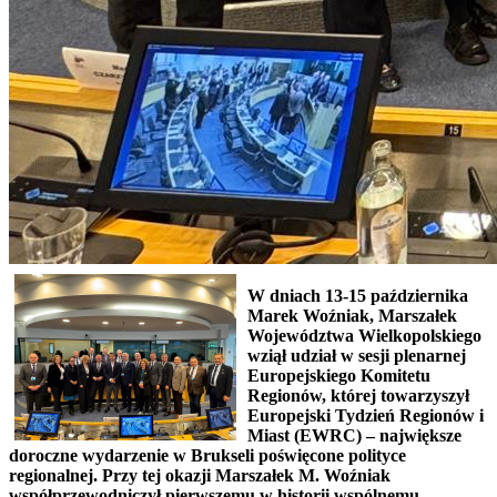
W dniach 13-15 października
Marek Woźniak, Marszałek
Województwa Wielkopolskiego
wziął udział w sesji plenarnej
Europejskiego Komitetu
Regionów, której towarzyszył
Europejski Tydzień Regionów i
Miast (EWRC) – największe
doroczne wydarzenie w Brukseli poświęcone polityce
regionalnej. Przy tej okazji Marszałek M. Woźniak
współprzewodniczył pierwszemu w historii wspólnemu