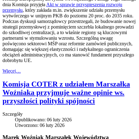
dnia Komisja przyjęła
Akt w sprawie przyspieszenia rozwoju
przemysłu
, który zakłada m.in. zwiększenie udziału przemysłu
wytwórczego w unijnym PKB do poziomu 20 proc. do 2035 roku.
Podczas dyskusji samorządowcy przestrzegali, że budowanie nowej
strategii przemysłowej z pominięciem szczebla lokalnego prowadzi
do szkodliwej centralizacji, a to właśnie regiony są kluczowymi
partnerami w stymulowaniu wzrostu. Szczególną uwagę
poświęcono sektorowi MŚP oraz reformie zamówień publicznych,
domagając się większej elastyczności i radykalnego ograniczenia
obciążeń administracyjnych, co ma stanowić fundament przyszłego
dobrobytu UE.
Więcej…
Komisja COTER z udziałem Marszałka
Woźniaka przyjmuje ważne opinie ws.
przyszłości polityki spójności
Szczegóły
Opublikowano: 06 luty 2026
Utworzono: 06 luty 2026
Marek Woźniak Marszałek Województwa