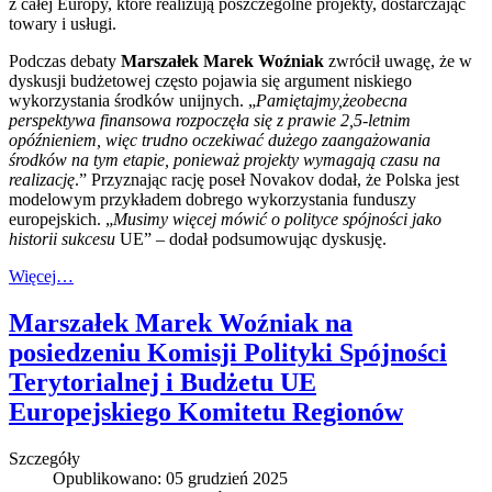
z całej Europy, które realizują poszczególne projekty, dostarczając
towary i usługi.
Podczas debaty
Marszałek Marek Woźniak
zwrócił uwagę, że w
dyskusji budżetowej często pojawia się argument niskiego
wykorzystania środków unijnych. „
Pamiętajmy,
że
obecna
perspektywa finansowa rozpoczęła się z prawie 2,5-letnim
opóźnieniem, więc trudno oczekiwać dużego zaangażowania
środków na tym etapie, ponieważ projekty wymagają czasu na
realizację
.” Przyznając rację poseł Novakov dodał, że Polska jest
modelowym przykładem dobrego wykorzystania funduszy
europejskich. „
Musimy więcej mówić o polityce spójności jako
historii sukcesu
UE” – dodał podsumowując dyskusję.
Więcej…
Marszałek Marek Woźniak na
posiedzeniu Komisji Polityki Spójności
Terytorialnej i Budżetu UE
Europejskiego Komitetu Regionów
Szczegóły
Opublikowano: 05 grudzień 2025