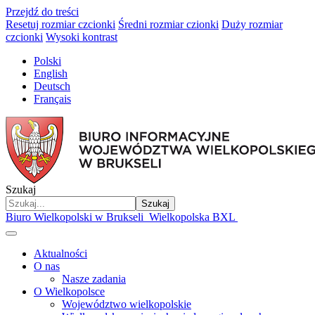
Przejdź do treści
Resetuj rozmiar czcionki
Średni rozmiar czionki
Duży rozmiar
czcionki
Wysoki kontrast
Polski
English
Deutsch
Français
Szukaj
Szukaj
Biuro Wielkopolski w Brukseli
Wielkopolska BXL
Aktualności
O nas
Nasze zadania
O Wielkopolsce
Województwo wielkopolskie