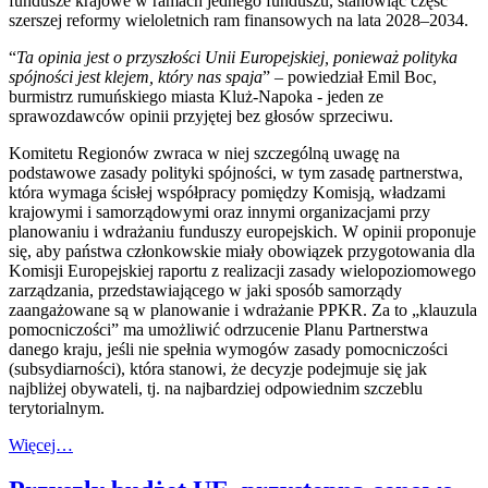
fundusze krajowe w ramach jednego funduszu, stanowiąc część
szerszej reformy wieloletnich ram finansowych na lata 2028–2034.
“
Ta opinia jest o przyszłości Unii Europejskiej, ponieważ polityka
spójności jest klejem, który nas spaja
” – powiedział Emil Boc,
burmistrz rumuńskiego miasta Kluż-Napoka - jeden ze
sprawozdawców opinii przyjętej bez głosów sprzeciwu.
Komitetu Regionów zwraca w niej szczególną uwagę na
podstawowe zasady polityki spójności, w tym zasadę partnerstwa,
która wymaga ścisłej współpracy pomiędzy Komisją, władzami
krajowymi i samorządowymi oraz innymi organizacjami przy
planowaniu i wdrażaniu funduszy europejskich. W opinii proponuje
się, aby państwa członkowskie miały obowiązek przygotowania dla
Komisji Europejskiej raportu z realizacji zasady wielopoziomowego
zarządzania, przedstawiającego w jaki sposób samorządy
zaangażowane są w planowanie i wdrażanie PPKR. Za to „klauzula
pomocniczości” ma umożliwić odrzucenie Planu Partnerstwa
danego kraju, jeśli nie spełnia wymogów zasady pomocniczości
(subsydiarności), która stanowi, że decyzje podejmuje się jak
najbliżej obywateli, tj. na najbardziej odpowiednim szczeblu
terytorialnym.
Więcej…