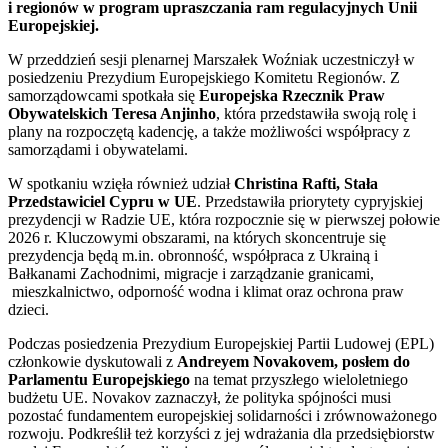
i regionów w program upraszczania ram regulacyjnych Unii
Europejskiej.
W przeddzień sesji plenarnej Marszałek Woźniak uczestniczył w
posiedzeniu Prezydium Europejskiego Komitetu Regionów. Z
samorządowcami spotkała się
Europejska Rzecznik Praw
Obywatelskich Teresa Anjinho
, która przedstawiła swoją rolę i
plany na rozpoczętą kadencję, a także możliwości współpracy z
samorządami i obywatelami.
W spotkaniu wzięła również udział
Christina Rafti, Stała
Przedstawiciel Cypru w UE
. Przedstawiła priorytety cypryjskiej
prezydencji w Radzie UE, która rozpocznie się w pierwszej połowie
2026 r. Kluczowymi obszarami, na których skoncentruje się
prezydencja będą m.in. obronność, współpraca z Ukrainą i
Bałkanami Zachodnimi, migracje i zarządzanie granicami,
mieszkalnictwo, odporność wodna i klimat oraz ochrona praw
dzieci.
Podczas posiedzenia Prezydium Europejskiej Partii Ludowej (EPL)
członkowie dyskutowali z
Andreyem Novakovem, posłem do
Parlamentu Europejskiego
na temat przyszłego wieloletniego
budżetu UE. Novakov zaznaczył, że polityka spójności musi
pozostać fundamentem europejskiej solidarności i zrównoważonego
rozwoju. Podkreślił też korzyści z jej wdrażania dla przedsiębiorstw