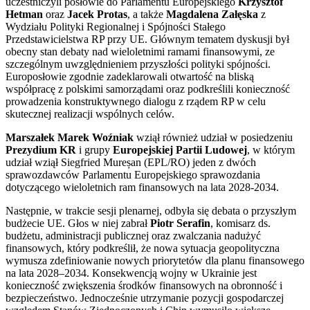
uczestniczyli posłowie do Parlamentu Europejskiego
Krzysztof
Hetman
oraz
Jacek Protas
, a także
Magdalena Załęska
z
Wydziału Polityki Regionalnej i Spójności Stałego
Przedstawicielstwa RP przy UE. Głównym tematem dyskusji był
obecny stan debaty nad wieloletnimi ramami finansowymi, ze
szczególnym uwzględnieniem przyszłości polityki spójności.
Europosłowie zgodnie zadeklarowali otwartość na bliską
współpracę z polskimi samorządami oraz podkreślili konieczność
prowadzenia konstruktywnego dialogu z rządem RP w celu
skutecznej realizacji wspólnych celów.
Marszałek Marek Woźniak
wziął również udział w posiedzeniu
Prezydium KR
i grupy
Europejskiej Partii Ludowej
, w którym
udział wziął Siegfried Mureșan (EPL/RO) jeden z dwóch
sprawozdawców Parlamentu Europejskiego sprawozdania
dotyczącego wieloletnich ram finansowych na lata 2028-2034.
Następnie, w trakcie sesji plenarnej, odbyła się debata o przyszłym
budżecie UE. Głos w niej zabrał
Piotr Serafin
, komisarz ds.
budżetu, administracji publicznej oraz zwalczania nadużyć
finansowych, który podkreślił, że nowa sytuacja geopolityczna
wymusza zdefiniowanie nowych priorytetów dla planu finansowego
na lata 2028–2034. Konsekwencją wojny w Ukrainie jest
konieczność zwiększenia środków finansowych na obronność i
bezpieczeństwo. Jednocześnie utrzymanie pozycji gospodarczej