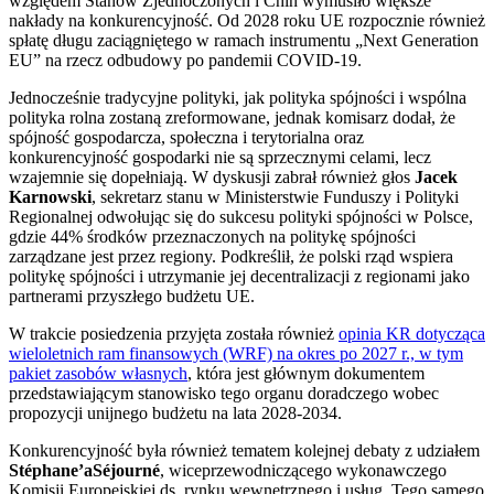
względem Stanów Zjednoczonych i Chin wymusiło większe
nakłady na konkurencyjność. Od 2028 roku UE rozpocznie również
spłatę długu zaciągniętego w ramach instrumentu „Next Generation
EU” na rzecz odbudowy po pandemii COVID-19.
Jednocześnie tradycyjne polityki, jak polityka spójności i wspólna
polityka rolna zostaną zreformowane, jednak komisarz dodał, że
spójność gospodarcza, społeczna i terytorialna oraz
konkurencyjność gospodarki nie są sprzecznymi celami, lecz
wzajemnie się dopełniają. W dyskusji zabrał również głos
Jacek
Karnowski
, sekretarz stanu w Ministerstwie Funduszy i Polityki
Regionalnej odwołując się do sukcesu polityki spójności w Polsce,
gdzie 44% środków przeznaczonych na politykę spójności
zarządzane jest przez regiony. Podkreślił, że polski rząd wspiera
politykę spójności i utrzymanie jej decentralizacji z regionami jako
partnerami przyszłego budżetu UE.
W trakcie posiedzenia przyjęta została również
opinia KR dotycząca
wieloletnich ram finansowych (WRF) na okres po 2027 r., w tym
pakiet zasobów własnych
, która jest głównym dokumentem
przedstawiającym stanowisko tego organu doradczego wobec
propozycji unijnego budżetu na lata 2028-2034.
Konkurencyjność była również tematem kolejnej debaty z udziałem
Stéphane’a
Séjourné
, wiceprzewodniczącego wykonawczego
Komisji Europejskiej ds. rynku wewnętrznego i usług. Tego samego