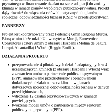
prywatnego w finansowanie działań na rzecz adaptacji do zmiany
klimatu w ramach planów współpracy publiczno-prywatnej. Projekt
dąży również do włączenia celów klimatycznych do planów
społecznej odpowiedzialności biznesu (CSR) w przedsiębiorstwach.
PARNERZY
Projekt jest koordynowany przez Federację Gmin Regionu Murcja.
Biorą w nim także udział Uniwersytet w Murcji, Eurovértice
Consultores i cztery gminy z obszaru Hiszpanii (Molina de Segura,
Lorquí, Alcantarilla) i Włoch (Reggio Emilia).
DZIAŁANIA PROJEKTU
przeprowadzenie 4 pilotażowych działań adaptacyjnych w 4
uczestniczących gminach (z obszaru Hiszpanii i Włoch) wraz
z zawarciem umów o partnerstwie publiczno-prywatnym
(PPP), angażowanie przedsiębiorstw i opracowaniem
dodatkowych działań na rzecz klimatu w planach
dotyczących społecznej odpowiedzialności biznesu w danych
przedsiębiorstwach,
wdrożenie 12 działań przystosowawczych w gminach
powielających,
tworzenie modeli umów o partnerstwie między sektorem
publicznym i prywatnym (PPP),