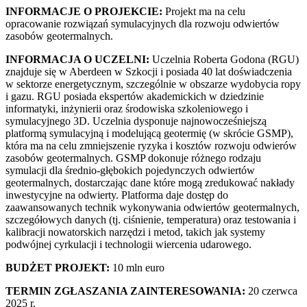
INFORMACJE O PROJEKCIE:
Projekt ma na celu
opracowanie rozwiązań symulacyjnych dla rozwoju odwiertów
zasobów geotermalnych.
INFORMACJA O UCZELNI:
Uczelnia Roberta Godona (RGU)
znajduje się w Aberdeen w Szkocji i posiada 40 lat doświadczenia
w sektorze energetycznym, szczególnie w obszarze wydobycia ropy
i gazu. RGU posiada ekspertów akademickich w dziedzinie
informatyki, inżynierii oraz środowiska szkoleniowego i
symulacyjnego 3D. Uczelnia dysponuje najnowocześniejszą
platformą symulacyjną i modelującą geotermię (w skrócie GSMP),
która ma na celu zmniejszenie ryzyka i kosztów rozwoju odwierów
zasobów geotermalnych. GSMP dokonuje różnego rodzaju
symulacji dla średnio-głębokich pojedynczych odwiertów
geotermalnych, dostarczając dane które mogą zredukować nakłady
inwestycyjne na odwierty. Platforma daje dostęp do
zaawansowanych technik wykonywania odwiertów geotermalnych,
szczegółowych danych (tj. ciśnienie, temperatura) oraz testowania i
kalibracji nowatorskich narzędzi i metod, takich jak systemy
podwójnej cyrkulacji i technologii wiercenia udarowego.
BUDŻET PROJEKT:
10 mln euro
TERMIN ZGŁASZANIA ZAINTERESOWANIA:
20 czerwca
2025 r.