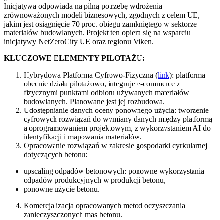
Inicjatywa odpowiada na pilną potrzebę wdrożenia
zrównoważonych modeli biznesowych, zgodnych z celem UE,
jakim jest osiągnięcie 70 proc. obiegu zamkniętego w sektorze
materiałów budowlanych. Projekt ten opiera się na wsparciu
inicjatywy NetZeroCity UE oraz regionu Viken.
KLUCZOWE ELEMENTY PILOTAŻU:
Hybrydowa Platforma Cyfrowo-Fizyczna (
link
): platforma
obecnie działa pilotażowo, integruje e-commerce z
fizycznymi punktami odbioru używanych materiałów
budowlanych. Planowane jest jej rozbudowa.
Udostępnianie danych oceny ponownego użycia: tworzenie
cyfrowych rozwiązań do wymiany danych między platformą
a oprogramowaniem projektowym, z wykorzystaniem AI do
identyfikacji i mapowania materiałów.
Opracowanie rozwiązań w zakresie gospodarki cyrkularnej
dotyczących betonu:
upscaling odpadów betonowych: ponowne wykorzystania
odpadów produkcyjnych w produkcji betonu,
ponowne użycie betonu.
Komercjalizacja opracowanych metod oczyszczania
zanieczyszczonych mas betonu.