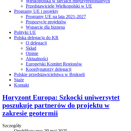
Wielkopolska w sieciach międzyregionalnych
Przedstawiciele Wielkopolski w UE
Programy UE i projekty
Programy UE na lata 2021-2027
Propozycje projektów
Wsparcie dla biznesu
Polityki UE
Polska delegacja do KR
O delegacji
Skład
Opinie
Aktualności
Europejski Komitet Regionów
Koordynatorzy delegacji
Polskie przedstawicielstwa w Brukseli
Staże
Kontakt
Horyzont Europa: Szkocki uniwersytet
poszukuje partnerów do projektu w
zakresie geotermii
Szczegóły
Opublikowano: 29 maj 2025