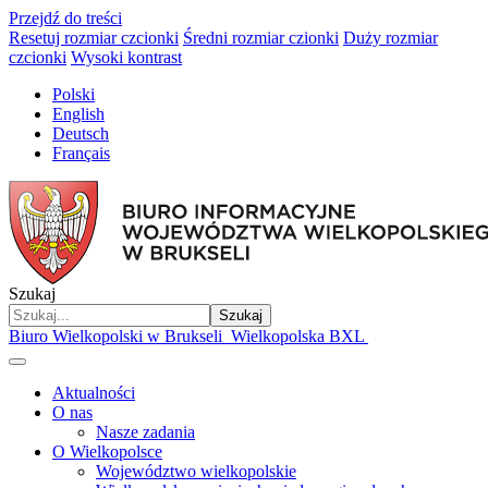
Przejdź do treści
Resetuj rozmiar czcionki
Średni rozmiar czionki
Duży rozmiar
czcionki
Wysoki kontrast
Polski
English
Deutsch
Français
Szukaj
Szukaj
Biuro Wielkopolski w Brukseli
Wielkopolska BXL
Aktualności
O nas
Nasze zadania
O Wielkopolsce
Województwo wielkopolskie