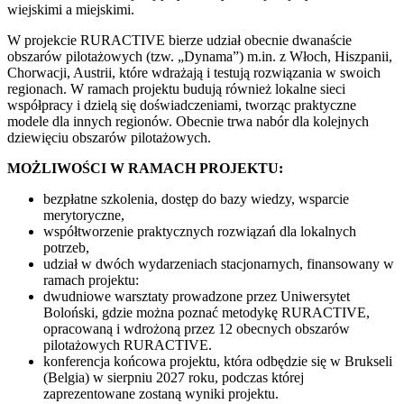
wiejskimi a miejskimi.
W projekcie RURACTIVE bierze udział obecnie dwanaście
obszarów pilotażowych (tzw. „Dynama”) m.in. z Włoch, Hiszpanii,
Chorwacji, Austrii, które wdrażają i testują rozwiązania w swoich
regionach. W ramach projektu budują również lokalne sieci
współpracy i dzielą się doświadczeniami, tworząc praktyczne
modele dla innych regionów. Obecnie trwa nabór dla kolejnych
dziewięciu obszarów pilotażowych.
MOŻLIWOŚCI W RAMACH PROJEKTU:
bezpłatne szkolenia, dostęp do bazy wiedzy, wsparcie
merytoryczne,
współtworzenie praktycznych rozwiązań dla lokalnych
potrzeb,
udział w dwóch wydarzeniach stacjonarnych, finansowany w
ramach projektu:
dwudniowe warsztaty prowadzone przez Uniwersytet
Boloński, gdzie można poznać metodykę RURACTIVE,
opracowaną i wdrożoną przez 12 obecnych obszarów
pilotażowych RURACTIVE.
konferencja końcowa projektu, która odbędzie się w Brukseli
(Belgia) w sierpniu 2027 roku, podczas której
zaprezentowane zostaną wyniki projektu.