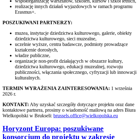
współorganizację warsztatów, szkoleń, kursów i szkół letnich,
realizację innych działań wyjazdowych w ramach programu
Erasmus+.
POSZUKIWANI PARTNERZY:
muzea, instytucje dziedzictwa kulturowego, galerie, obiekty
dziedzictwa kulturowego, sieci muzealne,
uczelnie wyższe, centra badawcze, podmioty prowadzące
kształcenie dorosłych,
władze publiczne,
organizacje non-profit działających w obszarze kultury,
dziedzictwa kulturowego, edukacji muzealnej, rozwoju
publiczności, włączania społecznego, cyfryzacji lub innowacji
kulturalnych.
TERMIN WYRAŻENIA ZAINTERESOWANIA:
1 września
2026 r.
KONTAKT:
Aby uzyskać szczegóły dotyczące projektu oraz dane
kontaktowe partnera, prosimy o wiadomość mailową na adres Biura
Wielkopolski w Brukseli:
brussels.office@wielkopolska.eu
Horyzont Europa: poszukiwane
konsorcjum do projektu w zakresie