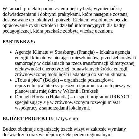
W ramach projektu partnerzy europejscy będą wymieniać się
doświadczeniami i dobrymi praktykami, które następnie zostaną
dostosowane do lokalnych potrzeb. Efektem współpracy będzie
opracowanie cyklu szkoleń i działań informacyjnych dla kadry
pedagogicznej, która przekaże zdobytą wiedzę uczniom.
PARTNERZY:
Agencja Klimatu w Strasburgu (Francja) – lokalna agencja
energii i klimatu wspierająca mieszkańców, przedsiębiorstwa i
samorządy w działaniach na rzecz transformacji klimatycznej,
efektywności energetycznej, odnawialnych źródeł energii,
zrównoważonej mobilności i adaptacji do zmian klimatu.
„Tous à pied” (Belgia) – organizacja pozarządowa
reprezentująca interesy pieszych i promująca ruch pieszy w
planowaniu miejskim w Walonii i Brukseli.
Donagh Horgan (Holandia) – ekspert programu URBACT
specjalizujący się w zrównoważonym rozwoju miast i
współpracy z samorządami lokalnymi.
BUDŻET PROJEKTU:
17 tys. euro
Budżet obejmuje organizację trzech wizyt w zakresie wymiany
doświadczeń oraz współpracę z ekspertem regionalnym.