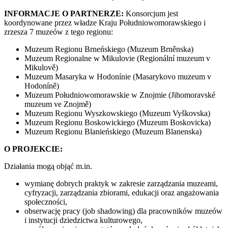
INFORMACJE O PARTNERZE:
Konsorcjum jest
koordynowane przez władze Kraju Południowomorawskiego i
zrzesza 7 muzeów z tego regionu:
Muzeum Regionu Brneńskiego (Muzeum Brněnska)
Muzeum Regionalne w Mikulovie (Regionální muzeum v
Mikulově)
Muzeum Masaryka w Hodonínie (Masarykovo muzeum v
Hodoníně)
Muzeum Południowomorawskie w Znojmie (Jihomoravské
muzeum ve Znojmě)
Muzeum Regionu Wyszkowskiego (Muzeum Vyškovska)
Muzeum Regionu Boskowickiego (Muzeum Boskovicka)
Muzeum Regionu Blanieńskiego (Muzeum Blanenska)
O PROJEKCIE:
Działania mogą objąć m.in.
wymianę dobrych praktyk w zakresie zarządzania muzeami,
cyfryzacji, zarządzania zbiorami, edukacji oraz angażowania
społeczności,
obserwację pracy (job shadowing) dla pracowników muzeów
i instytucji dziedzictwa kulturowego,