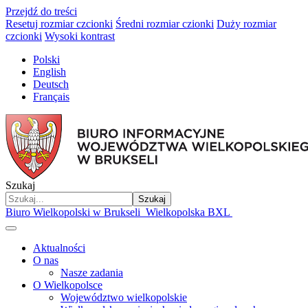
Przejdź do treści
Resetuj rozmiar czcionki
Średni rozmiar czionki
Duży rozmiar
czcionki
Wysoki kontrast
Polski
English
Deutsch
Français
Szukaj
Szukaj
Biuro Wielkopolski w Brukseli
Wielkopolska BXL
Aktualności
O nas
Nasze zadania
O Wielkopolsce
Województwo wielkopolskie