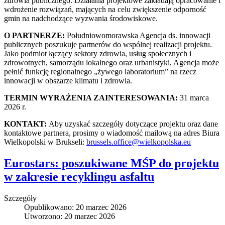
zdrowia publicznego. Działania projektowe zakładają opracowanie i
wdrożenie rozwiązań, mających na celu zwiększenie odporność
gmin na nadchodzące wyzwania środowiskowe.
O PARTNERZE:
Południowomorawska Agencja ds. innowacji
publicznych poszukuje partnerów do wspólnej realizacji projektu.
Jako podmiot łączący sektory zdrowia, usług społecznych i
zdrowotnych, samorządu lokalnego oraz urbanistyki, Agencja może
pełnić funkcję regionalnego „żywego laboratorium” na rzecz
innowacji w obszarze klimatu i zdrowia.
TERMIN WYRAŻENIA ZAINTERESOWANIA:
31 marca
2026 r.
KONTAKT:
Aby uzyskać szczegóły dotyczące projektu oraz dane
kontaktowe partnera, prosimy o wiadomość mailową na adres Biura
Wielkopolski w Brukseli:
brussels.office@wielkopolska.eu
Eurostars: poszukiwane MŚP do projektu
w zakresie recyklingu asfaltu
Szczegóły
Opublikowano: 20 marzec 2026
Utworzono: 20 marzec 2026