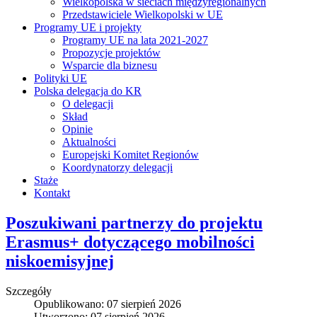
Wielkopolska w sieciach międzyregionalnych
Przedstawiciele Wielkopolski w UE
Programy UE i projekty
Programy UE na lata 2021-2027
Propozycje projektów
Wsparcie dla biznesu
Polityki UE
Polska delegacja do KR
O delegacji
Skład
Opinie
Aktualności
Europejski Komitet Regionów
Koordynatorzy delegacji
Staże
Kontakt
Poszukiwani partnerzy do projektu
Erasmus+ dotyczącego mobilności
niskoemisyjnej
Szczegóły
Opublikowano: 07 sierpień 2026
Utworzono: 07 sierpień 2026