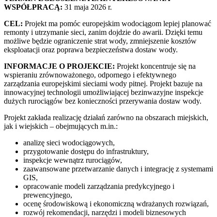
WSPÓŁPRACĄ:
31 maja 2026 r.
CEL:
Projekt ma pomóc europejskim wodociągom lepiej planować
remonty i utrzymanie sieci, zanim dojdzie do awarii. Dzięki temu
możliwe będzie ograniczenie strat wody, zmniejszenie kosztów
eksploatacji oraz poprawa bezpieczeństwa dostaw wody.
INFORMACJE O PROJEKCIE:
Projekt koncentruje się na
wspieraniu zrównoważonego, odpornego i efektywnego
zarządzania europejskimi sieciami wody pitnej. Projekt bazuje na
innowacyjnej technologii umożliwiającej bezinwazyjne inspekcje
dużych rurociągów bez konieczności przerywania dostaw wody.
Projekt zakłada realizację działań zarówno na obszarach miejskich,
jak i wiejskich – obejmujących m.in.:
analizę sieci wodociągowych,
przygotowanie dostępu do infrastruktury,
inspekcje wewnątrz rurociągów,
zaawansowane przetwarzanie danych i integrację z systemami
GIS,
opracowanie modeli zarządzania predykcyjnego i
prewencyjnego,
ocenę środowiskową i ekonomiczną wdrażanych rozwiązań,
rozwój rekomendacji, narzędzi i modeli biznesowych