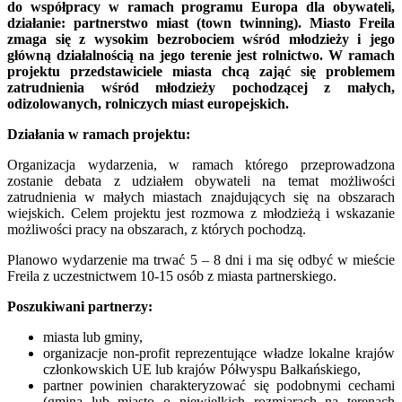
do współpracy w ramach programu Europa dla obywateli,
działanie: partnerstwo miast (town twinning). Miasto Freila
zmaga się z wysokim bezrobociem wśród młodzieży i jego
główną działalnością na jego terenie jest rolnictwo. W ramach
projektu przedstawiciele miasta chcą zająć się problemem
zatrudnienia wśród młodzieży pochodzącej z małych,
odizolowanych, rolniczych miast europejskich.
Działania w ramach projektu:
Organizacja wydarzenia, w ramach którego przeprowadzona
zostanie debata z udziałem obywateli na temat możliwości
zatrudnienia w małych miastach znajdujących się na obszarach
wiejskich. Celem projektu jest rozmowa z młodzieżą i wskazanie
możliwości pracy na obszarach, z których pochodzą.
Planowo wydarzenie ma trwać 5 – 8 dni i ma się odbyć w mieście
Freila z uczestnictwem 10-15 osób z miasta partnerskiego.
Poszukiwani partnerzy:
miasta lub gminy,
organizacje non-profit reprezentujące władze lokalne krajów
członkowskich UE lub krajów Półwyspu Bałkańskiego,
partner powinien charakteryzować się podobnymi cechami
(gmina lub miasto o niewielkich rozmiarach na terenach