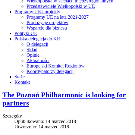
Wielkopolska w sieciach międzyregionalnych
Przedstawiciele Wielkopolski w UE
Programy UE i projekty
Programy UE na lata 2021-2027
Propozycje projektów
Wsparcie dla biznesu
Polityki UE
Polska delegacja do KR
O delegacji
Skład
Opinie
Aktualności
Europejski Komitet Regionów
Koordynatorzy delegacji
Staże
Kontakt
The Poznań Philharmonic is looking for
partners
Szczegóły
Opublikowano: 14 marzec 2018
Utworzono: 14 marzec 2018