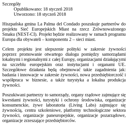
Szczegóły
Opublikowano: 18 styczeń 2018
Utworzono: 18 styczeń 2018
Hiszpańska gmina La Palma del Condado poszukuje partnerów do
projektu Sieć Europejskich Miast na rzecz Zrównoważonego
Smaku (NEST-CI). Projekt będzie realizowany w ramach programu
Europa dla obywateli – komponentu 2 – sieci miast.
Celem projektu jest ulepszenie polityki w zakresie żywności
poprzez promowanie otwartego dialogu pomiędzy samorządami
lokalnymi i regionalnymi z całej Europy, organizacjami działającymi
na szczeblu europejskim oraz instytucjami i organami UE.
Szczegółowe działania będą obejmować takie zagadnienia jak:
badania i innowacje w zakresie żywności, nowa przedsiębiorczość i
współpraca w biznesie, a także turystyka a lokalna produkcja
żywności.
Poszukiwani partnerzy to samorządy, organy rządowe zajmujące się
kwestiami żywności, turystyki i ochrony środowiska, organizacje
konsumenckie, żywe laboratoria (Living Labs) zajmujące się
żywnością, centra szkoleniowe, platformy technologiczne sektora
żywności, organizacje paneuropejskie, organizacje pozarządowe,
organizacje zrzeszające przedsiębiorców.