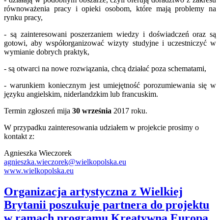
równoważenia pracy i opieki osobom, które mają problemy na
rynku pracy,
- są zainteresowani poszerzaniem wiedzy i doświadczeń oraz są
gotowi, aby współorganizować wizyty studyjne i uczestniczyć w
wymianie dobrych praktyk,
- są otwarci na nowe rozwiązania, chcą działać poza schematami,
- warunkiem koniecznym jest umiejętność porozumiewania się w
języku angielskim, niderlandzkim lub francuskim.
Termin zgłoszeń mija
30 września
2017 roku.
W przypadku zainteresowania udziałem w projekcie prosimy o
kontakt z:
Agnieszka Wieczorek
agnieszka.wieczorek@wielkopolska.eu
www.wielkopolska.eu
Organizacja artystyczna z Wielkiej
Brytanii poszukuje partnera do projektu
w ramach programu Kreatywna Europa