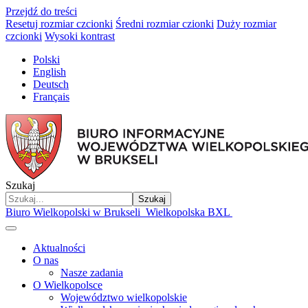
Przejdź do treści
Resetuj rozmiar czcionki
Średni rozmiar czionki
Duży rozmiar
czcionki
Wysoki kontrast
Polski
English
Deutsch
Français
Szukaj
Szukaj
Biuro Wielkopolski w Brukseli
Wielkopolska BXL
Aktualności
O nas
Nasze zadania
O Wielkopolsce
Województwo wielkopolskie