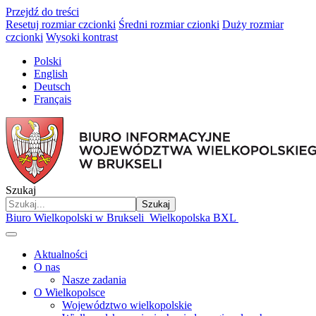
Przejdź do treści
Resetuj rozmiar czcionki
Średni rozmiar czionki
Duży rozmiar
czcionki
Wysoki kontrast
Polski
English
Deutsch
Français
Szukaj
Szukaj
Biuro Wielkopolski w Brukseli
Wielkopolska BXL
Aktualności
O nas
Nasze zadania
O Wielkopolsce
Województwo wielkopolskie