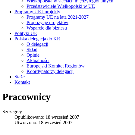
Wielkopolska w sieciach międzyregionalnych
Przedstawiciele Wielkopolski w UE
Programy UE i projekty
Programy UE na lata 2021-2027
Propozycje projektów
Wsparcie dla biznesu
Polityki UE
Polska delegacja do KR
O delegacji
Skład
Opinie
Aktualności
Europejski Komitet Regionów
Koordynatorzy delegacji
Staże
Kontakt
Pracownicy
Szczegóły
Opublikowano: 18 wrzesień 2007
Utworzono: 18 wrzesień 2007