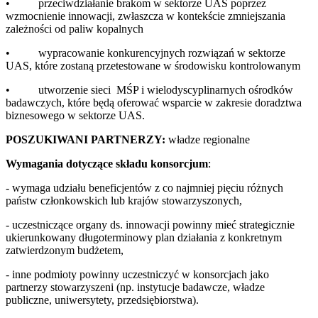
• przeciwdziałanie brakom w sektorze UAS poprzez
wzmocnienie innowacji, zwłaszcza w kontekście zmniejszania
zależności od paliw kopalnych
• wypracowanie konkurencyjnych rozwiązań w sektorze
UAS, które zostaną przetestowane w środowisku kontrolowanym
• utworzenie sieci MŚP i wielodyscyplinarnych ośrodków
badawczych, które będą oferować wsparcie w zakresie doradztwa
biznesowego w sektorze UAS.
POSZUKIWANI PARTNERZY:
władze regionalne
Wymagania dotyczące składu konsorcjum
:
- wymaga udziału beneficjentów z co najmniej pięciu różnych
państw członkowskich lub krajów stowarzyszonych,
- uczestniczące organy ds. innowacji powinny mieć strategicznie
ukierunkowany długoterminowy plan działania z konkretnym
zatwierdzonym budżetem,
- inne podmioty powinny uczestniczyć w konsorcjach jako
partnerzy stowarzyszeni (np. instytucje badawcze, władze
publiczne, uniwersytety, przedsiębiorstwa).