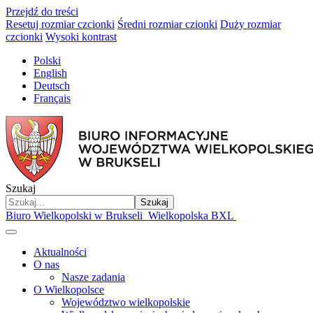
Przejdź do treści
Resetuj rozmiar czcionki
Średni rozmiar czionki
Duży rozmiar
czcionki
Wysoki kontrast
Polski
English
Deutsch
Français
Szukaj
Szukaj
Biuro Wielkopolski w Brukseli
Wielkopolska BXL
Aktualności
O nas
Nasze zadania
O Wielkopolsce
Województwo wielkopolskie