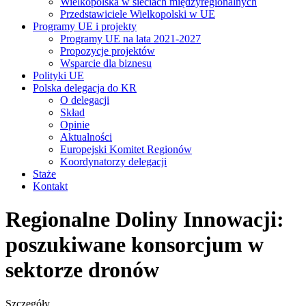
Wielkopolska w sieciach międzyregionalnych
Przedstawiciele Wielkopolski w UE
Programy UE i projekty
Programy UE na lata 2021-2027
Propozycje projektów
Wsparcie dla biznesu
Polityki UE
Polska delegacja do KR
O delegacji
Skład
Opinie
Aktualności
Europejski Komitet Regionów
Koordynatorzy delegacji
Staże
Kontakt
Regionalne Doliny Innowacji:
poszukiwane konsorcjum w
sektorze dronów
Szczegóły