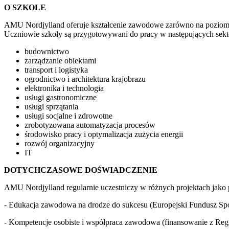
O SZKOLE
AMU Nordjylland oferuje kształcenie zawodowe zarówno na poziomie 
Uczniowie szkoły są przygotowywani do pracy w następujących sekt
budownictwo
zarządzanie obiektami
transport i logistyka
ogrodnictwo i architektura krajobrazu
elektronika i technologia
usługi gastronomiczne
usługi sprzątania
usługi socjalne i zdrowotne
zrobotyzowana automatyzacja procesów
środowisko pracy i optymalizacja zużycia energii
rozwój organizacyjny
IT
DOTYCHCZASOWE DOŚWIADCZENIE
AMU Nordjylland regularnie uczestniczy w różnych projektach jako p
- Edukacja zawodowa na drodze do sukcesu (Europejski Fundusz Sp
- Kompetencje osobiste i współpraca zawodowa (finansowanie z Reg