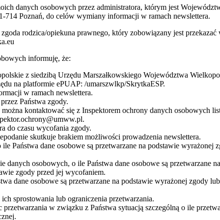
 moich danych osobowych przez administratora, którym jest Wojewódz
1-714 Poznań, do celów wymiany informacji w ramach newslettera.
 jest zgoda rodzica/opiekuna prawnego, który zobowiązany jest przeka
ka.eu
bowych informuję, że:
olskie z siedzibą Urzędu Marszałkowskiego Województwa Wielkopolsk
rzędu na platformie ePUAP: /umarszwlkp/SkrytkaESP.
rmacji w ramach newslettera.
przez Państwa zgody.
żna kontaktować się z Inspektorem ochrony danych osobowych listow
nspektor.ochrony@umww.pl.
a do czasu wycofania zgody.
podanie skutkuje brakiem możliwości prowadzenia newslettera.
 ile Państwa dane osobowe są przetwarzane na podstawie wyrażonej z
nie danych osobowych, o ile Państwa dane osobowe są przetwarzane 
awie zgody przed jej wycofaniem.
stwa dane osobowe są przetwarzane na podstawie wyrażonej zgody lub
ch sprostowania lub ograniczenia przetwarzania.
 przetwarzania w związku z Państwa sytuacją szczególną o ile przetw
znej.