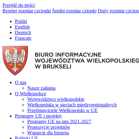
Przejdź do treści
Resetuj rozmiar czcionki
Średni rozmiar czionki
Duży rozmiar czcion
Polski
English
Deutsch
Français
O nas
Nasze zadania
O Wielkopolsce
Województwo wielkopolskie
Wielkopolska w sieciach międzyregionalnych
Przedstawiciele Wielkopolski w UE
Programy UE i projekty
Programy UE na lata 2021-2027
Propozycje projektów
Wsparcie dla biznesu
Polityki UE