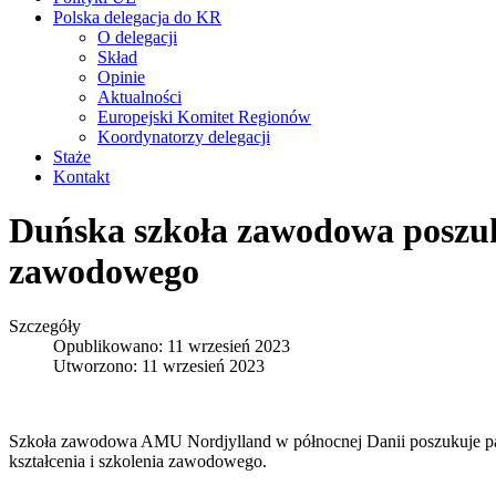
Polska delegacja do KR
O delegacji
Skład
Opinie
Aktualności
Europejski Komitet Regionów
Koordynatorzy delegacji
Staże
Kontakt
Duńska szkoła zawodowa poszuku
zawodowego
Szczegóły
Opublikowano: 11 wrzesień 2023
Utworzono: 11 wrzesień 2023
Szkoła zawodowa AMU Nordjylland w północnej Danii poszukuje par
kształcenia i szkolenia zawodowego.