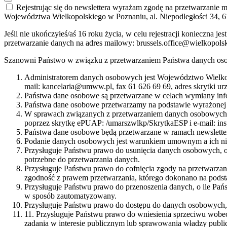
Rejestrując się do newslettera wyrażam zgodę na przetwarzanie
Województwa Wielkopolskiego w Poznaniu, al. Niepodległości 34, 6
Jeśli nie ukończyłeś/aś 16 roku życia, w celu rejestracji konieczna
przetwarzanie danych na adres mailowy: brussels.office@wielkopols
Szanowni Państwo w związku z przetwarzaniem Państwa danych oso
Administratorem danych osobowych jest Województwo Wielkop
mail: kancelaria@umww.pl, fax 61 626 69 69, adres skrytki u
Państwa dane osobowe są przetwarzane w celach wymiany info
Państwa dane osobowe przetwarzamy na podstawie wyrażonej 
W sprawach związanych z przetwarzaniem danych osobowych mo
poprzez skrytkę ePUAP: /umarszwlkp/SkrytkaESP i e-mail: i
Państwa dane osobowe będą przetwarzane w ramach newsletter
Podanie danych osobowych jest warunkiem umownym a ich nie
Przysługuje Państwu prawo do usunięcia danych osobowych, o
potrzebne do przetwarzania danych.
Przysługuje Państwu prawo do cofnięcia zgody na przetwarza
zgodność z prawem przetwarzania, którego dokonano na podst
Przysługuje Państwu prawo do przenoszenia danych, o ile Pań
w sposób zautomatyzowany.
Przysługuje Państwu prawo do dostępu do danych osobowych, i
11. Przysługuje Państwu prawo do wniesienia sprzeciwu wobec
zadania w interesie publicznym lub sprawowania władzy public