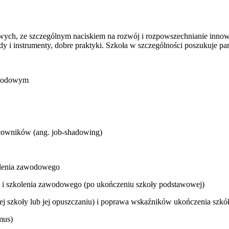
ych, ze szczególnym naciskiem na rozwój i rozpowszechnianie innowa
i instrumenty, dobre praktyki. Szkoła w szczególności poszukuje par
zawodowym
acowników (ang. job-shadowing)
kolenia zawodowego
ia i szkolenia zawodowego (po ukończeniu szkoły podstawowej)
nej szkoły lub jej opuszczaniu) i poprawa wskaźników ukończenia szkó
mus)