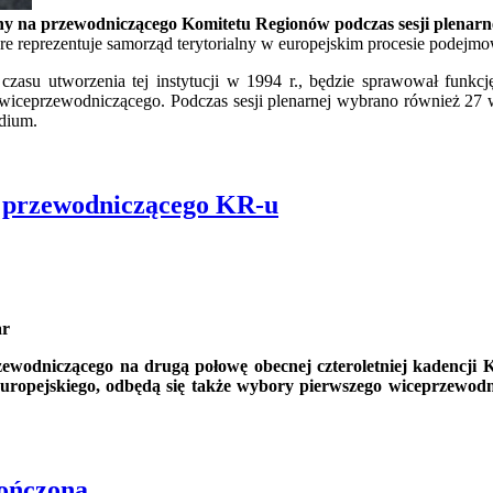
y na przewodniczącego Komitetu Regionów podczas sesji plenarnej,
e reprezentuje samorząd terytorialny w europejskim procesie podejmo
zasu utworzenia tej instytucji w 1994 r., będzie sprawował funkcj
cję wiceprzewodniczącego. Podczas sesji plenarnej wybrano również 
ydium.
o przewodniczącego KR-u
ar
odniczącego na drugą połowę obecnej czteroletniej kadencji Ko
uropejskiego, odbędą się także wybory pierwszego wiceprzewodn
kończona