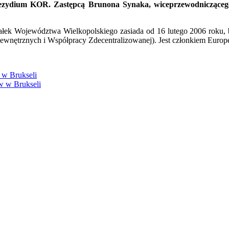
ydium KOR. Zastępcą Brunona Synaka, wiceprzewodniczącego K
k Województwa Wielkopolskiego zasiada od 16 lutego 2006 roku, b
trznych i Współpracy Zdecentralizowanej). Jest członkiem Europejs
 w Brukseli
w w Brukseli