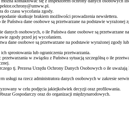
żna kontaktować się z Inspektorem ochrony danych osobowych listow
nspektor.ochrony@umww.pl.
a do czasu wycofania zgody.
podanie skutkuje brakiem możliwości prowadzenia newslettera.
 ile Państwa dane osobowe są przetwarzane na podstawie wyrażonej z
nie danych osobowych, o ile Państwa dane osobowe są przetwarzane 
awie zgody przed jej wycofaniem.
stwa dane osobowe są przetwarzane na podstawie wyrażonej zgody lub
ch sprostowania lub ograniczenia przetwarzania.
 przetwarzania w związku z Państwa sytuacją szczególną o ile przetw
znej.
orczego tj. Prezesa Urzędu Ochrony Danych Osobowych o ile uważają
usługi na rzecz administratora danych osobowych w zakresie serwis
zowany w celu podjęcia jakiejkolwiek decyzji oraz profilowania.
Obszar Gospodarczy oraz do organizacji międzynarodowych.