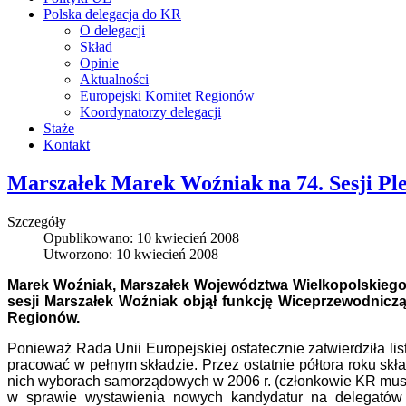
Polska delegacja do KR
O delegacji
Skład
Opinie
Aktualności
Europejski Komitet Regionów
Koordynatorzy delegacji
Staże
Kontakt
Marszałek Marek Woźniak na 74. Sesji Pl
Szczegóły
Opublikowano: 10 kwiecień 2008
Utworzono: 10 kwiecień 2008
Marek Woźniak, Marszałek Województwa Wielkopolskiego wz
sesji Marszałek Woźniak objął funkcję Wiceprzewodnicz
Regionów.
Ponieważ Rada Unii Europejskiej ostatecznie zatwierdziła li
pracować w pełnym składzie. Przez ostatnie półtora roku sk
nich wyborach samorządowych w 2006 r. (członkowie KR musz
w sprawie wystawienia nowych kandydatur na delegatów 