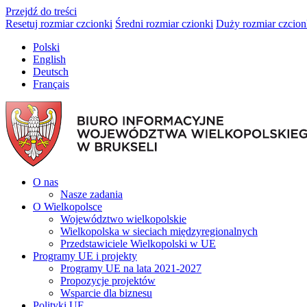
Przejdź do treści
Resetuj rozmiar czcionki
Średni rozmiar czionki
Duży rozmiar czcion
Polski
English
Deutsch
Français
O nas
Nasze zadania
O Wielkopolsce
Województwo wielkopolskie
Wielkopolska w sieciach międzyregionalnych
Przedstawiciele Wielkopolski w UE
Programy UE i projekty
Programy UE na lata 2021-2027
Propozycje projektów
Wsparcie dla biznesu
Polityki UE