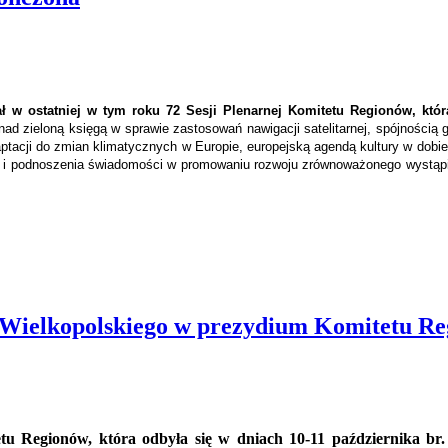
 w ostatniej w tym roku 72 Sesji Plenarnej Komitetu Regionów, któr
 nad zieloną księgą w sprawie zastosowań nawigacji satelitarnej, spójności
aptacji do zmian klimatycznych w Europie, europejską agendą kultury w dobi
i i podnoszenia świadomości w promowaniu rozwoju zrównoważonego wystąpił
ielkopolskiego w prezydium Komitetu Re
etu Regionów, która odbyła się w dniach 10-11 października br. 