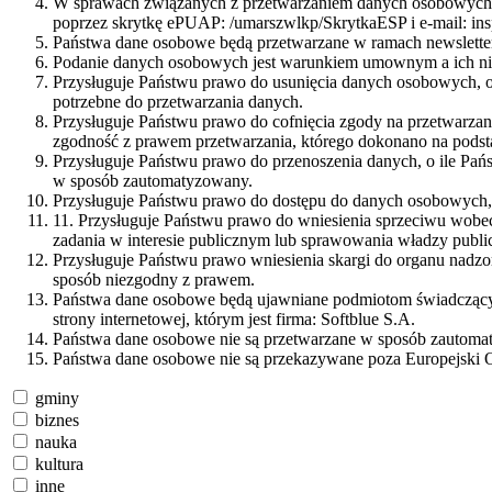
W sprawach związanych z przetwarzaniem danych osobowych mo
poprzez skrytkę ePUAP: /umarszwlkp/SkrytkaESP i e-mail: i
Państwa dane osobowe będą przetwarzane w ramach newsletter
Podanie danych osobowych jest warunkiem umownym a ich nie
Przysługuje Państwu prawo do usunięcia danych osobowych, o
potrzebne do przetwarzania danych.
Przysługuje Państwu prawo do cofnięcia zgody na przetwarza
zgodność z prawem przetwarzania, którego dokonano na podst
Przysługuje Państwu prawo do przenoszenia danych, o ile Pań
w sposób zautomatyzowany.
Przysługuje Państwu prawo do dostępu do danych osobowych, i
11. Przysługuje Państwu prawo do wniesienia sprzeciwu wobec
zadania w interesie publicznym lub sprawowania władzy public
Przysługuje Państwu prawo wniesienia skargi do organu nadz
sposób niezgodny z prawem.
Państwa dane osobowe będą ujawniane podmiotom świadczącym 
strony internetowej, którym jest firma: Softblue S.A.
Państwa dane osobowe nie są przetwarzane w sposób zautomaty
Państwa dane osobowe nie są przekazywane poza Europejski 
gminy
biznes
nauka
kultura
inne