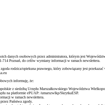
 moich danych osobowych przez administratora, którym jest Wojewódz
1-714 Poznań, do celów wymiany informacji w ramach newslettera.
 jest zgoda rodzica/opiekuna prawnego, który zobowiązany jest przeka
ka.eu
bowych informuję, że:
olskie z siedzibą Urzędu Marszałkowskiego Województwa Wielkopolsk
rzędu na platformie ePUAP: /umarszwlkp/SkrytkaESP.
rmacji w ramach newslettera.
przez Państwa zgody.