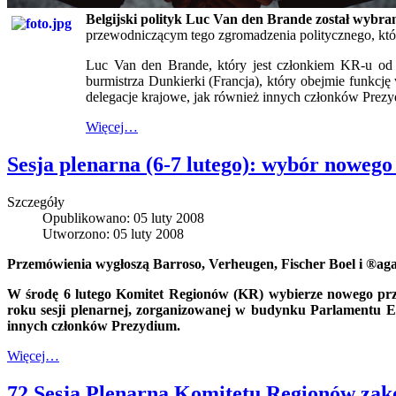
Belgijski polityk Luc Van den Brande został wybran
przewodniczącym tego zgromadzenia politycznego, któr
Luc Van den Brande, który jest członkiem KR-u od c
burmistrza Dunkierki (Francja), który obejmie funk
delegacje krajowe, jak również innych członków Prez
Więcej…
Sesja plenarna (6-7 lutego): wybór noweg
Szczegóły
Opublikowano: 05 luty 2008
Utworzono: 05 luty 2008
Przemówienia wygłoszą Barroso, Verheugen, Fischer Boel i ®ag
W środę 6 lutego Komitet Regionów (KR) wybierze nowego przew
roku sesji plenarnej, zorganizowanej w budynku Parlamentu E
innych członków Prezydium.
Więcej…
72 Sesja Plenarna Komitetu Regionów za