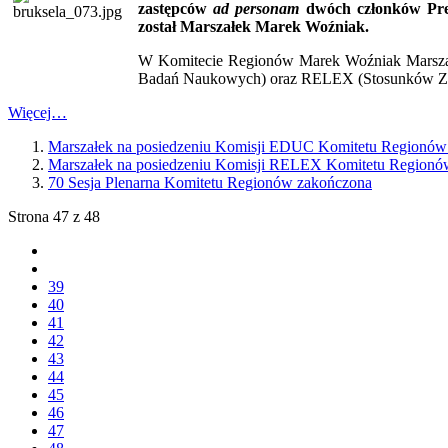
zastępców
ad personam
dwóch członków Prez
został Marszałek Marek Woźniak.
W Komitecie Regionów Marek Woźniak Marszałe
Badań Naukowych) oraz RELEX (Stosunków Zewnę
Więcej…
Marszałek na posiedzeniu Komisji EDUC Komitetu Regionów
Marszałek na posiedzeniu Komisji RELEX Komitetu Regionó
70 Sesja Plenarna Komitetu Regionów zakończona
Strona 47 z 48
39
40
41
42
43
44
45
46
47