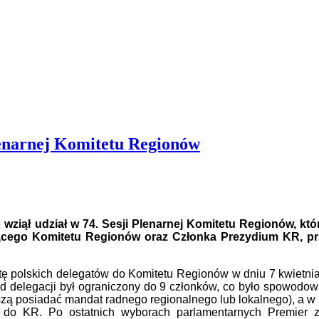
enarnej Komitetu Regionów
iął udział w 74. Sesji Plenarnej Komitetu Regionów, któr
ącego Komitetu Regionów oraz Członka Prezydium KR, prze
stę polskich delegatów do Komitetu Regionów w dniu 7 kwietnia
ład delegacji był ograniczony do 9 członków, co było spowod
ą posiadać mandat radnego regionalnego lub lokalnego), a w
do KR. Po ostatnich wyborach parlamentarnych Premier za