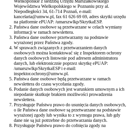
Wielkopolskie z siedzibą Urzędu Marszałkowskiego
Województwa Wielkopolskiego w Poznaniu przy al.
Niepodległości 34, 61-714 Poznań, e-mail:
kancelaria@umww.pl, fax 61 626 69 69, adres skrytki urzędu
na platformie ePUAP: /umarszwlkp/SkrytkaESP.
Państwa dane osobowe są przetwarzane w celach wymiany
informacji w ramach newslettera.
Państwa dane osobowe przetwarzamy na podstawie
wyrażonej przez Państwa zgody.
W sprawach związanych z przetwarzaniem danych
osobowych można kontaktować się z Inspektorem ochrony
danych osobowych listownie pod adresem administratora
danych, lub elektronicznie poprzez skrytkę ePUAP:
/umarszwlkp/SkrytkaESP i e-mail:
inspektor.ochrony@umww.pl.
Państwa dane osobowe będą przetwarzane w ramach
newslettera do czasu wycofania zgody.
Podanie danych osobowych jest warunkiem umownym a ich
niepodanie skutkuje brakiem możliwości prowadzenia
newslettera.
Przysługuje Państwu prawo do usunięcia danych osobowych,
o ile Państwa dane osobowe są przetwarzane na podstawie
wyrażonej zgody lub wynika to z wymogu prawa, lub gdy
dane nie są już potrzebne do przetwarzania danych.
Przysługuje Państwu prawo do cofnięcia zgody na