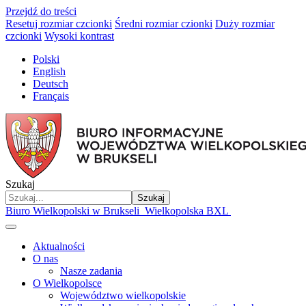
Przejdź do treści
Resetuj rozmiar czcionki
Średni rozmiar czionki
Duży rozmiar
czcionki
Wysoki kontrast
Polski
English
Deutsch
Français
Szukaj
Szukaj
Biuro Wielkopolski w Brukseli
Wielkopolska BXL
Aktualności
O nas
Nasze zadania
O Wielkopolsce
Województwo wielkopolskie