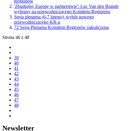
Regionów
'Zbudujmy Europę w partnerstwie': Luc Van den Brande
wybrany na przewodniczącego Komitetu Regionów
Sesja plenarna (6-7 lutego): wybór nowego
przewodniczącego KR-u
72 Sesja Plenarna Komitetu Regionów zakończona
Strona 46 z 48
39
40
41
42
43
44
45
46
47
48
Newsletter