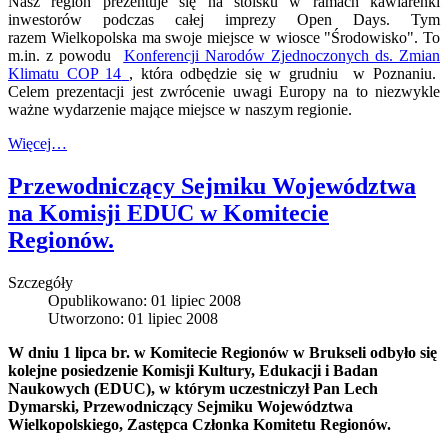
Nasz region prezentuje się na stoisku w ramach kawiarenki
inwestorów podczas całej imprezy Open Days.
Tym
razem Wielkopolska ma swoje miejsce w wiosce "Środowisko". To
m.in. z powodu
Konferencji Narodów Zjednoczonych ds. Zmian
Klimatu COP 14
,
która odbędzie się w grudniu w Poznaniu.
Celem prezentacji jest zwrócenie uwagi Europy na to niezwykle
ważne wydarzenie mające miejsce w naszym regionie.
Więcej…
Przewodniczący Sejmiku Województwa
na Komisji EDUC w Komitecie
Regionów.
Szczegóły
Opublikowano: 01 lipiec 2008
Utworzono: 01 lipiec 2008
W dniu 1 lipca br. w Komitecie Regionów w Brukseli odbyło się
kolejne posiedzenie Komisji Kultury, Edukacji i Badan
Naukowych (EDUC), w którym uczestniczył Pan Lech
Dymarski, Przewodniczący Sejmiku Województwa
Wielkopolskiego, Zastępca Członka Komitetu Regionów.