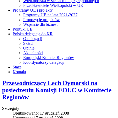
Wielkopolska w sieciach międzyregionalnych
Przedstawiciele Wielkopolski w UE
Programy UE i projekty
Programy UE na lata 2021-2027
Propozycje projektów
Wsparcie dla biznesu
Polityki UE
Polska delegacja do KR
O delegacji
Skład
Opinie
Aktualności
Europejski Komitet Regionów
Koordynatorzy delegacji
Staże
Kontakt
Przewodniczący Lech Dymarski na
posiedzeniu Komisji EDUC w Komitecie
Regionów
Szczegóły
Opublikowano: 17 grudzień 2008
Utworzono: 17 grudzień 2008