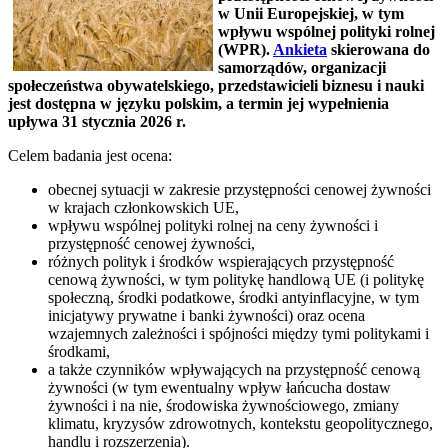
w Unii Europejskiej, w tym
wpływu wspólnej polityki rolnej
(WPR).
Ankieta
skierowana do
samorządów, organizacji
społeczeństwa obywatelskiego, przedstawicieli biznesu i nauki
jest dostępna w języku polskim, a termin jej wypełnienia
upływa 31 stycznia 2026 r.
Celem badania jest ocena:
obecnej sytuacji w zakresie przystępności cenowej żywności
w krajach członkowskich UE,
wpływu wspólnej polityki rolnej na ceny żywności i
przystępność cenowej żywności,
różnych polityk i środków wspierających przystępność
cenową żywności, w tym politykę handlową UE (i politykę
społeczną, środki podatkowe, środki antyinflacyjne, w tym
inicjatywy prywatne i banki żywności) oraz ocena
wzajemnych zależności i spójności między tymi politykami i
środkami,
a także czynników wpływających na przystępność cenową
żywności (w tym ewentualny wpływ łańcucha dostaw
żywności i na nie, środowiska żywnościowego, zmiany
klimatu, kryzysów zdrowotnych, kontekstu geopolitycznego,
handlu i rozszerzenia).