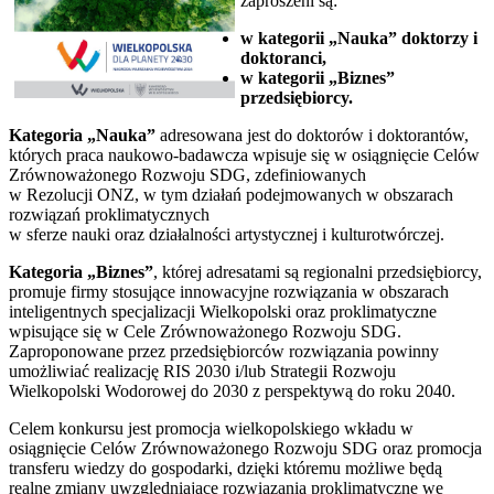
zaproszeni są:
w kategorii „Nauka” doktorzy i
doktoranci,
w kategorii „Biznes”
przedsiębiorcy.
Kategoria „Nauka”
adresowana jest do doktorów i doktorantów,
których praca naukowo-badawcza wpisuje się w osiągnięcie Celów
Zrównoważonego Rozwoju SDG, zdefiniowanych
w Rezolucji ONZ, w tym działań podejmowanych w obszarach
rozwiązań proklimatycznych
w sferze nauki oraz działalności artystycznej i kulturotwórczej.
Kategoria „Biznes”
, której adresatami są regionalni przedsiębiorcy,
promuje firmy stosujące innowacyjne rozwiązania w obszarach
inteligentnych specjalizacji Wielkopolski oraz proklimatyczne
wpisujące się w Cele Zrównoważonego Rozwoju SDG.
Zaproponowane przez przedsiębiorców rozwiązania powinny
umożliwiać realizację RIS 2030 i/lub Strategii Rozwoju
Wielkopolski Wodorowej do 2030 z perspektywą do roku 2040.
Celem konkursu jest promocja wielkopolskiego wkładu w
osiągnięcie Celów Zrównoważonego Rozwoju SDG oraz promocja
transferu wiedzy do gospodarki, dzięki któremu możliwe będą
realne zmiany uwzględniające rozwiązania proklimatyczne we