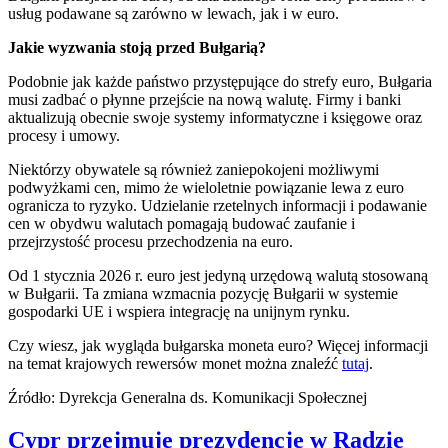
usług podawane są zarówno w lewach, jak i w euro.
Jakie wyzwania stoją przed Bułgarią?
Podobnie jak każde państwo przystępujące do strefy euro, Bułgaria
musi zadbać o płynne przejście na nową walutę. Firmy i banki
aktualizują obecnie swoje systemy informatyczne i księgowe oraz
procesy i umowy.
Niektórzy obywatele są również zaniepokojeni możliwymi
podwyżkami cen, mimo że wieloletnie powiązanie lewa z euro
ogranicza to ryzyko. Udzielanie rzetelnych informacji i podawanie
cen w obydwu walutach pomagają budować zaufanie i
przejrzystość procesu przechodzenia na euro.
Od 1 stycznia 2026 r. euro jest jedyną urzędową walutą stosowaną
w Bułgarii. Ta zmiana wzmacnia pozycję Bułgarii w systemie
gospodarki UE i wspiera integrację na unijnym rynku.
Czy wiesz, jak wygląda bułgarska moneta euro? Więcej informacji
na temat krajowych rewersów monet można znaleźć
tutaj
.
Źródło: Dyrekcja Generalna ds. Komunikacji Społecznej
Cypr przejmuje prezydencję w Radzie