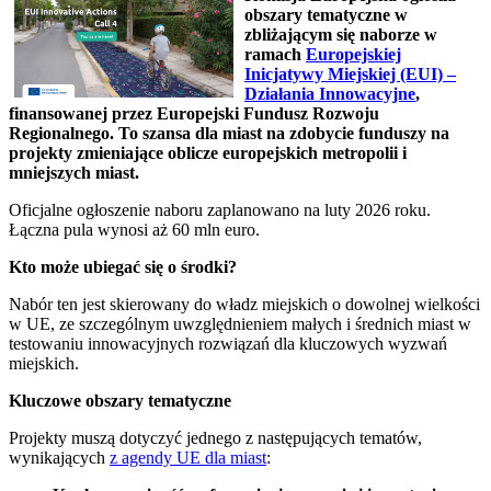
obszary tematyczne w
zbliżającym się naborze w
ramach
Europejskiej
Inicjatywy Miejskiej (EUI) –
Działania Innowacyjne
,
finansowanej przez Europejski Fundusz Rozwoju
Regionalnego. To szansa dla miast na zdobycie funduszy na
projekty zmieniające oblicze europejskich metropolii i
mniejszych miast.
Oficjalne ogłoszenie naboru zaplanowano na luty 2026 roku.
Łączna pula wynosi aż 60 mln euro.
Kto może ubiegać się o środki?
Nabór ten jest skierowany do władz miejskich o dowolnej wielkości
w UE, ze szczególnym uwzględnieniem małych i średnich miast w
testowaniu innowacyjnych rozwiązań dla kluczowych wyzwań
miejskich.
Kluczowe obszary tematyczne
Projekty muszą dotyczyć jednego z następujących tematów,
wynikających
z agendy UE dla miast
: