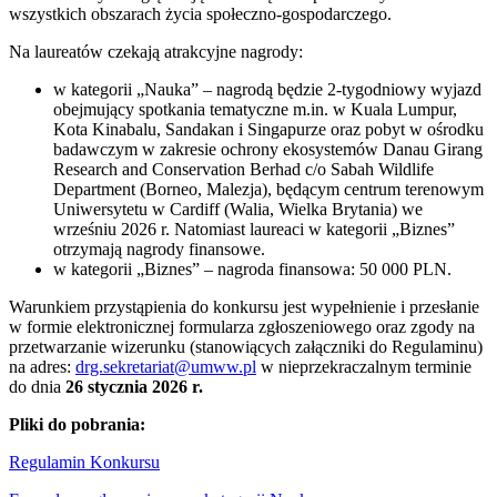
wszystkich obszarach życia społeczno-gospodarczego.
Na laureatów czekają atrakcyjne nagrody:
w kategorii „Nauka” – nagrodą będzie 2-tygodniowy wyjazd
obejmujący spotkania tematyczne m.in. w Kuala Lumpur,
Kota Kinabalu, Sandakan i Singapurze oraz pobyt w ośrodku
badawczym w zakresie ochrony ekosystemów Danau Girang
Research and Conservation Berhad c/o Sabah Wildlife
Department (Borneo, Malezja), będącym centrum terenowym
Uniwersytetu w Cardiff (Walia, Wielka Brytania) we
wrześniu 2026 r. Natomiast laureaci w kategorii „Biznes”
otrzymają nagrody finansowe.
w kategorii „Biznes” – nagroda finansowa: 50 000 PLN.
Warunkiem przystąpienia do konkursu jest wypełnienie i przesłanie
w formie elektronicznej formularza zgłoszeniowego oraz zgody na
przetwarzanie wizerunku (stanowiących załączniki do Regulaminu)
na adres:
drg.sekretariat@umww.pl
w nieprzekraczalnym terminie
do dnia
26 stycznia 2026 r.
Pliki do pobrania:
Regulamin Konkursu