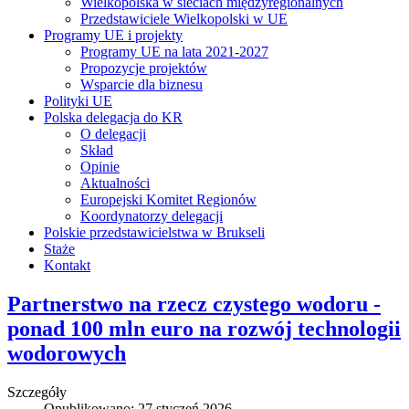
Wielkopolska w sieciach międzyregionalnych
Przedstawiciele Wielkopolski w UE
Programy UE i projekty
Programy UE na lata 2021-2027
Propozycje projektów
Wsparcie dla biznesu
Polityki UE
Polska delegacja do KR
O delegacji
Skład
Opinie
Aktualności
Europejski Komitet Regionów
Koordynatorzy delegacji
Polskie przedstawicielstwa w Brukseli
Staże
Kontakt
Partnerstwo na rzecz czystego wodoru -
ponad 100 mln euro na rozwój technologii
wodorowych
Szczegóły
Opublikowano: 27 styczeń 2026