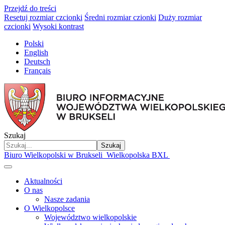
Przejdź do treści
Resetuj rozmiar czcionki
Średni rozmiar czionki
Duży rozmiar
czcionki
Wysoki kontrast
Polski
English
Deutsch
Français
Szukaj
Szukaj
Biuro Wielkopolski w Brukseli
Wielkopolska BXL
Aktualności
O nas
Nasze zadania
O Wielkopolsce
Województwo wielkopolskie