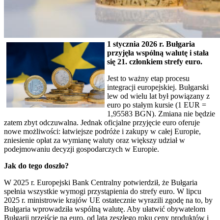
1 stycznia 2026 r. Bułgaria
przyjęła wspólną walutę i stała
się 21. członkiem strefy euro.
Jest to ważny etap procesu
integracji europejskiej. Bułgarski
lew od wielu lat był powiązany z
euro po stałym kursie (1 EUR =
1,95583 BGN). Zmiana nie będzie
zatem zbyt odczuwalna. Jednak oficjalne przyjęcie euro oferuje
nowe możliwości: łatwiejsze podróże i zakupy w całej Europie,
zniesienie opłat za wymianę waluty oraz większy udział w
podejmowaniu decyzji gospodarczych w Europie.
Jak do tego doszło?
W 2025 r. Europejski Bank Centralny potwierdził, że Bułgaria
spełnia wszystkie wymogi przystąpienia do strefy euro. W lipcu
2025 r. ministrowie krajów UE ostatecznie wyrazili zgodę na to, by
Bułgaria wprowadziła wspólną walutę. Aby ułatwić obywatelom
Bułgarii przejście na euro, od lata zeszłego roku ceny produktów i