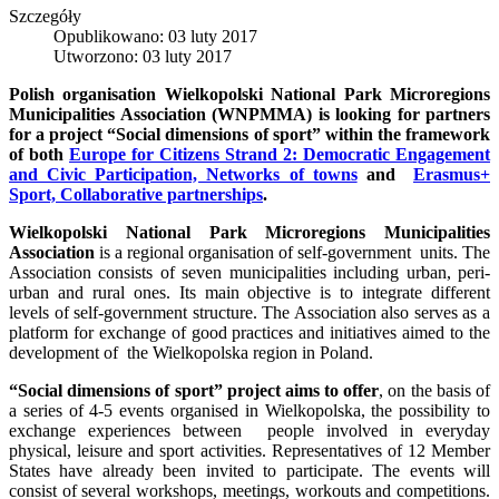
Szczegóły
Opublikowano: 03 luty 2017
Utworzono: 03 luty 2017
Polish organisation Wielkopolski National Park Microregions
Municipalities Association (WNPMMA) is looking for partners
for a project “Social dimensions of sport” within the framework
of both
Europe for Citizens
Strand 2: Democratic Engagement
and Civic Participation, Networks of towns
and
Erasmus+
Sport, Collaborative partnerships
.
Wielkopolski National Park Microregions Municipalities
Association
is a regional organisation of self-government units. The
Association consists of seven municipalities including urban, peri-
urban and rural ones. Its main objective is to integrate different
levels of self-government structure. The Association also serves as a
platform for exchange of good practices and initiatives aimed to the
development of the Wielkopolska region in Poland.
“Social dimensions of sport” project aims to offer
, on the basis of
a series of 4-5 events organised in Wielkopolska, the possibility to
exchange experiences between people involved in everyday
physical, leisure and sport activities. Representatives of 12 Member
States have already been invited to participate. The events will
consist of several workshops, meetings, workouts and competitions.