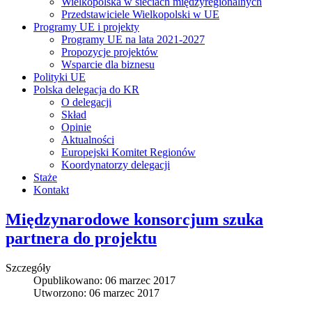
Wielkopolska w sieciach międzyregionalnych
Przedstawiciele Wielkopolski w UE
Programy UE i projekty
Programy UE na lata 2021-2027
Propozycje projektów
Wsparcie dla biznesu
Polityki UE
Polska delegacja do KR
O delegacji
Skład
Opinie
Aktualności
Europejski Komitet Regionów
Koordynatorzy delegacji
Staże
Kontakt
Międzynarodowe konsorcjum szuka
partnera do projektu
Szczegóły
Opublikowano: 06 marzec 2017
Utworzono: 06 marzec 2017