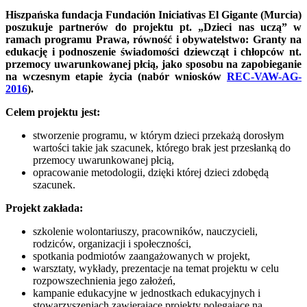
Hiszpańska fundacja Fundación Iniciativas El Gigante (Murcia)
poszukuje partnerów do projektu pt. „Dzieci nas uczą” w
ramach programu Prawa, równość i obywatelstwo: Granty na
edukację i podnoszenie świadomości dziewcząt i chłopców nt.
przemocy uwarunkowanej płcią, jako sposobu na zapobieganie
na wczesnym etapie życia (nabór wniosków
REC-VAW-AG-
2016
).
Celem projektu jest:
stworzenie programu, w którym dzieci przekażą dorosłym
wartości takie jak szacunek, którego brak jest przesłanką do
przemocy uwarunkowanej płcią,
opracowanie metodologii, dzięki której dzieci zdobędą
szacunek.
Projekt zakłada:
szkolenie wolontariuszy, pracowników, nauczycieli,
rodziców, organizacji i społeczności,
spotkania podmiotów zaangażowanych w projekt,
warsztaty, wykłady, prezentacje na temat projektu w celu
rozpowszechnienia jego założeń,
kampanie edukacyjne w jednostkach edukacyjnych i
stowarzyszeniach zawierające projekty polegające na