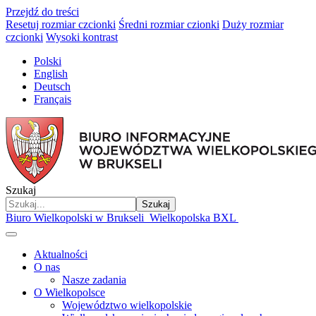
Przejdź do treści
Resetuj rozmiar czcionki
Średni rozmiar czionki
Duży rozmiar
czcionki
Wysoki kontrast
Polski
English
Deutsch
Français
Szukaj
Szukaj
Biuro Wielkopolski w Brukseli
Wielkopolska BXL
Aktualności
O nas
Nasze zadania
O Wielkopolsce
Województwo wielkopolskie