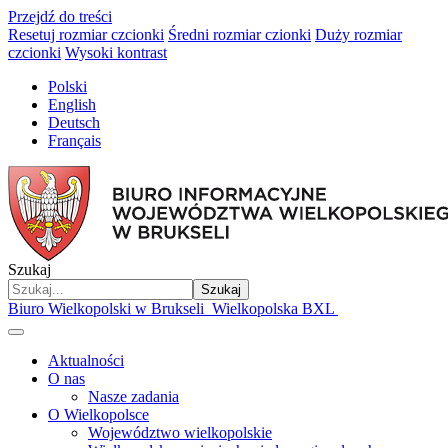
Przejdź do treści
Resetuj rozmiar czcionki
Średni rozmiar czionki
Duży rozmiar
czcionki
Wysoki kontrast
Polski
English
Deutsch
Français
Szukaj
Szukaj
Biuro Wielkopolski w Brukseli
Wielkopolska BXL
Aktualności
O nas
Nasze zadania
O Wielkopolsce
Województwo wielkopolskie