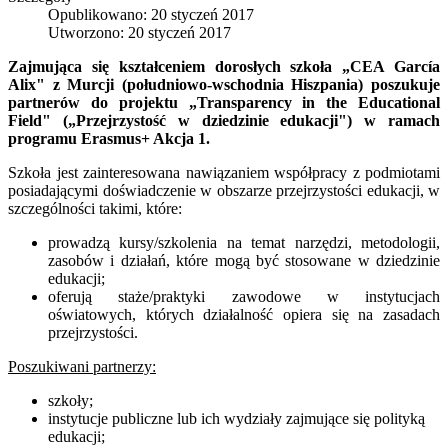
Opublikowano: 20 styczeń 2017
Utworzono: 20 styczeń 2017
Zajmująca się kształceniem dorosłych szkoła „CEA García
Alix" z Murcji (południowo-wschodnia Hiszpania) poszukuje
partnerów do projektu „Transparency in the Educational
Field" („Przejrzystość w dziedzinie edukacji") w ramach
programu Erasmus+ Akcja 1.
Szkoła jest zainteresowana nawiązaniem współpracy z podmiotami
posiadającymi doświadczenie w obszarze przejrzystości edukacji, w
szczególności takimi, które:
prowadzą kursy/szkolenia na temat narzędzi, metodologii,
zasobów i działań, które mogą być stosowane w dziedzinie
edukacji;
oferują staże/praktyki zawodowe w instytucjach
oświatowych, których działalność opiera się na zasadach
przejrzystości.
Poszukiwani partnerzy:
szkoły;
instytucje publiczne lub ich wydziały zajmujące się polityką
edukacji;