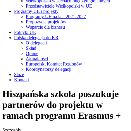
Wielkopolska w sieciach międzyregionalnych
Przedstawiciele Wielkopolski w UE
Programy UE i projekty
Programy UE na lata 2021-2027
Propozycje projektów
Wsparcie dla biznesu
Polityki UE
Polska delegacja do KR
O delegacji
Skład
Opinie
Aktualności
Europejski Komitet Regionów
Koordynatorzy delegacji
Staże
Kontakt
Hiszpańska szkoła poszukuje
partnerów do projektu w
ramach programu Erasmus +
Szczegóły