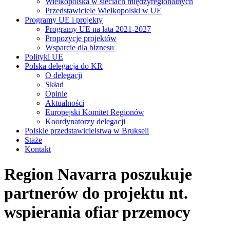
Wielkopolska w sieciach międzyregionalnych
Przedstawiciele Wielkopolski w UE
Programy UE i projekty
Programy UE na lata 2021-2027
Propozycje projektów
Wsparcie dla biznesu
Polityki UE
Polska delegacja do KR
O delegacji
Skład
Opinie
Aktualności
Europejski Komitet Regionów
Koordynatorzy delegacji
Polskie przedstawicielstwa w Brukseli
Staże
Kontakt
Region Navarra poszukuje
partnerów do projektu nt.
wspierania ofiar przemocy