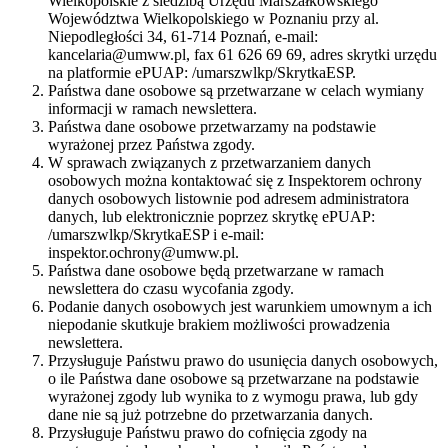
Wielkopolskie z siedzibą Urzędu Marszałkowskiego
Województwa Wielkopolskiego w Poznaniu przy al.
Niepodległości 34, 61-714 Poznań, e-mail:
kancelaria@umww.pl, fax 61 626 69 69, adres skrytki urzędu
na platformie ePUAP: /umarszwlkp/SkrytkaESP.
Państwa dane osobowe są przetwarzane w celach wymiany
informacji w ramach newslettera.
Państwa dane osobowe przetwarzamy na podstawie
wyrażonej przez Państwa zgody.
W sprawach związanych z przetwarzaniem danych
osobowych można kontaktować się z Inspektorem ochrony
danych osobowych listownie pod adresem administratora
danych, lub elektronicznie poprzez skrytkę ePUAP:
/umarszwlkp/SkrytkaESP i e-mail:
inspektor.ochrony@umww.pl.
Państwa dane osobowe będą przetwarzane w ramach
newslettera do czasu wycofania zgody.
Podanie danych osobowych jest warunkiem umownym a ich
niepodanie skutkuje brakiem możliwości prowadzenia
newslettera.
Przysługuje Państwu prawo do usunięcia danych osobowych,
o ile Państwa dane osobowe są przetwarzane na podstawie
wyrażonej zgody lub wynika to z wymogu prawa, lub gdy
dane nie są już potrzebne do przetwarzania danych.
Przysługuje Państwu prawo do cofnięcia zgody na