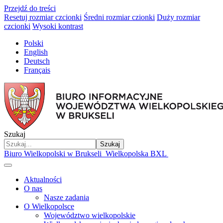
Przejdź do treści
Resetuj rozmiar czcionki
Średni rozmiar czionki
Duży rozmiar
czcionki
Wysoki kontrast
Polski
English
Deutsch
Français
Szukaj
Szukaj
Biuro Wielkopolski w Brukseli
Wielkopolska BXL
Aktualności
O nas
Nasze zadania
O Wielkopolsce
Województwo wielkopolskie