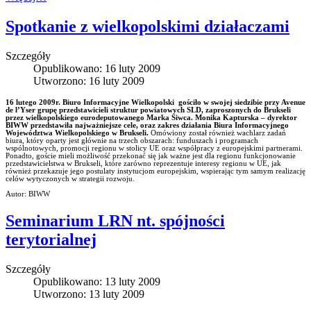
Spotkanie z wielkopolskimi działaczami
Szczegóły
Opublikowano: 16 luty 2009
Utworzono: 16 luty 2009
16 lutego 2009r. Biuro Informacyjne Wielkopolski gościło w swojej siedzibie przy Avenue
de l’Yser grupę przedstawicieli struktur powiatowych SLD, zaproszonych do Brukseli
przez wielkopolskiego eurodeputowanego Marka Siwca. Monika Kapturska – dyrektor
BIWW przedstawiła najważniejsze cele, oraz zakres działania Biura Informacyjnego
Województwa Wielkopolskiego w Brukseli.
Omówiony został również wachlarz zadań
biura, który oparty jest głównie na trzech obszarach: funduszach i programach
wspólnotowych, promocji regionu w stolicy UE oraz współpracy z europejskimi partnerami.
Ponadto, goście mieli możliwość przekonać się jak ważne jest dla regionu funkcjonowanie
przedstawicielstwa w Brukseli, które zarówno reprezentuje interesy regionu w UE, jak
również przekazuje jego postulaty instytucjom europejskim, wspierając tym samym realizację
celów wytyczonych w strategii rozwoju.
Autor: BIWW
Seminarium LRN nt. spójności
terytorialnej
Szczegóły
Opublikowano: 13 luty 2009
Utworzono: 13 luty 2009