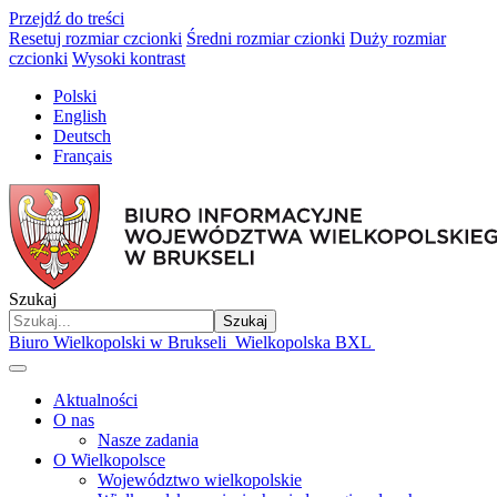
Przejdź do treści
Resetuj rozmiar czcionki
Średni rozmiar czionki
Duży rozmiar
czcionki
Wysoki kontrast
Polski
English
Deutsch
Français
Szukaj
Szukaj
Biuro Wielkopolski w Brukseli
Wielkopolska BXL
Aktualności
O nas
Nasze zadania
O Wielkopolsce
Województwo wielkopolskie