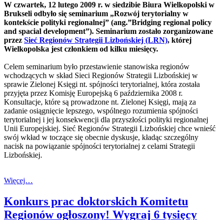
W czwartek, 12 lutego 2009 r. w siedzibie Biura Wielkopolski w
Brukseli odbyło się seminarium „Rozwój terytorialny w
kontekście polityki regionalnej” (ang.”Bridging regional policy
and spacial development”). Seminarium zostało zorganizowane
przez
Sieć Regionów Strategii Lizbońskiej (LRN)
, której
Wielkopolska jest członkiem od kilku miesięcy.
Celem seminarium było przestawienie stanowiska regionów
wchodzących w skład Sieci Regionów Strategii Lizbońskiej w
sprawie Zielonej Księgi nt. spójności terytorialnej, która została
przyjęta przez Komisję Europejską 6 października 2008 r.
Konsultacje, które są prowadzone nt. Zielonej Księgi, mają za
zadanie osiągnięcie lepszego, wspólnego rozumienia spójności
terytorialnej i jej konsekwencji dla przyszłości polityki regionalnej
Unii Europejskiej. Sieć Regionów Strategii Lizbońskiej chce wnieść
swój wkład w toczące się obecnie dyskusje, kładąc szczególny
nacisk na powiązanie spójności terytorialnej z celami Strategii
Lizbońskiej.
Więcej…
Konkurs prac doktorskich Komitetu
Regionów ogłoszony! Wygraj 6 tysięcy