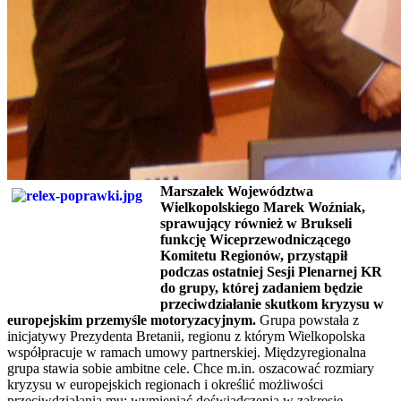
Marszałek Województwa
Wielkopolskiego Marek Woźniak,
sprawujący również w Brukseli
funkcję Wiceprzewodniczącego
Komitetu Regionów, przystąpił
podczas ostatniej Sesji Plenarnej KR
do grupy, której zadaniem będzie
przeciwdziałanie skutkom kryzysu w
europejskim przemyśle motoryzacyjnym.
Grupa powstała z
inicjatywy Prezydenta Bretanii, regionu z którym Wielkopolska
współpracuje w ramach umowy partnerskiej. Międzyregionalna
grupa stawia sobie ambitne cele. Chce m.in. oszacować rozmiary
kryzysu w europejskich regionach i określić możliwości
przeciwdziałania mu; wymieniać doświadczenia w zakresie