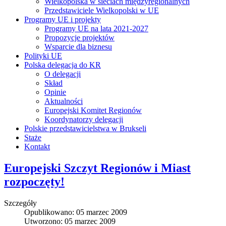
Wielkopolska w sieciach międzyregionalnych
Przedstawiciele Wielkopolski w UE
Programy UE i projekty
Programy UE na lata 2021-2027
Propozycje projektów
Wsparcie dla biznesu
Polityki UE
Polska delegacja do KR
O delegacji
Skład
Opinie
Aktualności
Europejski Komitet Regionów
Koordynatorzy delegacji
Polskie przedstawicielstwa w Brukseli
Staże
Kontakt
Europejski Szczyt Regionów i Miast
rozpoczęty!
Szczegóły
Opublikowano: 05 marzec 2009
Utworzono: 05 marzec 2009