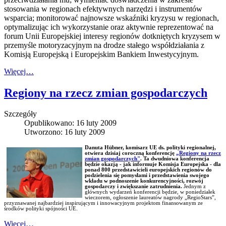
stosowania w regionach efektywnych narzędzi i instrumentów
wsparcia; monitorować najnowsze wskaźniki kryzysu w regionach,
optymalizując ich wykorzystanie oraz aktywnie reprezentować na
forum Unii Europejskiej interesy regionów dotkniętych kryzysem w
przemyśle motoryzacyjnym na drodze stałego współdziałania z
Komisją Europejską i Europejskim Bankiem Inwestycyjnym.
Więcej…
Regiony na rzecz zmian gospodarczych
Szczegóły
Opublikowano: 16 luty 2009
Utworzono: 16 luty 2009
Danuta Hübner, komisarz UE ds. polityki regionalnej,
otwiera dzisiaj coroczną konferencję
„Regiony na rzecz
zmian gospodarczych"
. Ta dwudniowa konferencja
będzie okazją - jak informuje Komisja Europejska - dla
ponad 800 przedstawicieli europejskich regionów do
podzielenia się pomysłami i przedstawienia swojego
wkładu w podnoszenie konkurencyjności, rozwój
gospodarczy i zwiększanie zatrudnienia.
Jednym z
głównych wydarzeń konferencji będzie, w poniedziałek
wieczorem, ogłoszenie laureatów nagrody „RegioStars”,
przyznawanej najbardziej inspirującym i innowacyjnym projektom finansowanym ze
środków polityki spójności UE.
Więcej…