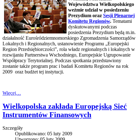
Województwa Wielkopolskiego
weźmie udział w posiedzeniu
Prezydium oraz
Sesji Plenarnej
Komitetu Regionów
.
Tematami
dyskutowanymi podczas
posiedzenia Prezydium będą m.in.
działalność Eurośródziemnomorskiego Zgromadzenia Samorządów
Lokalnych i Regionalnych, ustanowienie Programu „Europejski
Region Przedsiębiorczości”, rola władz regionalnych i lokalnych w
rozwijaniu Partnerstwa Wschodniego, Europejskie Ugrupowanie
Współpracy Terytorialnej. Podczas spotkania przedstawiony
zostanie także program prac i badań Komitetu Regionów na rok
2009
oraz budżet tej instytucji.
Więcej…
Wielkopolska zakłada Europejską Sieć
Instrumentów Finansowych
Szczegóły
Opublikowano: 05 luty 2009
Utworzono: 05 luty 2009