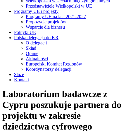
Wielkopolska w sieciach międzyregionalnych
Przedstawiciele Wielkopolski w UE
Programy UE i projekty
Programy UE na lata 2021-2027
Propozycje projektów
Wsparcie dla biznesu
Polityki UE
Polska delegacja do KR
O delegacji
Skład
Opinie
Aktualności
Europejski Komitet Regionów
Koordynatorzy delegacji
Staże
Kontakt
Laboratorium badawcze z
Cypru poszukuje partnera do
projektu w zakresie
dziedzictwa cyfrowego