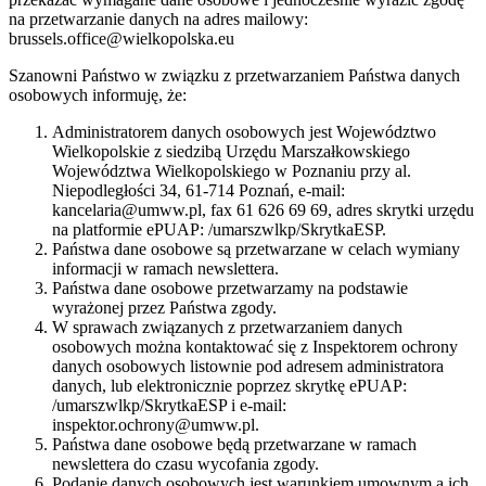
na przetwarzanie danych na adres mailowy:
brussels.office@wielkopolska.eu
Szanowni Państwo w związku z przetwarzaniem Państwa danych
osobowych informuję, że:
Administratorem danych osobowych jest Województwo
Wielkopolskie z siedzibą Urzędu Marszałkowskiego
Województwa Wielkopolskiego w Poznaniu przy al.
Niepodległości 34, 61-714 Poznań, e-mail:
kancelaria@umww.pl, fax 61 626 69 69, adres skrytki urzędu
na platformie ePUAP: /umarszwlkp/SkrytkaESP.
Państwa dane osobowe są przetwarzane w celach wymiany
informacji w ramach newslettera.
Państwa dane osobowe przetwarzamy na podstawie
wyrażonej przez Państwa zgody.
W sprawach związanych z przetwarzaniem danych
osobowych można kontaktować się z Inspektorem ochrony
danych osobowych listownie pod adresem administratora
danych, lub elektronicznie poprzez skrytkę ePUAP:
/umarszwlkp/SkrytkaESP i e-mail:
inspektor.ochrony@umww.pl.
Państwa dane osobowe będą przetwarzane w ramach
newslettera do czasu wycofania zgody.
Podanie danych osobowych jest warunkiem umownym a ich