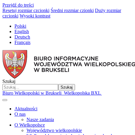
Przejdź do treści
Resetuj rozmiar czcionki
Średni rozmiar czionki
Duży rozmiar
czcionki
Wysoki kontrast
Polski
English
Deutsch
Français
Szukaj
Szukaj
Biuro Wielkopolski w Brukseli
Wielkopolska BXL
Aktualności
O nas
Nasze zadania
O Wielkopolsce
Województwo wielkopolskie