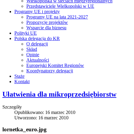
Wielkopolska w sieciach międzyregionalnych
Przedstawiciele Wielkopolski w UE
Programy UE i projekty
Programy UE na lata 2021-2027
Propozycje projektów
Wsparcie dla biznesu
Polityki UE
Polska delegacja do KR
O delegacji
Skład
Opinie
Aktualności
Europejski Komitet Regionów
Koordynatorzy delegacji
Staże
Kontakt
Ułatwienia dla mikroprzedsiębiorstw
Szczegóły
Opublikowano: 16 marzec 2010
Utworzono: 16 marzec 2010
lornetka_euro.jpg