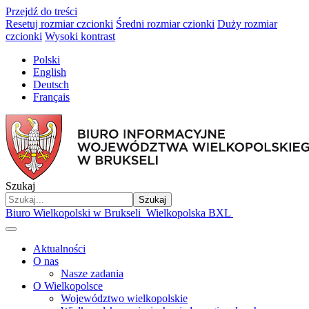
Przejdź do treści
Resetuj rozmiar czcionki
Średni rozmiar czionki
Duży rozmiar
czcionki
Wysoki kontrast
Polski
English
Deutsch
Français
Szukaj
Szukaj
Biuro Wielkopolski w Brukseli
Wielkopolska BXL
Aktualności
O nas
Nasze zadania
O Wielkopolsce
Województwo wielkopolskie