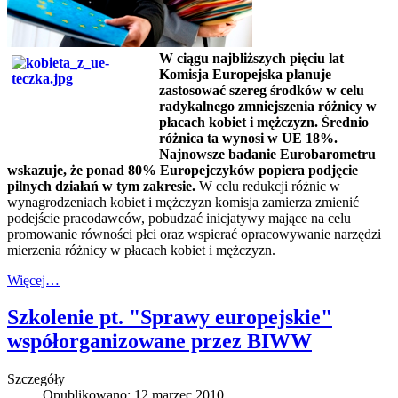
W ciągu najbliższych pięciu lat
Komisja Europejska planuje
zastosować szereg środków w celu
radykalnego zmniejszenia różnicy w
płacach kobiet i mężczyzn. Średnio
różnica ta wynosi w UE 18%.
Najnowsze badanie Eurobarometru
wskazuje, że ponad 80% Europejczyków popiera podjęcie
pilnych działań w tym zakresie.
W celu redukcji różnic w
wynagrodzeniach kobiet i mężczyzn komisja zamierza zmienić
podejście pracodawców, pobudzać inicjatywy mające na celu
promowanie równości płci oraz wspierać opracowywanie narzędzi
mierzenia różnicy w płacach kobiet i mężczyzn.
Więcej…
Szkolenie pt. "Sprawy europejskie"
współorganizowane przez BIWW
Szczegóły
Opublikowano: 12 marzec 2010