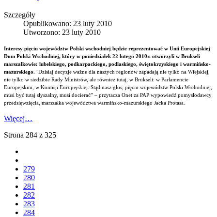
Szczegóły
Opublikowano: 23 luty 2010
Utworzono: 23 luty 2010
Interesy pięciu województw Polski wschodniej będzie reprezentować w Unii Europejskiej
Dom Polski Wschodniej, który w poniedziałek 22 lutego 2010r. otworzyli w Brukseli
marszałkowie: lubelskiego, podkarpackiego, podlaskiego, świętokrzyskiego i warmińsko-
mazurskiego.
"Dzisiaj decyzje ważne dla naszych regionów zapadają nie tylko na Wiejskiej,
nie tylko w siedzibie Rady Ministrów, ale również tutaj, w Brukseli: w Parlamencie
Europejskim, w Komisji Europejskiej. Stąd nasz głos, pięciu województw Polski Wschodniej,
musi być tutaj słyszalny, musi docierać” – przytacza Onet za PAP wypowiedź pomysłodawcy
przedsięwzięcia, marszałka województwa warmińsko-mazurskiego Jacka Protasa.
Więcej…
Strona 284 z 325
279
280
281
282
283
284