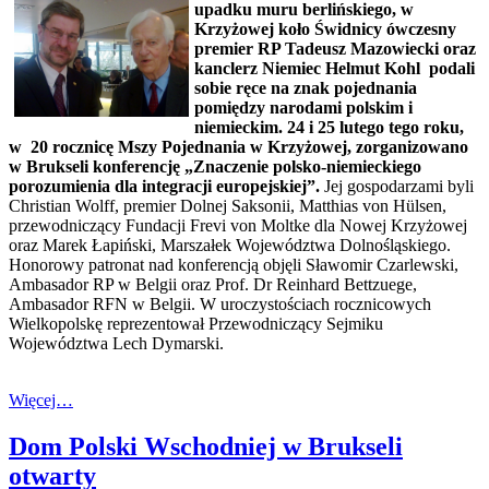
upadku muru berlińskiego, w
Krzyżowej koło Świdnicy ówczesny
premier RP Tadeusz Mazowiecki oraz
kanclerz Niemiec Helmut Kohl podali
sobie ręce na znak pojednania
pomiędzy narodami polskim i
niemieckim. 24 i 25 lutego tego roku,
w 20 rocznicę Mszy Pojednania w Krzyżowej, zorganizowano
w Brukseli konferencję „Znaczenie polsko-niemieckiego
porozumienia dla integracji europejskiej”.
Jej gospodarzami byli
Christian Wolff, premier Dolnej Saksonii, Matthias von Hülsen,
przewodniczący Fundacji Frevi von Moltke dla Nowej Krzyżowej
oraz Marek Łapiński, Marszałek Województwa Dolnośląskiego.
Honorowy patronat nad konferencją objęli Sławomir Czarlewski,
Ambasador RP w Belgii oraz Prof. Dr Reinhard Bettzuege,
Ambasador RFN w Belgii. W uroczystościach rocznicowych
Wielkopolskę reprezentował Przewodniczący Sejmiku
Województwa Lech Dymarski.
Więcej…
Dom Polski Wschodniej w Brukseli
otwarty