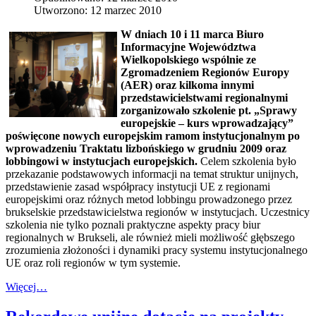
Utworzono: 12 marzec 2010
W dniach 10 i 11 marca Biuro
Informacyjne Województwa
Wielkopolskiego wspólnie ze
Zgromadzeniem Regionów Europy
(AER) oraz kilkoma innymi
przedstawicielstwami regionalnymi
zorganizowało szkolenie pt. „Sprawy
europejskie – kurs wprowadzający”
poświęcone nowych europejskim ramom instytucjonalnym po
wprowadzeniu Traktatu lizbońskiego w grudniu 2009 oraz
lobbingowi w instytucjach europejskich.
Celem szkolenia było
przekazanie podstawowych informacji na temat struktur unijnych,
przedstawienie zasad współpracy instytucji UE z regionami
europejskimi oraz różnych metod lobbingu prowadzonego przez
brukselskie przedstawicielstwa regionów w instytucjach. Uczestnicy
szkolenia nie tylko poznali praktyczne aspekty pracy biur
regionalnych w Brukseli, ale również mieli możliwość głębszego
zrozumienia złożoności i dynamiki pracy systemu instytucjonalnego
UE oraz roli regionów w tym systemie.
Więcej…