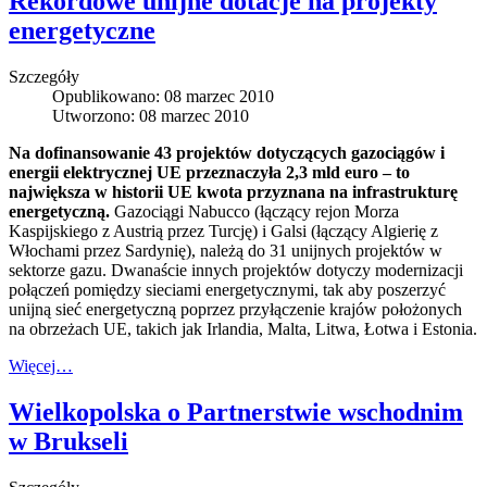
Rekordowe unijne dotacje na projekty
energetyczne
Szczegóły
Opublikowano: 08 marzec 2010
Utworzono: 08 marzec 2010
Na dofinansowanie 43 projektów dotyczących gazociągów i
energii elektrycznej UE przeznaczyła 2,3 mld euro – to
największa w historii UE kwota przyznana na infrastrukturę
energetyczną.
Gazociągi Nabucco (łączący rejon Morza
Kaspijskiego z Austrią przez Turcję) i Galsi (łączący Algierię z
Włochami przez Sardynię), należą do 31 unijnych projektów w
sektorze gazu. Dwanaście innych projektów dotyczy modernizacji
połączeń pomiędzy sieciami energetycznymi, tak aby poszerzyć
unijną sieć energetyczną poprzez przyłączenie krajów położonych
na obrzeżach UE, takich jak Irlandia, Malta, Litwa, Łotwa i Estonia.
Więcej…
Wielkopolska o Partnerstwie wschodnim
w Brukseli