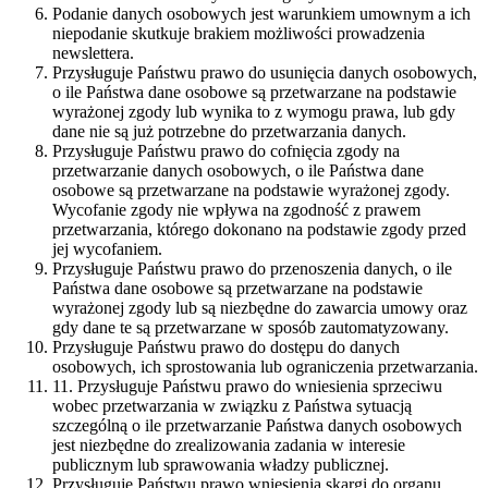
Podanie danych osobowych jest warunkiem umownym a ich
niepodanie skutkuje brakiem możliwości prowadzenia
newslettera.
Przysługuje Państwu prawo do usunięcia danych osobowych,
o ile Państwa dane osobowe są przetwarzane na podstawie
wyrażonej zgody lub wynika to z wymogu prawa, lub gdy
dane nie są już potrzebne do przetwarzania danych.
Przysługuje Państwu prawo do cofnięcia zgody na
przetwarzanie danych osobowych, o ile Państwa dane
osobowe są przetwarzane na podstawie wyrażonej zgody.
Wycofanie zgody nie wpływa na zgodność z prawem
przetwarzania, którego dokonano na podstawie zgody przed
jej wycofaniem.
Przysługuje Państwu prawo do przenoszenia danych, o ile
Państwa dane osobowe są przetwarzane na podstawie
wyrażonej zgody lub są niezbędne do zawarcia umowy oraz
gdy dane te są przetwarzane w sposób zautomatyzowany.
Przysługuje Państwu prawo do dostępu do danych
osobowych, ich sprostowania lub ograniczenia przetwarzania.
11. Przysługuje Państwu prawo do wniesienia sprzeciwu
wobec przetwarzania w związku z Państwa sytuacją
szczególną o ile przetwarzanie Państwa danych osobowych
jest niezbędne do zrealizowania zadania w interesie
publicznym lub sprawowania władzy publicznej.
Przysługuje Państwu prawo wniesienia skargi do organu