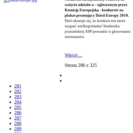
wzięcia udziału w - ogłoszonym przez
Komisję Europejską - konkursie na
plakat promujący Dzień Europy 2010.
Dziś okazuje się, że konkurs ten może
wygrać wielkopolanka! Studentka
poznańskiej ASP prowadzi w głosowaniu
internautów
.
Więcej…
Strona 286 z 325
281
282
283
284
285
286
287
288
289