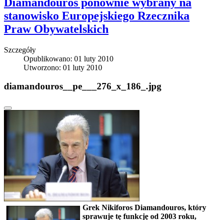
Diamandouros ponownie wybrany na
stanowisko Europejskiego Rzecznika
Praw Obywatelskich
Szczegóły
Opublikowano: 01 luty 2010
Utworzono: 01 luty 2010
diamandouros__pe___276_x_186_.jpg
Grek Nikiforos Diamandouros, który
sprawuje tę funkcję od 2003 roku,