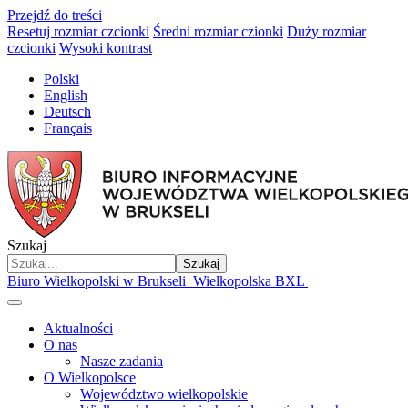
Przejdź do treści
Resetuj rozmiar czcionki
Średni rozmiar czionki
Duży rozmiar
czcionki
Wysoki kontrast
Polski
English
Deutsch
Français
Szukaj
Szukaj
Biuro Wielkopolski w Brukseli
Wielkopolska BXL
Aktualności
O nas
Nasze zadania
O Wielkopolsce
Województwo wielkopolskie