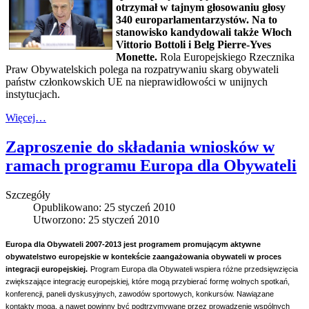
otrzymał w tajnym głosowaniu głosy
340 europarlamentarzystów. Na to
stanowisko kandydowali także Włoch
Vittorio Bottoli i Belg Pierre-Yves
Monette.
Rola Europejskiego Rzecznika
Praw Obywatelskich polega na rozpatrywaniu skarg obywateli
państw członkowskich UE na nieprawidłowości w unijnych
instytucjach.
Więcej…
Zaproszenie do składania wniosków w
ramach programu Europa dla Obywateli
Szczegóły
Opublikowano: 25 styczeń 2010
Utworzono: 25 styczeń 2010
Europa dla Obywateli 2007-2013 jest programem promującym aktywne
obywatelstwo europejskie w kontekście zaangażowania obywateli w proces
integracji europejskiej.
Program Europa dla Obywateli wspiera różne przedsięwzięcia
zwiększające integrację europejskiej, które mogą przybierać formę wolnych spotkań,
konferencji, paneli dyskusyjnych, zawodów sportowych, konkursów. Nawiązane
kontakty mogą, a nawet powinny być podtrzymywane przez prowadzenie wspólnych