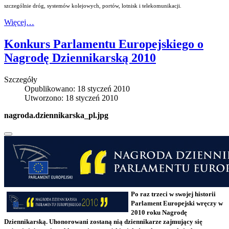
szczególnie dróg, systemów kolejowych, portów, lotnisk i telekomunikacji.
Więcej…
Konkurs Parlamentu Europejskiego o
Nagrodę Dziennikarską 2010
Szczegóły
Opublikowano: 18 styczeń 2010
Utworzono: 18 styczeń 2010
nagroda.dziennikarska_pl.jpg
Po raz trzeci w swojej historii
Parlament Europejski wręczy w
2010 roku Nagrodę
Dziennikarską. Uhonorowani zostaną nią dziennikarze zajmujący się