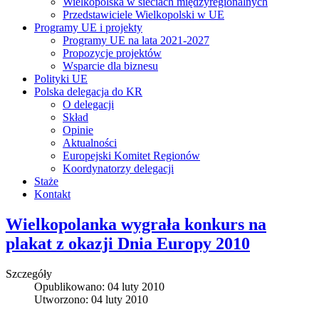
Wielkopolska w sieciach międzyregionalnych
Przedstawiciele Wielkopolski w UE
Programy UE i projekty
Programy UE na lata 2021-2027
Propozycje projektów
Wsparcie dla biznesu
Polityki UE
Polska delegacja do KR
O delegacji
Skład
Opinie
Aktualności
Europejski Komitet Regionów
Koordynatorzy delegacji
Staże
Kontakt
Wielkopolanka wygrała konkurs na
plakat z okazji Dnia Europy 2010
Szczegóły
Opublikowano: 04 luty 2010
Utworzono: 04 luty 2010