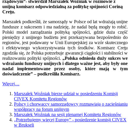
rządowym”- stwierdził Marszałek Woźniak w rozmowie z
unijną komisarz odpowiedzialną za politykę spójności Coriną
Creƫu.
Marszałek podkreślił, że samorządy w Polsce od lat wdrażają unijne
fundusze z sukcesem i ma nadzieję, że nadal będą mogły to robić.
Polski model zarządzania polityką spójności, gdzie duża część
pieniędzy z unijnego budżetu jest przekazywana bezpośrednio do
regionów, jest podawany w Unii Europejskiej za wzór skutecznego
i efektywnego wykorzystywania tych środków. Komisarz Creƫu
zgodziła się, że Polska potrzebuje gwarancji ciągłości i stabilności w
realizowaniu polityki spójności.
„Polska odniosła duży sukces we
wdrażaniu funduszy unijnych i dlatego ważne jest, aby były one
nadal implementowane przez osoby, które mają w tym
doświadczenie” – podkreśliła Komisarz.
Więcej…
Marszałek Woźniak bierze udział w posiedzeniu Komisji
CIVEX Komitetu Regionów
Polscy i chorwaccy samorządowcy rozmawiają o zacieśnianiu
współpracy na forum unijnym
Marszałek Woźniak na sesji plenarnej Komitetu Regionów
„Potrzebujemy więcej Europy” - posiedzenie komisji CIVEX
w Brukseli