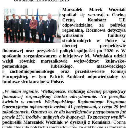
Marszałek Marek Woźniak
spotkał się wczoraj z Coriną
Creţu, Komisarz UE
odpowiedzialną za politykę
regionalną. Rozmowa dotyczyła
wdrażania funduszy
strukturalnych w Polsce w
obecnej perspektywie
finansowej oraz przyszłości polityki spójności po 2020 r. W
spotkaniu zorganizowanym z inicjatywy M. Woźniaka udział
wzięli również marszałkowie województw: kujawsko-
pomorskiego, lubelskiego, mazowieckiego
i zachodniopomorskiego oraz przedstawiciele Komisji
Europejskiej, w tym Patrick Amblard odpowiedzialny za
fundusze strukturalne w Polsce.
„
W moim regionie, Wielkopolsce, realizację obecnej perspektywy
finansowej rozpoczęliśmy bardzo zdecydowanie. Na początku
kwietnia w ramach Wielkopolskiego Regionalnego Programu
Operacyjnego ogłoszonych zostało 41 postępowań, z czego 29 jest
zakończonych. Oznacza to, że dla beneficjentów przygotowano już
prawie 25% środków unijnych do dyspozycji. To znaczący wynik
”-
podkreślił Marszałek Woźniak w dyskusji z Komisarz
. Corina
Creţu chwaliła polskich samorządowców za efektywne zarządzanie