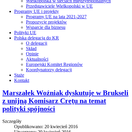
Wielkopolska w sieciach międzyregionalnych
Przedstawiciele Wielkopolski w UE
Programy UE i projekty
Programy UE na lata 2021-2027
Propozycje projektów
Wsparcie dla biznesu
Polityki UE
Polska delegacja do KR
O delegacji
Skład
Opinie
Aktualności
Europejski Komitet Regionów
Koordynatorzy delegacji
Staże
Kontakt
Marszałek Woźniak dyskutuje w Brukseli
z unijną Komisarz Creţu na temat
polityki spójności
Szczegóły
Opublikowano: 20 kwiecień 2016
Utworzono: 20 kwiecień 2016