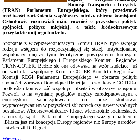
Komisji Transportu i Turystyki
(TRAN) Parlamentu Europejskiego,
który przedstawił
możliwości zacieśnienia współpracy między obiema komisjami.
Członkowie rozmawiali m.in. również o przyszłości polityki
spójności, polityce miejskiej, a także śródookresowym
przeglądzie unijnego budżetu.
Spotkanie z wiceprzewodniczącym Komisji TRAN było swojego
rodzaju wstępem do rozpoczynającej się stałej, instytucjonalnej
współpracy między tymi tematycznie powiązanymi komisjami
Parlamentu Europejskiego i Europejskiego Komitetu Regionów:
TRAN-COTER. Będzie się ona odbywała na wzór istniejącej już
od wielu lat współpracy Komisji COTER Komitetu Regionów i
Komisji REGI Parlamentu Europejskiego w obszarze polityki
spójności. Zarówno Dominique Riguet jak i członkowie COTER-u
podkreślali konieczność wspólnych działań w obszarze transportu.
Pozwoli to na wymianę poglądów między eurodeputowanymi a
europejskimi samorządowcami, co może skutkować
wypracowywaniem w przyszłości zbliżonych czy nawet wspólnych
postulatów. Wiceprzewodniczący Riguet wielokrotnie podkreślał, że
samorządy są dla Parlamentu Europejskiego ważnym partnerem.
„Bliższa jest mi koncepcja Europy regionów niż Europy narodów”
– stwierdził D. Riguet.
Więcej…