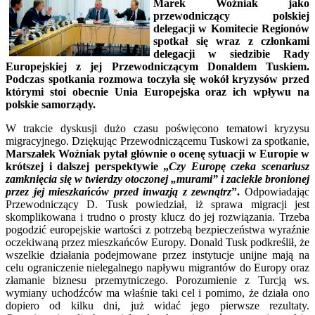
Marek Woźniak jako
przewodniczący polskiej
delegacji w Komitecie Regionów
spotkał się wraz z członkami
delegacji w siedzibie Rady
Europejskiej z jej Przewodniczącym Donaldem Tuskiem.
Podczas spotkania rozmowa toczyła się wokół kryzysów przed
którymi stoi obecnie Unia Europejska oraz ich wpływu na
polskie samorządy.
W trakcie dyskusji dużo czasu poświęcono tematowi kryzysu
migracyjnego. Dziękując Przewodniczącemu Tuskowi za spotkanie,
Marszałek Woźniak pytał głównie o ocenę sytuacji w Europie w
krótszej i dalszej perspektywie „
Czy Europę czeka scenariusz
zamknięcia się w twierdzy otoczonej „murami” i zaciekle bronionej
przez jej mieszkańców przed inwazją z zewnątrz
”.
Odpowiadając
Przewodniczący D. Tusk powiedział, iż sprawa migracji jest
skomplikowana i trudno o prosty klucz do jej rozwiązania. Trzeba
pogodzić europejskie wartości z potrzebą bezpieczeństwa wyraźnie
oczekiwaną przez mieszkańców Europy. Donald Tusk podkreślił, że
wszelkie działania podejmowane przez instytucje unijne mają na
celu ograniczenie nielegalnego napływu migrantów do Europy oraz
złamanie biznesu przemytniczego. Porozumienie z Turcją ws.
wymiany uchodźców ma właśnie taki cel i pomimo, że działa ono
dopiero od kilku dni, już widać jego pierwsze rezultaty.