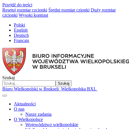
Przejdź do treści
Resetuj rozmiar czcionki
Średni rozmiar czionki
Duży rozmiar
czcionki
Wysoki kontrast
Polski
English
Deutsch
Français
Szukaj
Szukaj
Biuro Wielkopolski w Brukseli
Wielkopolska BXL
Aktualności
O nas
Nasze zadania
O Wielkopolsce
Województwo wielkopolskie