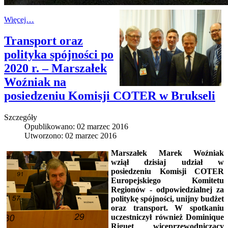
Więcej…
Transport oraz
polityka spójności po
2020 r. – Marszałek
Woźniak na
posiedzeniu Komisji COTER w Brukseli
Szczegóły
Opublikowano: 02 marzec 2016
Utworzono: 02 marzec 2016
Marszałek Marek Woźniak
wziął dzisiaj udział w
posiedzeniu Komisji COTER
Europejskiego Komitetu
Regionów - odpowiedzialnej za
politykę spójności, unijny budżet
oraz transport. W spotkaniu
uczestniczył również Dominique
Riguet wiceprzewodniczący