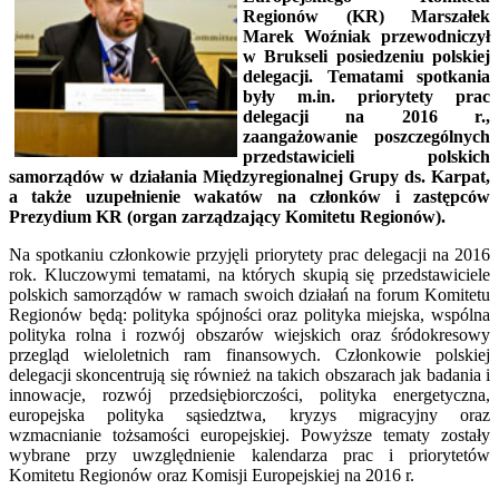
Regionów (KR) Marszałek
Marek Woźniak przewodniczył
w Brukseli posiedzeniu polskiej
delegacji. Tematami spotkania
były m.in. priorytety prac
delegacji na 2016 r.,
zaangażowanie poszczególnych
przedstawicieli polskich
samorządów w działania Międzyregionalnej Grupy ds. Karpat,
a także uzupełnienie wakatów na członków i zastępców
Prezydium KR (organ zarządzający Komitetu Regionów).
Na spotkaniu członkowie przyjęli priorytety prac delegacji na 2016
rok. Kluczowymi tematami, na których skupią się przedstawiciele
polskich samorządów w ramach swoich działań na forum Komitetu
Regionów będą: polityka spójności oraz polityka miejska, wspólna
polityka rolna i rozwój obszarów wiejskich oraz śródokresowy
przegląd wieloletnich ram finansowych. Członkowie polskiej
delegacji skoncentrują się również na takich obszarach jak badania i
innowacje, rozwój przedsiębiorczości, polityka energetyczna,
europejska polityka sąsiedztwa, kryzys migracyjny oraz
wzmacnianie tożsamości europejskiej. Powyższe tematy zostały
wybrane przy uwzględnienie kalendarza prac i priorytetów
Komitetu Regionów oraz Komisji Europejskiej na 2016 r.