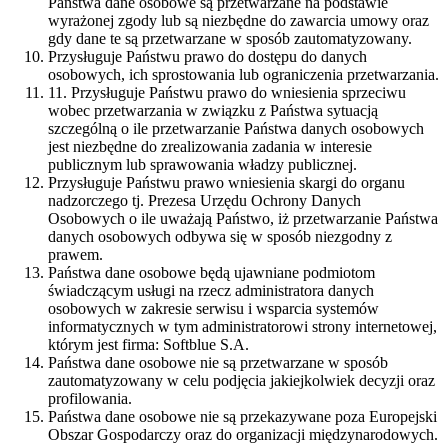
Państwa dane osobowe są przetwarzane na podstawie
wyrażonej zgody lub są niezbędne do zawarcia umowy oraz
gdy dane te są przetwarzane w sposób zautomatyzowany.
Przysługuje Państwu prawo do dostępu do danych
osobowych, ich sprostowania lub ograniczenia przetwarzania.
11. Przysługuje Państwu prawo do wniesienia sprzeciwu
wobec przetwarzania w związku z Państwa sytuacją
szczególną o ile przetwarzanie Państwa danych osobowych
jest niezbędne do zrealizowania zadania w interesie
publicznym lub sprawowania władzy publicznej.
Przysługuje Państwu prawo wniesienia skargi do organu
nadzorczego tj. Prezesa Urzędu Ochrony Danych
Osobowych o ile uważają Państwo, iż przetwarzanie Państwa
danych osobowych odbywa się w sposób niezgodny z
prawem.
Państwa dane osobowe będą ujawniane podmiotom
świadczącym usługi na rzecz administratora danych
osobowych w zakresie serwisu i wsparcia systemów
informatycznych w tym administratorowi strony internetowej,
którym jest firma: Softblue S.A.
Państwa dane osobowe nie są przetwarzane w sposób
zautomatyzowany w celu podjęcia jakiejkolwiek decyzji oraz
profilowania.
Państwa dane osobowe nie są przekazywane poza Europejski
Obszar Gospodarczy oraz do organizacji międzynarodowych.