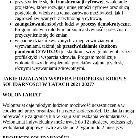
przyczynienie się do
transformacji cyfrowej
, wspieranie
projektów, które rozwijają umiejętności cyfrowe oraz służą
pogłębianiu wiedzy na temat zarówno możliwości, jak i
zagrożeń związanych z technologią cyfrową.
zaangażowanie
młodych ludzi w
procesy demokratyczne
.
Program ułatwia młodym ludziom aktywność społeczną i
przyczynienie się do zmian.
wsparcie działań związanych z nieprzewidzianymi
wyzwaniami, takimi jak
przeciwdziałanie skutkom
pandemii COVID-19
i jej skutkom, szczególnie w obszarze
profilaktyki i wsparcia zdrowia. Program mobilizuje
wolontariuszy do wspierania projektów zajmujących się
różnymi wyzwaniami zdrowotnymi.
JAKIE DZIAŁANIA WSPIERA EUROPEJSKI KORPUS
SOLIDARNOŚCI W LATACH 2021-2027?
WOLONTARIAT
Wolontariat daje młodym ludziom możliwość uczestniczenia w
codziennej pracy organizacji na rzecz społeczności. Działania mogą
odbywać się za granicą lub w kraju zamieszkania wolontariusza.
Wolontariat indywidualny może trwać do 12 miesięcy, podczas gdy
wolontariat grupowy trwa zwykle od 2 tygodni do 2 miesięcy.
PROJEKTY SOLIDARNOŚCI