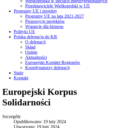
Wielkopolska w sieciach międzyregionalnych
Przedstawiciele Wielkopolski w UE
Programy UE i projekty
Programy UE na lata 2021-2027
Propozycje projektów
Wsparcie dla biznesu
Polityki UE
Polska delegacja do KR
O delegacji
Skład
Opinie
Aktualności
Europejski Komitet Regionów
Koordynatorzy delegacji
Staże
Kontakt
Europejski Korpus
Solidarności
Szczegóły
Opublikowano: 19 luty 2024
Utworzono: 19 luty 2024