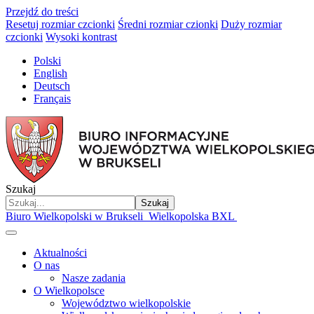
Przejdź do treści
Resetuj rozmiar czcionki
Średni rozmiar czionki
Duży rozmiar
czcionki
Wysoki kontrast
Polski
English
Deutsch
Français
Szukaj
Szukaj
Biuro Wielkopolski w Brukseli
Wielkopolska BXL
Aktualności
O nas
Nasze zadania
O Wielkopolsce
Województwo wielkopolskie