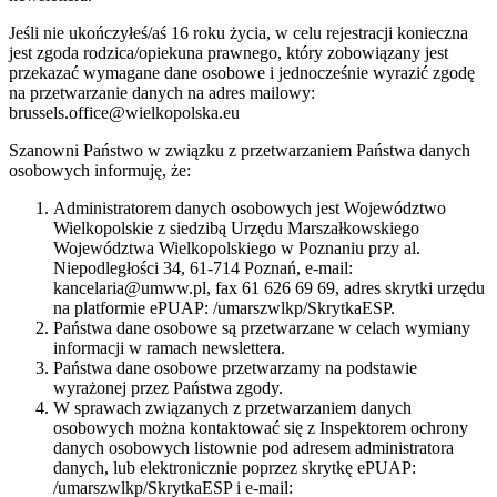
Jeśli nie ukończyłeś/aś 16 roku życia, w celu rejestracji konieczna
jest zgoda rodzica/opiekuna prawnego, który zobowiązany jest
przekazać wymagane dane osobowe i jednocześnie wyrazić zgodę
na przetwarzanie danych na adres mailowy:
brussels.office@wielkopolska.eu
Szanowni Państwo w związku z przetwarzaniem Państwa danych
osobowych informuję, że:
Administratorem danych osobowych jest Województwo
Wielkopolskie z siedzibą Urzędu Marszałkowskiego
Województwa Wielkopolskiego w Poznaniu przy al.
Niepodległości 34, 61-714 Poznań, e-mail:
kancelaria@umww.pl, fax 61 626 69 69, adres skrytki urzędu
na platformie ePUAP: /umarszwlkp/SkrytkaESP.
Państwa dane osobowe są przetwarzane w celach wymiany
informacji w ramach newslettera.
Państwa dane osobowe przetwarzamy na podstawie
wyrażonej przez Państwa zgody.
W sprawach związanych z przetwarzaniem danych
osobowych można kontaktować się z Inspektorem ochrony
danych osobowych listownie pod adresem administratora
danych, lub elektronicznie poprzez skrytkę ePUAP:
/umarszwlkp/SkrytkaESP i e-mail: