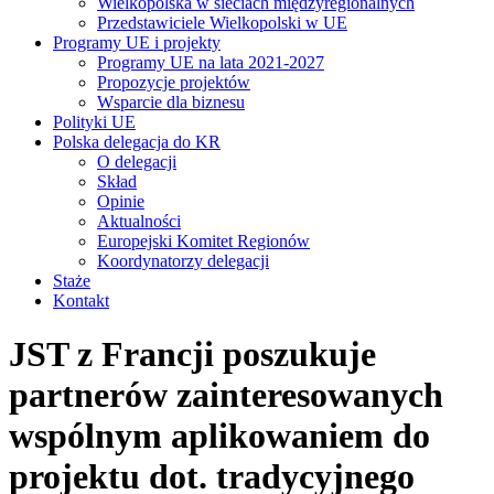
Wielkopolska w sieciach międzyregionalnych
Przedstawiciele Wielkopolski w UE
Programy UE i projekty
Programy UE na lata 2021-2027
Propozycje projektów
Wsparcie dla biznesu
Polityki UE
Polska delegacja do KR
O delegacji
Skład
Opinie
Aktualności
Europejski Komitet Regionów
Koordynatorzy delegacji
Staże
Kontakt
JST z Francji poszukuje
partnerów zainteresowanych
wspólnym aplikowaniem do
projektu dot. tradycyjnego