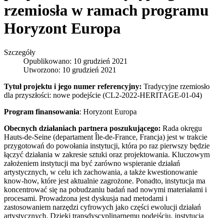
rzemiosła w ramach programu
Horyzont Europa
Szczegóły
Opublikowano: 10 grudzień 2021
Utworzono: 10 grudzień 2021
Tytuł projektu i jego numer referencyjny:
Tradycyjne rzemiosło
dla przyszłości: nowe podejście (CL2-2022-HERITAGE-01-04)
Program finansowania
: Horyzont Europa
Obecnych działaniach partnera poszukującego:
Rada okręgu
Hauts-de-Seine (departament Île-de-France, Francja) jest w trakcie
przygotowań do powołania instytucji, która po raz pierwszy będzie
łączyć działania w zakresie sztuki oraz projektowania. Kluczowym
założeniem instytucji ma być zarówno wspieranie działań
artystycznych, w celu ich zachowania, a także kwestionowanie
know-how, które jest aktualnie zagrożone. Ponadto, instytucja ma
koncentrować się na pobudzaniu badań nad nowymi materiałami i
procesami. Prowadzona jest dyskusja nad metodami i
zastosowaniem narzędzi cyfrowych jako części ewolucji działań
artystycznych. Dzięki transdyscyplinarnemu podejściu, instytucja