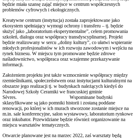
będzie miała szansę zająć miejsce w centrum współczesnych
problemów cyfrowych i ekologicznych.
Kreatywne centrum (instytucja) została zaprojektowane jako
ekosystem spełniający wymogi ochrony i transferu – tj. będzie
służyć jako „laboratorium eksperymentalne”, celem promowania
szkoleń, dialogu oraz współpracy transdyscyplinarnej. Projekt
będzie realizowany w sercu „doliny kultury”, co ułatwi wspieranie
młodych profesjonalistów w ich rozwoju zawodowym i wejściu na
rynek biznesu. W miejscu tym promowane będzie zdrowe
naśladownictwo, współpraca oraz wzajemne przekazywanie
informacji.
Założeniem projektu jest także wzmocnienie współpracy między
rzemieślnikami, społeczeństwem oraz instytucjami kulturalnymi na
obszarze jego realizacji tj. w budynkach należących kiedyś do
Narodowej Szkoły Ceramiki we francuskiej gminie
Sèvres. Wspominane budynki
sklasyfikowane są jako pomniki historii i zostaną poddane
renowacji, po której w ich murach stworzone zostanie miejsce na
m.in. sale konferencyjne, salon wystawowy, laboratorium rynkowe
oraz inkubator. Przewidziane będzie również organizowanie na
miejscu warsztatów tematycznych.
Otwarcie planowane jest na marzec 2022, zaś warsztaty będą