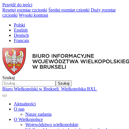
Przejdź do treści
Resetuj rozmiar czcionki
Średni rozmiar czionki
Duży rozmiar
czcionki
Wysoki kontrast
Polski
English
Deutsch
Français
Szukaj
Szukaj
Biuro Wielkopolski w Brukseli
Wielkopolska BXL
Aktualności
O nas
Nasze zadania
O Wielkopolsce
Województwo wielkopolskie