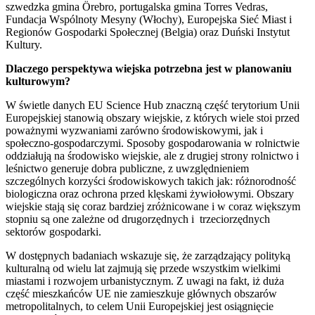
szwedzka gmina Örebro, portugalska gmina Torres Vedras,
Fundacja Wspólnoty Mesyny (Włochy), Europejska Sieć Miast i
Regionów Gospodarki Społecznej (Belgia) oraz Duński Instytut
Kultury.
Dlaczego perspektywa wiejska potrzebna jest w planowaniu
kulturowym?
W świetle danych EU Science Hub znaczną część terytorium Unii
Europejskiej stanowią obszary wiejskie, z których wiele stoi przed
poważnymi wyzwaniami zarówno środowiskowymi, jak i
społeczno-gospodarczymi. Sposoby gospodarowania w rolnictwie
oddziałują na środowisko wiejskie, ale z drugiej strony rolnictwo i
leśnictwo generuje dobra publiczne, z uwzględnieniem
szczególnych korzyści środowiskowych takich jak: różnorodność
biologiczna oraz ochrona przed klęskami żywiołowymi. Obszary
wiejskie stają się coraz bardziej zróżnicowane i w coraz większym
stopniu są one zależne od drugorzędnych i trzeciorzędnych
sektorów gospodarki.
W dostępnych badaniach wskazuje się, że zarządzający polityką
kulturalną od wielu lat zajmują się przede wszystkim wielkimi
miastami i rozwojem urbanistycznym. Z uwagi na fakt, iż duża
część mieszkańców UE nie zamieszkuje głównych obszarów
metropolitalnych, to celem Unii Europejskiej jest osiągnięcie