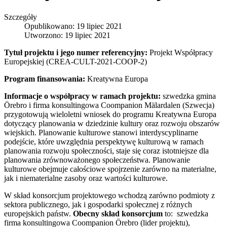
Szczegóły
Opublikowano: 19 lipiec 2021
Utworzono: 19 lipiec 2021
Tytuł projektu i jego numer referencyjny:
Projekt Współpracy
Europejskiej (CREA-CULT-2021-COOP-2)
Program finansowania:
Kreatywna Europa
Informacje o współpracy w ramach projektu:
szwedzka gmina
Örebro i firma konsultingowa Coompanion Mälardalen (Szwecja)
przygotowują wieloletni wniosek do programu Kreatywna Europa
dotyczący planowania w dziedzinie kultury oraz rozwoju obszarów
wiejskich. Planowanie kulturowe stanowi interdyscyplinarne
podejście, które uwzględnia perspektywę kulturową w ramach
planowania rozwoju społeczności, staje się coraz istotniejsze dla
planowania zrównoważonego społeczeństwa. Planowanie
kulturowe obejmuje całościowe spojrzenie zarówno na materialne,
jak i niematerialne zasoby oraz wartości kulturowe.
W skład konsorcjum projektowego wchodzą zarówno podmioty z
sektora publicznego, jak i gospodarki społecznej z różnych
europejskich państw.
Obecny skład konsorcjum
to: szwedzka
firma konsultingowa Coompanion Örebro (lider projektu),