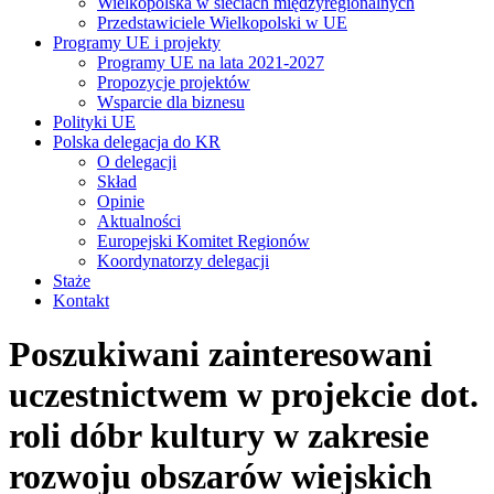
Wielkopolska w sieciach międzyregionalnych
Przedstawiciele Wielkopolski w UE
Programy UE i projekty
Programy UE na lata 2021-2027
Propozycje projektów
Wsparcie dla biznesu
Polityki UE
Polska delegacja do KR
O delegacji
Skład
Opinie
Aktualności
Europejski Komitet Regionów
Koordynatorzy delegacji
Staże
Kontakt
Poszukiwani zainteresowani
uczestnictwem w projekcie dot.
roli dóbr kultury w zakresie
rozwoju obszarów wiejskich