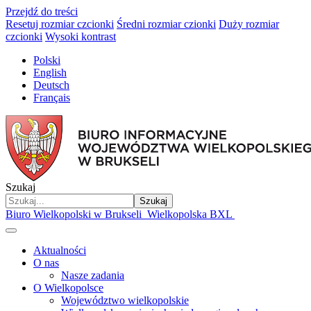
Przejdź do treści
Resetuj rozmiar czcionki
Średni rozmiar czionki
Duży rozmiar
czcionki
Wysoki kontrast
Polski
English
Deutsch
Français
Szukaj
Szukaj
Biuro Wielkopolski w Brukseli
Wielkopolska BXL
Aktualności
O nas
Nasze zadania
O Wielkopolsce
Województwo wielkopolskie