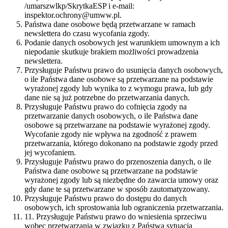
/umarszwlkp/SkrytkaESP i e-mail:
inspektor.ochrony@umww.pl.
Państwa dane osobowe będą przetwarzane w ramach
newslettera do czasu wycofania zgody.
Podanie danych osobowych jest warunkiem umownym a ich
niepodanie skutkuje brakiem możliwości prowadzenia
newslettera.
Przysługuje Państwu prawo do usunięcia danych osobowych,
o ile Państwa dane osobowe są przetwarzane na podstawie
wyrażonej zgody lub wynika to z wymogu prawa, lub gdy
dane nie są już potrzebne do przetwarzania danych.
Przysługuje Państwu prawo do cofnięcia zgody na
przetwarzanie danych osobowych, o ile Państwa dane
osobowe są przetwarzane na podstawie wyrażonej zgody.
Wycofanie zgody nie wpływa na zgodność z prawem
przetwarzania, którego dokonano na podstawie zgody przed
jej wycofaniem.
Przysługuje Państwu prawo do przenoszenia danych, o ile
Państwa dane osobowe są przetwarzane na podstawie
wyrażonej zgody lub są niezbędne do zawarcia umowy oraz
gdy dane te są przetwarzane w sposób zautomatyzowany.
Przysługuje Państwu prawo do dostępu do danych
osobowych, ich sprostowania lub ograniczenia przetwarzania.
11. Przysługuje Państwu prawo do wniesienia sprzeciwu
wobec przetwarzania w związku z Państwa sytuacją