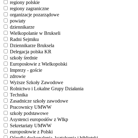
regiony polskie
regiony zagraniczne
organizacje pozarządowe
powiaty
dziennikarze
Wielkopolanie w Brukseli
Radni Sejmiku
Dziennikarze Bruksela
Delegacja polska KR
szkoły średnie
Europosłowie z Wielkopolski
Imprezy - goście
zdrowie
Wyższe Szkoły Zawodowe
Rolnictwo i Lokalne Grupy Działania
Technika
Zasadnicze szkoły zawodowe
Pracownicy UMWW
szkoły podstawowe
Asystenci europosłów z Wlkp
Sekretariaty UMWW
europosłowie z Polski
Ośrodki doskonalenia, kształcenia i biblioteki