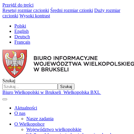
Przejdź do treści
Resetuj rozmiar czcionki
Średni rozmiar czionki
Duży rozmiar
czcionki
Wysoki kontrast
Polski
English
Deutsch
Français
Szukaj
Szukaj
Biuro Wielkopolski w Brukseli
Wielkopolska BXL
Aktualności
O nas
Nasze zadania
O Wielkopolsce
Województwo wielkopolskie