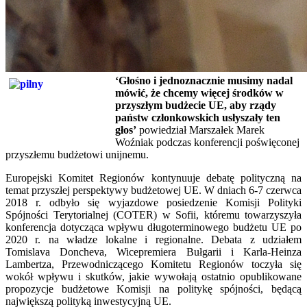
‘Głośno i jednoznacznie musimy nadal
mówić, że chcemy więcej środków w
przyszłym budżecie UE, aby rządy
państw członkowskich usłyszały ten
głos’
powiedział Marszałek Marek
Woźniak podczas konferencji poświęconej
przyszłemu budżetowi unijnemu.
Europejski Komitet Regionów kontynuuje debatę polityczną na
temat przyszłej perspektywy budżetowej UE. W dniach 6-7 czerwca
2018 r. odbyło się wyjazdowe posiedzenie Komisji Polityki
Spójności Terytorialnej (COTER) w Sofii, któremu towarzyszyła
konferencja dotycząca wpływu długoterminowego budżetu UE po
2020 r. na władze lokalne i regionalne. Debata z udziałem
Tomislava Doncheva, Wicepremiera Bułgarii i Karla-Heinza
Lambertza, Przewodniczącego Komitetu Regionów toczyła się
wokół wpływu i skutków, jakie wywołają ostatnio opublikowane
propozycje budżetowe Komisji na politykę spójności, będącą
największą polityką inwestycyjną UE.