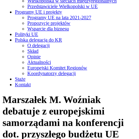
Wielkopolska w sieciach międzyregionalnych
Przedstawiciele Wielkopolski w UE
Programy UE i projekty
Programy UE na lata 2021-2027
Propozycje projektów
Wsparcie dla biznesu
Polityki UE
Polska delegacja do KR
O delegacji
Skład
Opinie
Aktualności
Europejski Komitet Regionów
Koordynatorzy delegacji
Staże
Kontakt
Marszałek M. Woźniak
debatuje z europejskimi
samorządami na konferencji
dot. przyszłego budżetu UE