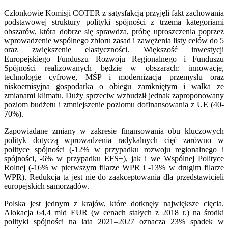
Członkowie Komisji COTER z satysfakcją przyjęli fakt zachowania
podstawowej struktury polityki spójności z trzema kategoriami
obszarów, która dobrze się sprawdza, próbę uproszczenia poprzez
wprowadzenie wspólnego zbioru zasad i zawężenia listy celów do 5
oraz zwiększenie elastyczności. Większość inwestycji
Europejskiego Funduszu Rozwoju Regionalnego i Funduszu
Spójności realizowanych będzie w obszarach: innowacje,
technologie cyfrowe, MŚP i modernizacja przemysłu oraz
niskoemisyjna gospodarka o obiegu zamkniętym i walka ze
zmianami klimatu. Duży sprzeciw wzbudził jednak zaproponowany
poziom budżetu i zmniejszenie poziomu dofinansowania z UE (40-
70%).
Zapowiadane zmiany w zakresie finansowania obu kluczowych
polityk dotyczą wprowadzenia radykalnych cięć zarówno w
polityce spójności (-12% w przypadku rozwoju regionalnego i
spójności, -6% w przypadku EFS+), jak i we Wspólnej Polityce
Rolnej (-16% w pierwszym filarze WPR i -13% w drugim filarze
WPR). Redukcja ta jest nie do zaakceptowania dla przedstawicieli
europejskich samorządów.
Polska jest jednym z krajów, które dotknęły największe cięcia.
Alokacja 64,4 mld EUR (w cenach stałych z 2018 r.) na środki
polityki spójności na lata 2021–2027 oznacza 23% spadek w