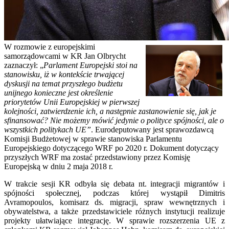
W rozmowie z europejskimi
samorządowcami w KR Jan Olbrycht
zaznaczył: „
Parlament Europejski stoi na
stanowisku, iż w kontekście trwającej
dyskusji na temat przyszłego budżetu
unijnego konieczne jest określenie
priorytetów Unii Europejskiej w pierwszej
kolejności, zatwierdzenie ich, a następnie zastanowienie się, jak je
sfinansować? Nie możemy mówić jedynie o polityce spójności, ale o
wszystkich politykach UE”
. Eurodeputowany jest sprawozdawcą
Komisji Budżetowej w sprawie stanowiska Parlamentu
Europejskiego dotyczącego WRF po 2020 r. Dokument dotyczący
przyszłych WRF ma zostać przedstawiony przez Komisję
Europejską w dniu 2 maja 2018 r.
W trakcie sesji KR odbyła się debata nt. integracji migrantów i
spójności społecznej, podczas której wystąpił Dimitris
Avramopoulos, komisarz ds. migracji, spraw wewnętrznych i
obywatelstwa, a także przedstawiciele różnych instytucji realizuje
projekty ułatwiające integrację.
W sprawie rozszerzenia UE z