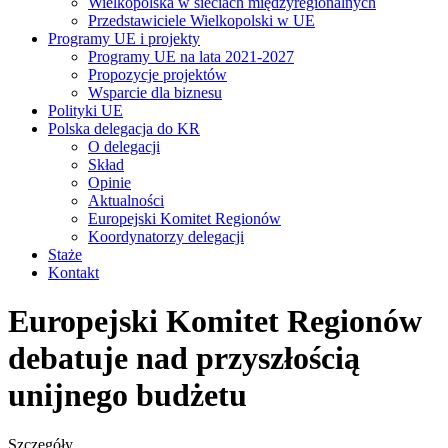
Wielkopolska w sieciach międzyregionalnych
Przedstawiciele Wielkopolski w UE
Programy UE i projekty
Programy UE na lata 2021-2027
Propozycje projektów
Wsparcie dla biznesu
Polityki UE
Polska delegacja do KR
O delegacji
Skład
Opinie
Aktualności
Europejski Komitet Regionów
Koordynatorzy delegacji
Staże
Kontakt
Europejski Komitet Regionów
debatuje nad przyszłością
unijnego budżetu
Szczegóły