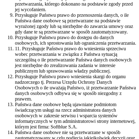
przetwarzania, którego dokonano na podstawie zgody przed
jej wycofaniem.
Przysługuje Państwu prawo do przenoszenia danych, o ile
Państwa dane osobowe są przetwarzane na podstawie
wyrażonej zgody lub są niezbędne do zawarcia umowy oraz
gdy dane te są przetwarzane w sposób zautomatyzowany.
Przysługuje Państwu prawo do dostępu do danych
osobowych, ich sprostowania lub ograniczenia przetwarzania.
11. Przysługuje Państwu prawo do wniesienia sprzeciwu
wobec przetwarzania w związku z Państwa sytuacją
szczególną o ile przetwarzanie Państwa danych osobowych
jest niezbędne do zrealizowania zadania w interesie
publicznym lub sprawowania władzy publicznej.
Przysługuje Państwu prawo wniesienia skargi do organu
nadzorczego tj. Prezesa Urzędu Ochrony Danych
Osobowych o ile uważają Państwo, iż przetwarzanie Państwa
danych osobowych odbywa się w sposób niezgodny z
prawem.
Państwa dane osobowe będą ujawniane podmiotom
świadczącym usługi na rzecz administratora danych
osobowych w zakresie serwisu i wsparcia systemów
informatycznych w tym administratorowi strony internetowej,
którym jest firma: Softblue S.A.
Państwa dane osobowe nie są przetwarzane w sposób
zautomatyzowany w celu podjęcia jakiejkolwiek decyzji oraz