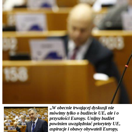
„
W obecnie trwającej dyskusji nie
mówimy tylko o budżecie UE, ale i o
przyszłości Europy. Unijny budżet
powinien uwzględniać priorytety UE,
aspiracje i obawy obywateli Europy,