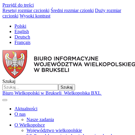
Przejdź do treści
Resetuj rozmiar czcionki
Średni rozmiar czionki
Duży rozmiar
czcionki
Wysoki kontrast
Polski
English
Deutsch
Français
Szukaj
Szukaj
Biuro Wielkopolski w Brukseli
Wielkopolska BXL
Aktualności
O nas
Nasze zadania
O Wielkopolsce
Województwo wielkopolskie