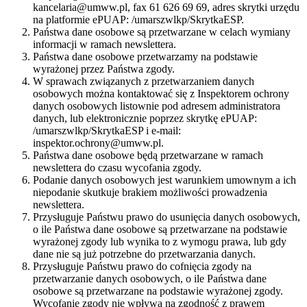
kancelaria@umww.pl, fax 61 626 69 69, adres skrytki urzędu
na platformie ePUAP: /umarszwlkp/SkrytkaESP.
Państwa dane osobowe są przetwarzane w celach wymiany
informacji w ramach newslettera.
Państwa dane osobowe przetwarzamy na podstawie
wyrażonej przez Państwa zgody.
W sprawach związanych z przetwarzaniem danych
osobowych można kontaktować się z Inspektorem ochrony
danych osobowych listownie pod adresem administratora
danych, lub elektronicznie poprzez skrytkę ePUAP:
/umarszwlkp/SkrytkaESP i e-mail:
inspektor.ochrony@umww.pl.
Państwa dane osobowe będą przetwarzane w ramach
newslettera do czasu wycofania zgody.
Podanie danych osobowych jest warunkiem umownym a ich
niepodanie skutkuje brakiem możliwości prowadzenia
newslettera.
Przysługuje Państwu prawo do usunięcia danych osobowych,
o ile Państwa dane osobowe są przetwarzane na podstawie
wyrażonej zgody lub wynika to z wymogu prawa, lub gdy
dane nie są już potrzebne do przetwarzania danych.
Przysługuje Państwu prawo do cofnięcia zgody na
przetwarzanie danych osobowych, o ile Państwa dane
osobowe są przetwarzane na podstawie wyrażonej zgody.
Wycofanie zgody nie wpływa na zgodność z prawem