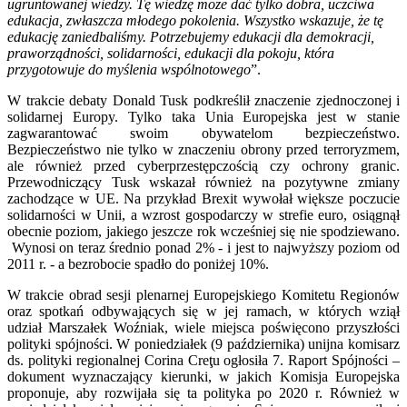
ugruntowanej wiedzy. Tę wiedzę może dać tylko dobra, uczciwa
edukacja, zwłaszcza młodego pokolenia. Wszystko wskazuje, że tę
edukację zaniedbaliśmy. Potrzebujemy edukacji dla demokracji,
praworządności, solidarności, edukacji dla pokoju, która
przygotowuje do myślenia wspólnotowego
”.
W trakcie debaty Donald Tusk podkreślił znaczenie zjednoczonej i
solidarnej Europy. Tylko taka Unia Europejska jest w stanie
zagwarantować swoim obywatelom bezpieczeństwo.
Bezpieczeństwo nie tylko w znaczeniu obrony przed terroryzmem,
ale również przed cyberprzestępczością czy ochrony granic.
Przewodniczący Tusk wskazał również na pozytywne zmiany
zachodzące w UE. Na przykład Brexit wywołał większe poczucie
solidarności w Unii, a wzrost gospodarczy w strefie euro, osiągnął
obecnie poziom, jakiego jeszcze rok wcześniej się nie spodziewano.
Wynosi on teraz średnio ponad 2% - i jest to najwyższy poziom od
2011 r. - a bezrobocie spadło do poniżej 10%.
W trakcie obrad sesji plenarnej Europejskiego Komitetu Regionów
oraz spotkań odbywających się w jej ramach, w których wziął
udział Marszałek Woźniak, wiele miejsca poświęcono przyszłości
polityki spójności. W poniedziałek (9 października) unijna komisarz
ds. polityki regionalnej Corina Creţu ogłosiła 7. Raport Spójności –
dokument wyznaczający kierunki, w jakich Komisja Europejska
proponuje, aby rozwijała się ta polityka po 2020 r. Również w