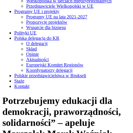
Wielkopolska w sieciach międzyregionalnych
Przedstawiciele Wielkopolski w UE
Programy UE i projekty
Programy UE na lata 2021-2027
Propozycje projektów
Wsparcie dla biznesu
Polityki UE
Polska delegacja do KR
O delegacji
Skład
Opinie
Aktualności
Europejski Komitet Regionów
Koordynatorzy delegacji
Polskie przedstawicielstwa w Brukseli
Staże
Kontakt
Potrzebujemy edukacji dla
demokracji, praworządności,
solidarności” – apeluje