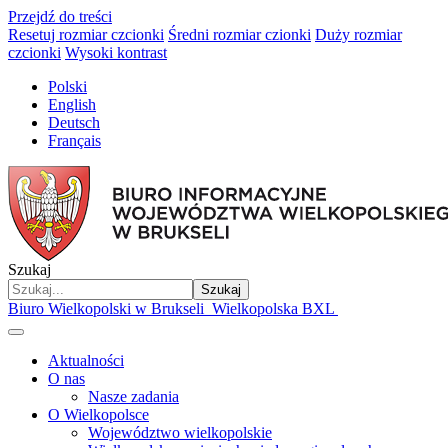
Przejdź do treści
Resetuj rozmiar czcionki
Średni rozmiar czionki
Duży rozmiar
czcionki
Wysoki kontrast
Polski
English
Deutsch
Français
Szukaj
Szukaj
Biuro Wielkopolski w Brukseli
Wielkopolska BXL
Aktualności
O nas
Nasze zadania
O Wielkopolsce
Województwo wielkopolskie