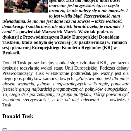
spełniło. Dziś dla młodych ludzi nasze
marzenie jest oczywistością, co często
oznacza, że nie należy się o nie martwić. I
to jest wielki błąd. Rzeczywistość nam
uświadamia, że nic nie jest dane raz na zawsze – także wolność,
demokracja i solidarność, ale aby ich bronić trzeba je rozumieć i
cenić”
–
powiedział Marszałek Marek Woźniak podczas
dyskusji z Przewodniczącym Rady Europejskiej Donaldem
Tuskiem, która odbyła się wczoraj (10 października) w ramach
sesji plenarnej Europejskiego Komitetu Regionów (KR) w
Brukseli.
Donald Tusk po raz kolejny spotkał się z członkami KR, tym razem
dyskusja toczyła się wokół stanu Unii Europejskiej. Podczas debaty
Przewodniczący Tusk wielokrotnie podkreślał, jak ważny jest dla
niego głos polityków samorządowych. „
Państwa głos jest dla mnie
głosem wsparcia, jednym z najważniejszych w Europie, ponieważ
jesteście grupą najbardziej pragmatycznych polityków europejskich.
To, czego dziś potrzebujemy, to grupa polityków, którzy powinni być
świadomi rzeczywistości, a nie od niej oderwani”
– powiedział
Tusk.
Donald Tusk