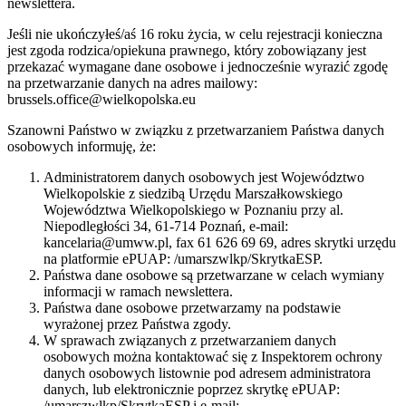
newslettera.
Jeśli nie ukończyłeś/aś 16 roku życia, w celu rejestracji konieczna
jest zgoda rodzica/opiekuna prawnego, który zobowiązany jest
przekazać wymagane dane osobowe i jednocześnie wyrazić zgodę
na przetwarzanie danych na adres mailowy:
brussels.office@wielkopolska.eu
Szanowni Państwo w związku z przetwarzaniem Państwa danych
osobowych informuję, że:
Administratorem danych osobowych jest Województwo
Wielkopolskie z siedzibą Urzędu Marszałkowskiego
Województwa Wielkopolskiego w Poznaniu przy al.
Niepodległości 34, 61-714 Poznań, e-mail:
kancelaria@umww.pl, fax 61 626 69 69, adres skrytki urzędu
na platformie ePUAP: /umarszwlkp/SkrytkaESP.
Państwa dane osobowe są przetwarzane w celach wymiany
informacji w ramach newslettera.
Państwa dane osobowe przetwarzamy na podstawie
wyrażonej przez Państwa zgody.
W sprawach związanych z przetwarzaniem danych
osobowych można kontaktować się z Inspektorem ochrony
danych osobowych listownie pod adresem administratora
danych, lub elektronicznie poprzez skrytkę ePUAP:
/umarszwlkp/SkrytkaESP i e-mail: