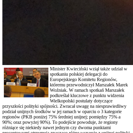
Minister Kwieciński wziął także udział w
spotkaniu polskiej delegacji do
Europejskiego Komitetu Regionów,
któremu przewodniczył Marszałek Marek
Woźniak. W ramach spotkań Marszałek
podkreślał kluczowe z punktu widzenia
Wielkopolski postulaty dotyczące
przyszłości polityki spójności. Zwracał uwagę na niesprawiedliwy
podział unijnych środków w jej ramach w oparciu o 3 kategorie
regionów (PKB poniżej 75% średniej unijnej; pomiędzy 75% a
90%; oraz powyżej 90%). To podejście powoduje, że regiony
różniące się niekiedy nawet jednym czy dwoma punktami
procentowymi otrzymują znacząco różne wsparcie z unijnej polityki