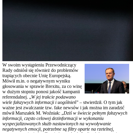
W swoim wystąpieniu Przewodniczący
Rady odniósł się również do problemów
trapiących obecnie Unię Europejską.
Mówił m.in. o negatywnym wyniku
głosowania w sprawie Brexitu, za co winę
w dużym stopniu ponosi jakość kampanii
referendalnej. „
W jej trakcie podawano
wiele fałszywych informacji i uogólnień
” – stwierdził. O tym jak
ważne jest zwalczanie tzw. fake newsów i jak można im zaradzić
mówił Marszałek M. Woźniak: „
Dziś w świecie pełnym fałszywych
informacji, często celowej dezinformacji w wykonaniu
wyspecjalizowanych służb nastawionych na wywoływanie
negatywnych emocji, potrzebne są filtry oparte na rzetelnej,