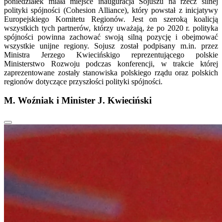
poniedziałek miała miejsce inauguracja Sojuszu na rzecz silnej
polityki spójności (Cohesion Alliance), który powstał z inicjatywy
Europejskiego Komitetu Regionów. Jest on szeroką koalicją
wszystkich tych partnerów, którzy uważają, że po 2020 r. polityka
spójności powinna zachować swoją silną pozycję i obejmować
wszystkie unijne regiony. Sojusz został podpisany m.in. przez
Ministra Jerzego Kwiecińskigo reprezentującego polskie
Ministerstwo Rozwoju podczas konferencji, w trakcie której
zaprezentowane zostały stanowiska polskiego rządu oraz polskich
regionów dotyczące przyszłości polityki spójności.
M. Woźniak i Minister J. Kwieciński