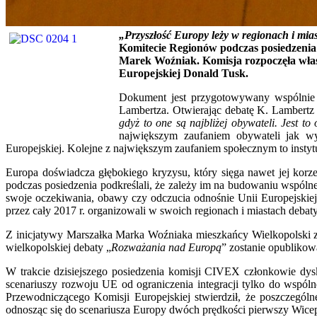
„Przyszłość Europy leży w regionach i mia
Komitecie Regionów podczas posiedzenia 
Marek Woźniak. Komisja rozpoczęła właś
Europejskiej Donald Tusk.
Dokument jest przygotowywany wspólnie
Lambertza. Otwierając debatę K. Lambertz
gdyż to one są najbliżej obywateli. Jest t
największym zaufaniem obywateli jak wyn
Europejskiej. Kolejne z największym zaufaniem społecznym to instyt
Europa doświadcza głębokiego kryzysu, który sięga nawet jej kor
podczas posiedzenia podkreślali, że zależy im na budowaniu wspólne
swoje oczekiwania, obawy czy odczucia odnośnie Unii Europejskiej
przez cały 2017 r. organizowali w swoich regionach i miastach debat
Z inicjatywy Marszałka Marka Woźniaka mieszkańcy Wielkopolski zo
wielkopolskiej debaty „
Rozważania nad Europą
” zostanie opublikow
W trakcie dzisiejszego posiedzenia komisji CIVEX członkowie dy
scenariuszy rozwoju UE od ograniczenia integracji tylko do wspó
Przewodniczącego Komisji Europejskiej stwierdził, że poszczególn
odnosząc się do scenariusza Europy dwóch prędkości pierwszy Wice