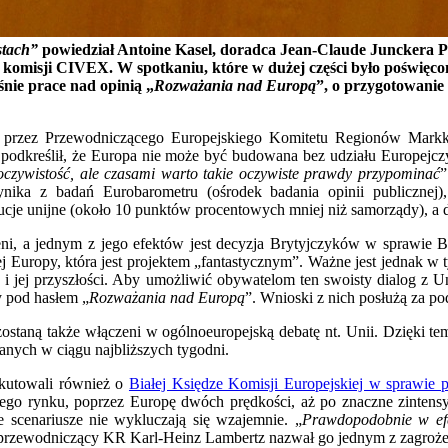
stach”
powiedział Antoine Kasel, doradca Jean-Claude Junckera P
komisji CIVEX. W spotkaniu, które w dużej części było poświęcone
nie prace nad opinią „
Rozważania nad Europą
”, o przygotowani
 przez Przewodniczącego Europejskiego Komitetu Regionów Markk
 podkreślił, że Europa nie może być budowana bez udziału Europejcz
o oczywistość, ale czasami warto takie oczywiste prawdy przypominać
”
ika z badań Eurobarometru (ośrodek badania opinii publicznej), 
ucje unijne (około 10 punktów procentowych mniej niż samorządy), a 
zeni, a jednym z jego efektów jest decyzja Brytyjczyków w sprawie 
j Europy, która jest projektem „fantastycznym”. Ważne jest jednak w
 i jej przyszłości. Aby umożliwić obywatelom ten swoisty dialog z
y pod hasłem „
Rozważania nad Europą
”. Wnioski z nich posłużą za p
staną także włączeni w ogólnoeuropejską debatę nt. Unii. Dzięki te
anych w ciągu najbliższych tygodni.
skutowali również o
Białej Księdze Komisji Europejskiej w sprawie p
lnego rynku, poprzez Europę dwóch prędkości, aż po znaczne zintens
e scenariusze nie wykluczają się wzajemnie. „
Prawdopodobnie w efek
przewodniczący KR Karl-Heinz Lambertz nazwał go jednym z zagrożeń