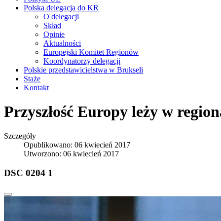
Polska delegacja do KR
O delegacji
Skład
Opinie
Aktualności
Europejski Komitet Regionów
Koordynatorzy delegacji
Polskie przedstawicielstwa w Brukseli
Staże
Kontakt
Przyszłość Europy leży w regio
Szczegóły
Opublikowano: 06 kwiecień 2017
Utworzono: 06 kwiecień 2017
DSC 0204 1