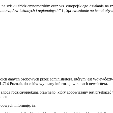
cji na szlaku śródziemnomorskim oraz ws. europejskiego działania n
samorządów lokalnych i regionalnych”
i
„Sprawozdanie na temat obywa
 moich danych osobowych przez administratora, którym jest Wojewódz
1-714 Poznań, do celów wymiany informacji w ramach newslettera.
 jest zgoda rodzica/opiekuna prawnego, który zobowiązany jest przeka
ka.eu
bowych informuję, że: