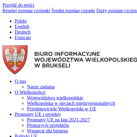
Przejdź do treści
Resetuj rozmiar czcionki
Średni rozmiar czionki
Duży rozmiar czcion
Polski
English
Deutsch
Français
O nas
Nasze zadania
O Wielkopolsce
Województwo wielkopolskie
Wielkopolska w sieciach międzyregionalnych
Przedstawiciele Wielkopolski w UE
Programy UE i projekty
Programy UE na lata 2021-2027
Propozycje projektów
Wsparcie dla biznesu
Polityki UE