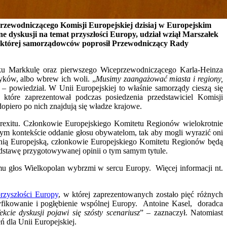
rzewodniczącego Komisji Europejskiej dzisiaj w Europejskim
 dyskusji na temat przyszłości Europy, udział wziął Marszałek
e której samorządowców poprosił Przewodniczący Rady
u Markkulę oraz pierwszego Wiceprzewodniczącego Karla-Heinza
yków, albo wbrew ich woli. „
Musimy zaangażować miasta i regiony,
 – powiedział. W Unii Europejskiej to właśnie samorządy cieszą się
które zaprezentował podczas posiedzenia przedstawiciel Komisji
dopiero po nich znajdują się władze krajowe.
Brexitu. Członkowie Europejskiego Komitetu Regionów wielokrotnie
 tym kontekście oddanie głosu obywatelom, tak aby mogli wyrazić oni
 Unią Europejską, członkowie Europejskiego Komitetu Regionów będą
odstawę przygotowywanej opinii o tym samym tytule.
mu głos Wielkopolan wybrzmi w sercu Europy. Więcej informacji nt.
rzyszłości Europy
, w której zaprezentowanych zostało pięć różnych
yfikowanie i pogłębienie wspólnej Europy. Antoine Kasel, doradca
cie dyskusji pojawi się szósty scenariusz
” – zaznaczył.
Natomiast
 dla Unii Europejskiej.