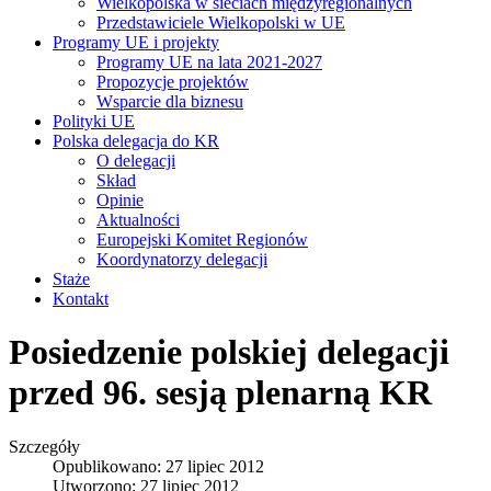
Wielkopolska w sieciach międzyregionalnych
Przedstawiciele Wielkopolski w UE
Programy UE i projekty
Programy UE na lata 2021-2027
Propozycje projektów
Wsparcie dla biznesu
Polityki UE
Polska delegacja do KR
O delegacji
Skład
Opinie
Aktualności
Europejski Komitet Regionów
Koordynatorzy delegacji
Staże
Kontakt
Posiedzenie polskiej delegacji
przed 96. sesją plenarną KR
Szczegóły
Opublikowano: 27 lipiec 2012
Utworzono: 27 lipiec 2012