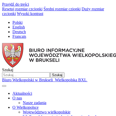
Przejdź do treści
Resetuj rozmiar czcionki
Średni rozmiar czionki
Duży rozmiar
czcionki
Wysoki kontrast
Polski
English
Deutsch
Français
Szukaj
Szukaj
Biuro Wielkopolski w Brukseli
Wielkopolska BXL
Aktualności
O nas
Nasze zadania
O Wielkopolsce
Województwo wielkopolskie