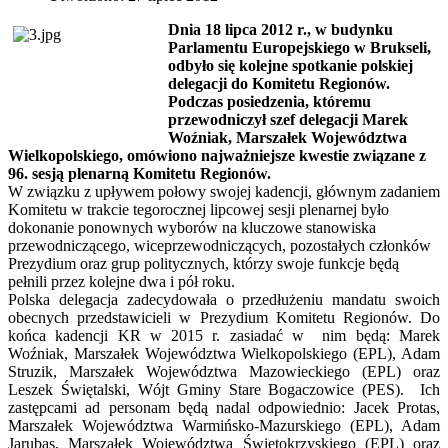
Dnia 18 lipca 2012 r., w budynku
Parlamentu Europejskiego w Brukseli,
odbyło się kolejne spotkanie polskiej
delegacji do Komitetu Regionów.
Podczas posiedzenia, któremu
przewodniczył szef delegacji Marek
Woźniak, Marszałek Województwa
Wielkopolskiego, omówiono najważniejsze kwestie związane z
96. sesją plenarną Komitetu Regionów.
W związku z upływem połowy swojej kadencji, głównym zadaniem
Komitetu w trakcie tegorocznej lipcowej sesji plenarnej było
dokonanie ponownych wyborów na kluczowe stanowiska
przewodniczącego, wiceprzewodniczących, pozostałych członków
Prezydium oraz grup politycznych, którzy swoje funkcje będą
pełnili przez kolejne dwa i pół roku.
Polska delegacja zadecydowała o przedłużeniu mandatu swoich
obecnych przedstawicieli w Prezydium Komitetu Regionów. Do
końca kadencji KR w 2015 r. zasiadać w nim będą: Marek
Woźniak, Marszałek Województwa Wielkopolskiego (EPL), Adam
Struzik, Marszałek Województwa Mazowieckiego (EPL) oraz
Leszek Świętalski, Wójt Gminy Stare Bogaczowice (PES). Ich
zastępcami ad personam będą nadal odpowiednio: Jacek Protas,
Marszałek Województwa Warmińsko-Mazurskiego (EPL), Adam
Jarubas, Marszałek Województwa Świętokrzyskiego (EPL) oraz