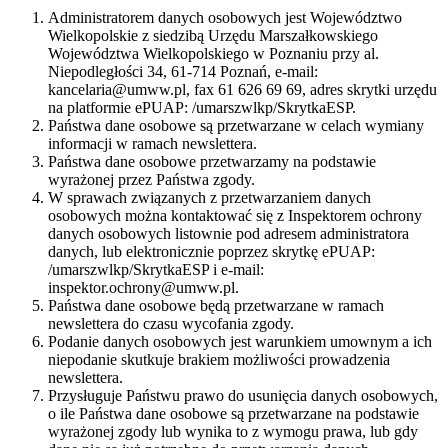
Administratorem danych osobowych jest Województwo
Wielkopolskie z siedzibą Urzędu Marszałkowskiego
Województwa Wielkopolskiego w Poznaniu przy al.
Niepodległości 34, 61-714 Poznań, e-mail:
kancelaria@umww.pl, fax 61 626 69 69, adres skrytki urzędu
na platformie ePUAP: /umarszwlkp/SkrytkaESP.
Państwa dane osobowe są przetwarzane w celach wymiany
informacji w ramach newslettera.
Państwa dane osobowe przetwarzamy na podstawie
wyrażonej przez Państwa zgody.
W sprawach związanych z przetwarzaniem danych
osobowych można kontaktować się z Inspektorem ochrony
danych osobowych listownie pod adresem administratora
danych, lub elektronicznie poprzez skrytkę ePUAP:
/umarszwlkp/SkrytkaESP i e-mail:
inspektor.ochrony@umww.pl.
Państwa dane osobowe będą przetwarzane w ramach
newslettera do czasu wycofania zgody.
Podanie danych osobowych jest warunkiem umownym a ich
niepodanie skutkuje brakiem możliwości prowadzenia
newslettera.
Przysługuje Państwu prawo do usunięcia danych osobowych,
o ile Państwa dane osobowe są przetwarzane na podstawie
wyrażonej zgody lub wynika to z wymogu prawa, lub gdy