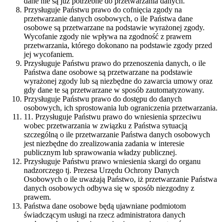
dane nie są już potrzebne do przetwarzania danych.
Przysługuje Państwu prawo do cofnięcia zgody na
przetwarzanie danych osobowych, o ile Państwa dane
osobowe są przetwarzane na podstawie wyrażonej zgody.
Wycofanie zgody nie wpływa na zgodność z prawem
przetwarzania, którego dokonano na podstawie zgody przed
jej wycofaniem.
Przysługuje Państwu prawo do przenoszenia danych, o ile
Państwa dane osobowe są przetwarzane na podstawie
wyrażonej zgody lub są niezbędne do zawarcia umowy oraz
gdy dane te są przetwarzane w sposób zautomatyzowany.
Przysługuje Państwu prawo do dostępu do danych
osobowych, ich sprostowania lub ograniczenia przetwarzania.
11. Przysługuje Państwu prawo do wniesienia sprzeciwu
wobec przetwarzania w związku z Państwa sytuacją
szczególną o ile przetwarzanie Państwa danych osobowych
jest niezbędne do zrealizowania zadania w interesie
publicznym lub sprawowania władzy publicznej.
Przysługuje Państwu prawo wniesienia skargi do organu
nadzorczego tj. Prezesa Urzędu Ochrony Danych
Osobowych o ile uważają Państwo, iż przetwarzanie Państwa
danych osobowych odbywa się w sposób niezgodny z
prawem.
Państwa dane osobowe będą ujawniane podmiotom
świadczącym usługi na rzecz administratora danych