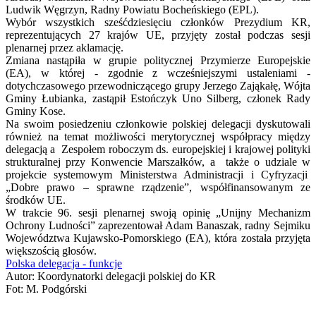
Ludwik Węgrzyn, Radny Powiatu Bocheńskiego (EPL).
Wybór wszystkich sześćdziesięciu członków Prezydium KR,
reprezentujących 27 krajów UE, przyjęty został podczas sesji
plenarnej przez aklamację.
Zmiana nastąpiła w grupie politycznej Przymierze Europejskie
(EA), w której - zgodnie z wcześniejszymi ustaleniami -
dotychczasowego przewodniczącego grupy Jerzego Zająkałę, Wójta
Gminy Łubianka, zastąpił Estończyk Uno Silberg, członek Rady
Gminy Kose.
Na swoim posiedzeniu członkowie polskiej delegacji dyskutowali
również na temat możliwości merytorycznej współpracy między
delegacją a Zespołem roboczym ds. europejskiej i krajowej polityki
strukturalnej przy Konwencie Marszałków, a także o udziale w
projekcie systemowym Ministerstwa Administracji i Cyfryzacji
„Dobre prawo – sprawne rządzenie”, współfinansowanym ze
środków UE.
W trakcie 96. sesji plenarnej swoją opinię „Unijny Mechanizm
Ochrony Ludności” zaprezentował Adam Banaszak, radny Sejmiku
Województwa Kujawsko-Pomorskiego (EA), która została przyjęta
większością głosów.
Polska delegacja - funkcje
Autor: Koordynatorki delegacji polskiej do KR
Fot: M. Podgórski