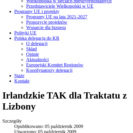
Wielkopolska w sieciach międzyregionalnych
Przedstawiciele Wielkopolski w UE
Programy UE i projekty
Programy UE na lata 2021-2027
Propozycje projektów
Wsparcie dla biznesu
Polityki UE
Polska delegacja do KR
O delegacji
Skład
Opinie
Aktualności
Europejski Komitet Regionów
Koordynatorzy delegacji
Staże
Kontakt
Irlandzkie TAK dla Traktatu z
Lizbony
Szczegóły
Opublikowano: 05 październik 2009
Utworzono: 05 październik 2009