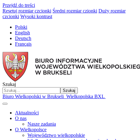
Przejdź do treści
Resetuj rozmiar czcionki
Średni rozmiar czionki
Duży rozmiar
czcionki
Wysoki kontrast
Polski
English
Deutsch
Français
Szukaj
Szukaj
Biuro Wielkopolski w Brukseli
Wielkopolska BXL
Aktualności
O nas
Nasze zadania
O Wielkopolsce
Województwo wielkopolskie