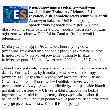
Niespodziewanie wysokim zwycięstwem
zwolenników Traktatu z Lizbony - 2:1 -
zakończyło się ponowne referendum w Irlandii.
Za nowym traktatem Unii Europejskiej
opowiedziało się bowiem w piątek 67,1 proc.
głosujących, przeciw było 32,9 proc. – podały media elektroniczne
ogłoszone w sobotę w Dublińskim Zamku oficjalne wyniki
referendum.
Media przypominają także, że w zeszłorocznym głosowaniu
przeciwko Traktatowi było ponad 53 proc., a za - prawie 47 proc.
Irlandczyków. W piątkowej powtórce wyższa była także
frekwencja: ponad 58 proc. (w czerwcu 2008 roku - 52,7 proc.).
„Irlandczycy pokazali, że wiążą swą przyszłość i przyszłość swoich
dzieci z Europą. Chcą, by Irlandia pozostała w sercu Europy” –
przytacza za PAP gazeta.pl wypowiedź premiera Irlandii Briana
Cowena z konferencji prasowej w Dublinie. Cowen wyraził
przekonanie, że "zwycięstwo umożliwiły gwarancje", jakie Irlandia
uzyskała od partnerów w UE (że Traktat z Lizbony nie będzie
ingerował w irlandzkie kompetencje dotyczące zakazu aborcji,
neutralności kraju i polityki podatkowej, a ponadto Irlandia nie straci
swojego przedstawiciela w Komisji Europejskiej).