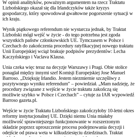
W opinii analityków, poważnym argumentem na rzecz Traktatu
Lizbońskiego okazał się dla Irlandczyków także kryzys
gospodarczy, który spowodował gwałtowne pogorszenie sytuacji w
ich kraju.
Wynik piątkowego referendum nie wystarcza jednak, by Traktat
Lizboński mógł wejść w życie - do tego potrzebna jest zgoda
wszystkich państw członkowskich UE. Tymczasem w Polsce i
Czechach do zakończenia procedury ratyfikacyjnej nowego traktatu
Unii Europejskiej wciąż brakuje podpisów prezydentów: Lecha
Kaczyńskiego i Vaclava Klausa.
Unia czeka więc teraz na decyzje Warszawy i Pragi. Obie stolice
ponaglał między innymi szef Komisji Europejskiej Jose Manuel
Barroso. „Dziękuję Irlandio. Jestem niezmiernie szczęśliwy z
pozytywnego wyniku referendum" – powiedział. „Mam nadzieję, że
procedury związane z wejście w życie traktatu zakończą się
możliwie szybko w Polsce i Czechach” – cytuje za IAR wypowiedź
Barroso gazeta.pl.
Wejście w życie Traktatu Lizbońskiego zakończyłoby 10-letni okres
reformy instytucjonalnej UE. Dzięki niemu Unia miałaby
możliwość sprawniejszego funkcjonowanie w rozszerzonym
składzie poprzez uproszczenie procesu podejmowania decyzji i
odejście od prawa weta w kilkudziesięciu dziedzinach. Traktat