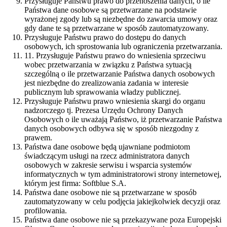
Przysługuje Państwu prawo do przenoszenia danych, o ile
Państwa dane osobowe są przetwarzane na podstawie
wyrażonej zgody lub są niezbędne do zawarcia umowy oraz
gdy dane te są przetwarzane w sposób zautomatyzowany.
Przysługuje Państwu prawo do dostępu do danych
osobowych, ich sprostowania lub ograniczenia przetwarzania.
11. Przysługuje Państwu prawo do wniesienia sprzeciwu
wobec przetwarzania w związku z Państwa sytuacją
szczególną o ile przetwarzanie Państwa danych osobowych
jest niezbędne do zrealizowania zadania w interesie
publicznym lub sprawowania władzy publicznej.
Przysługuje Państwu prawo wniesienia skargi do organu
nadzorczego tj. Prezesa Urzędu Ochrony Danych
Osobowych o ile uważają Państwo, iż przetwarzanie Państwa
danych osobowych odbywa się w sposób niezgodny z
prawem.
Państwa dane osobowe będą ujawniane podmiotom
świadczącym usługi na rzecz administratora danych
osobowych w zakresie serwisu i wsparcia systemów
informatycznych w tym administratorowi strony internetowej,
którym jest firma: Softblue S.A.
Państwa dane osobowe nie są przetwarzane w sposób
zautomatyzowany w celu podjęcia jakiejkolwiek decyzji oraz
profilowania.
Państwa dane osobowe nie są przekazywane poza Europejski