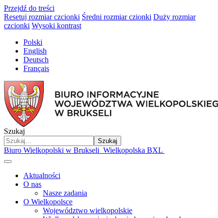
Przejdź do treści
Resetuj rozmiar czcionki
Średni rozmiar czionki
Duży rozmiar
czcionki
Wysoki kontrast
Polski
English
Deutsch
Français
Szukaj
Szukaj
Biuro Wielkopolski w Brukseli
Wielkopolska BXL
Aktualności
O nas
Nasze zadania
O Wielkopolsce
Województwo wielkopolskie