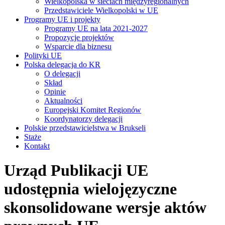
Wielkopolska w sieciach międzyregionalnych
Przedstawiciele Wielkopolski w UE
Programy UE i projekty
Programy UE na lata 2021-2027
Propozycje projektów
Wsparcie dla biznesu
Polityki UE
Polska delegacja do KR
O delegacji
Skład
Opinie
Aktualności
Europejski Komitet Regionów
Koordynatorzy delegacji
Polskie przedstawicielstwa w Brukseli
Staże
Kontakt
Urząd Publikacji UE
udostępnia wielojęzyczne
skonsolidowane wersje aktów