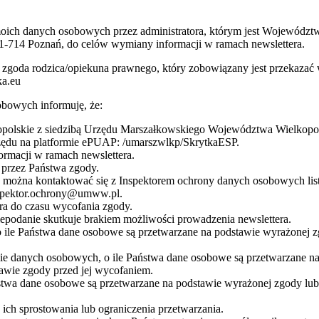
 moich danych osobowych przez administratora, którym jest Wojewódz
1-714 Poznań, do celów wymiany informacji w ramach newslettera.
 jest zgoda rodzica/opiekuna prawnego, który zobowiązany jest przeka
ka.eu
bowych informuję, że:
olskie z siedzibą Urzędu Marszałkowskiego Województwa Wielkopolsk
rzędu na platformie ePUAP: /umarszwlkp/SkrytkaESP.
rmacji w ramach newslettera.
przez Państwa zgody.
żna kontaktować się z Inspektorem ochrony danych osobowych listow
nspektor.ochrony@umww.pl.
a do czasu wycofania zgody.
podanie skutkuje brakiem możliwości prowadzenia newslettera.
 ile Państwa dane osobowe są przetwarzane na podstawie wyrażonej z
nie danych osobowych, o ile Państwa dane osobowe są przetwarzane 
awie zgody przed jej wycofaniem.
stwa dane osobowe są przetwarzane na podstawie wyrażonej zgody lub
ch sprostowania lub ograniczenia przetwarzania.