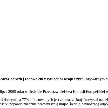
coraz bardziej zadowoleni z sytuacji w kraju i życiu prywatnym o
ca 2008 roku w siedzibie Przedstawicielstwa Komisji Europejskiej w
ś dobrym”, a 77% ankietowanych jest zdania, że kraj skorzystał na c
etki poparcia znacznie przewyższają unijną średnią, wynoszącą odp