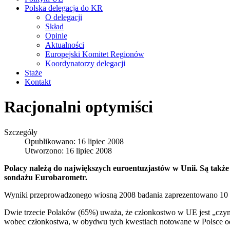
Polska delegacja do KR
O delegacji
Skład
Opinie
Aktualności
Europejski Komitet Regionów
Koordynatorzy delegacji
Staże
Kontakt
Racjonalni optymiści
Szczegóły
Opublikowano: 16 lipiec 2008
Utworzono: 16 lipiec 2008
Polacy należą do największych euroentuzjastów w Unii. Są także 
sondażu Eurobarometr.
Wyniki przeprowadzonego wiosną 2008 badania zaprezentowano 10 lip
Dwie trzecie Polaków (65%) uważa, że członkostwo w UE jest „czym
wobec członkostwa, w obydwu tych kwestiach notowane w Polsce ods