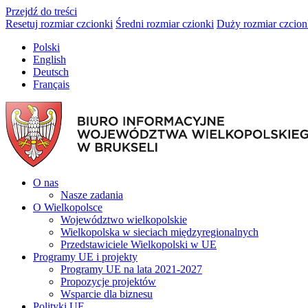
Przejdź do treści
Resetuj rozmiar czcionki
Średni rozmiar czionki
Duży rozmiar czcion
Polski
English
Deutsch
Français
O nas
Nasze zadania
O Wielkopolsce
Województwo wielkopolskie
Wielkopolska w sieciach międzyregionalnych
Przedstawiciele Wielkopolski w UE
Programy UE i projekty
Programy UE na lata 2021-2027
Propozycje projektów
Wsparcie dla biznesu
Polityki UE