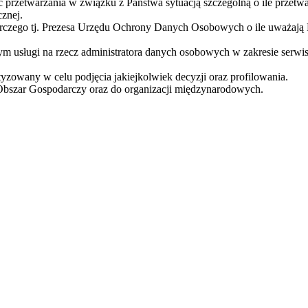
 przetwarzania w związku z Państwa sytuacją szczególną o ile przetw
znej.
orczego tj. Prezesa Urzędu Ochrony Danych Osobowych o ile uważają
usługi na rzecz administratora danych osobowych w zakresie serwis
zowany w celu podjęcia jakiejkolwiek decyzji oraz profilowania.
Obszar Gospodarczy oraz do organizacji międzynarodowych.