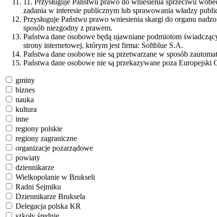
11. Przysługuje Państwu prawo do wniesienia sprzeciwu wobec
zadania w interesie publicznym lub sprawowania władzy public
Przysługuje Państwu prawo wniesienia skargi do organu nadz
sposób niezgodny z prawem.
Państwa dane osobowe będą ujawniane podmiotom świadczącym 
strony internetowej, którym jest firma: Softblue S.A.
Państwa dane osobowe nie są przetwarzane w sposób zautomaty
Państwa dane osobowe nie są przekazywane poza Europejski 
gminy
biznes
nauka
kultura
inne
regiony polskie
regiony zagraniczne
organizacje pozarządowe
powiaty
dziennikarze
Wielkopolanie w Brukseli
Radni Sejmiku
Dziennikarze Bruksela
Delegacja polska KR
szkoły średnie