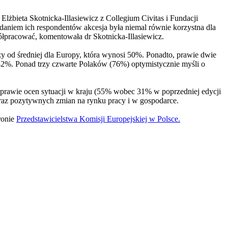
Elżbieta Skotnicka-Illasiewicz z Collegium Civitas i Fundacji
Zdaniem ich respondentów akcesja była niemal równie korzystna dla
półpracować, komentowała dr Skotnicka-Illasiewicz.
y od średniej dla Europy, która wynosi 50%. Ponadto, prawie dwie
42%. Ponad trzy czwarte Polaków (76%) optymistycznie myśli o
prawie ocen sytuacji w kraju (55% wobec 31% w poprzedniej edycji
oraz pozytywnych zmian na rynku pracy i w gospodarce.
tronie
Przedstawicielstwa Komisji Europejskiej w Polsce.