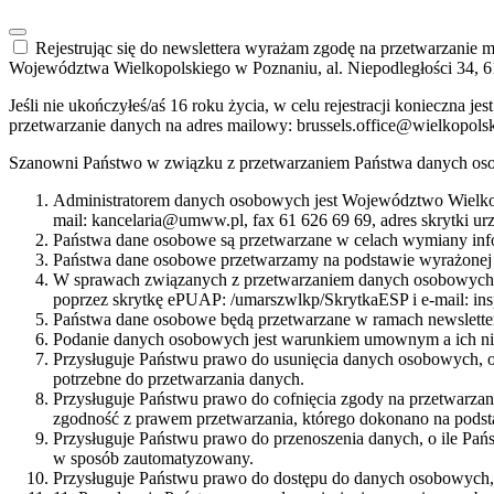
Rejestrując się do newslettera wyrażam zgodę na przetwarzanie
Województwa Wielkopolskiego w Poznaniu, al. Niepodległości 34, 6
Jeśli nie ukończyłeś/aś 16 roku życia, w celu rejestracji konieczna
przetwarzanie danych na adres mailowy: brussels.office@wielkopols
Szanowni Państwo w związku z przetwarzaniem Państwa danych oso
Administratorem danych osobowych jest Województwo Wielkop
mail: kancelaria@umww.pl, fax 61 626 69 69, adres skrytki u
Państwa dane osobowe są przetwarzane w celach wymiany info
Państwa dane osobowe przetwarzamy na podstawie wyrażonej 
W sprawach związanych z przetwarzaniem danych osobowych mo
poprzez skrytkę ePUAP: /umarszwlkp/SkrytkaESP i e-mail: i
Państwa dane osobowe będą przetwarzane w ramach newsletter
Podanie danych osobowych jest warunkiem umownym a ich nie
Przysługuje Państwu prawo do usunięcia danych osobowych, o
potrzebne do przetwarzania danych.
Przysługuje Państwu prawo do cofnięcia zgody na przetwarza
zgodność z prawem przetwarzania, którego dokonano na podst
Przysługuje Państwu prawo do przenoszenia danych, o ile Pań
w sposób zautomatyzowany.
Przysługuje Państwu prawo do dostępu do danych osobowych, i