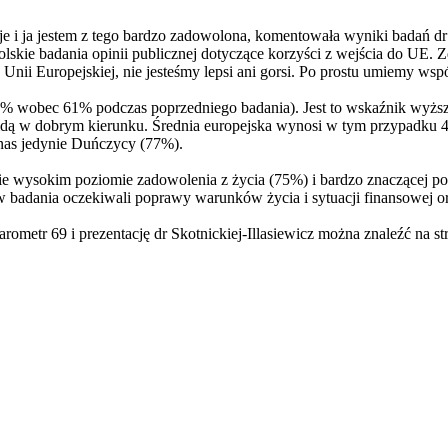
je i ja jestem z tego bardzo zadowolona, komentowała wyniki badań dr 
lskie badania opinii publicznej dotyczące korzyści z wejścia do UE. 
 Unii Europejskiej, nie jesteśmy lepsi ani gorsi. Po prostu umiemy ws
59% wobec 61% podczas poprzedniego badania). Jest to wskaźnik wyższ
 idą w dobrym kierunku. Średnia europejska wynosi w tym przypadku 
nas jedynie Duńczycy (77%).
 wysokim poziomie zadowolenia z życia (75%) i bardzo znaczącej po
ków badania oczekiwali poprawy warunków życia i sytuacji finansowej 
arometr 69 i prezentację dr Skotnickiej-Illasiewicz można znaleźć na s