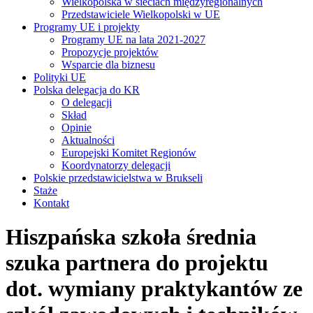
Wielkopolska w sieciach międzyregionalnych
Przedstawiciele Wielkopolski w UE
Programy UE i projekty
Programy UE na lata 2021-2027
Propozycje projektów
Wsparcie dla biznesu
Polityki UE
Polska delegacja do KR
O delegacji
Skład
Opinie
Aktualności
Europejski Komitet Regionów
Koordynatorzy delegacji
Polskie przedstawicielstwa w Brukseli
Staże
Kontakt
Hiszpańska szkoła średnia
szuka partnera do projektu
dot. wymiany praktykantów ze