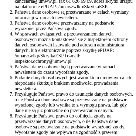
kancelaria@umww.pl, fax 61 626 69 69, adres skrytki urzędu
na platformie ePUAP: /umarszwlkp/SkrytkaESP.
Państwa dane osobowe są przetwarzane w celach wymiany
informacji w ramach newslettera.
Państwa dane osobowe przetwarzamy na podstawie
wyrażonej przez Państwa zgody.
W sprawach związanych z przetwarzaniem danych
osobowych można kontaktować się z Inspektorem ochrony
danych osobowych listownie pod adresem administratora
danych, lub elektronicznie poprzez skrytkę ePUAP:
/umarszwlkp/SkrytkaESP i e-mail:
inspektor.ochrony@umww.pl.
Państwa dane osobowe będą przetwarzane w ramach
newslettera do czasu wycofania zgody.
Podanie danych osobowych jest warunkiem umownym a ich
niepodanie skutkuje brakiem możliwości prowadzenia
newslettera.
Przysługuje Państwu prawo do usunięcia danych osobowych,
o ile Państwa dane osobowe są przetwarzane na podstawie
wyrażonej zgody lub wynika to z wymogu prawa, lub gdy
dane nie są już potrzebne do przetwarzania danych.
Przysługuje Państwu prawo do cofnięcia zgody na
przetwarzanie danych osobowych, o ile Państwa dane
osobowe są przetwarzane na podstawie wyrażonej zgody.
Wycofanie zgody nie wpływa na zgodność z prawem