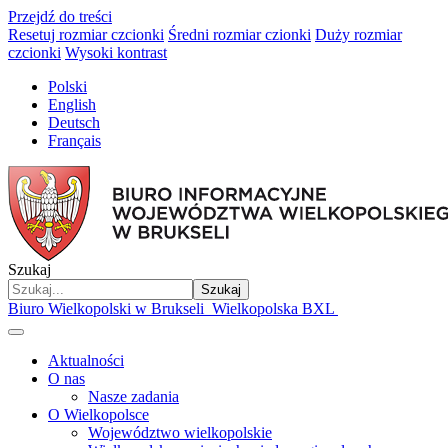
Przejdź do treści
Resetuj rozmiar czcionki
Średni rozmiar czionki
Duży rozmiar
czcionki
Wysoki kontrast
Polski
English
Deutsch
Français
Szukaj
Szukaj
Biuro Wielkopolski w Brukseli
Wielkopolska BXL
Aktualności
O nas
Nasze zadania
O Wielkopolsce
Województwo wielkopolskie