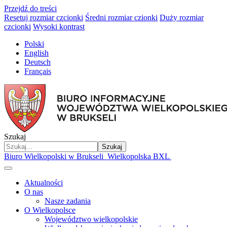
Przejdź do treści
Resetuj rozmiar czcionki
Średni rozmiar czionki
Duży rozmiar
czcionki
Wysoki kontrast
Polski
English
Deutsch
Français
Szukaj
Szukaj
Biuro Wielkopolski w Brukseli
Wielkopolska BXL
Aktualności
O nas
Nasze zadania
O Wielkopolsce
Województwo wielkopolskie