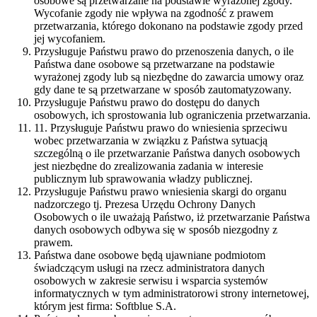
osobowe są przetwarzane na podstawie wyrażonej zgody.
Wycofanie zgody nie wpływa na zgodność z prawem
przetwarzania, którego dokonano na podstawie zgody przed
jej wycofaniem.
Przysługuje Państwu prawo do przenoszenia danych, o ile
Państwa dane osobowe są przetwarzane na podstawie
wyrażonej zgody lub są niezbędne do zawarcia umowy oraz
gdy dane te są przetwarzane w sposób zautomatyzowany.
Przysługuje Państwu prawo do dostępu do danych
osobowych, ich sprostowania lub ograniczenia przetwarzania.
11. Przysługuje Państwu prawo do wniesienia sprzeciwu
wobec przetwarzania w związku z Państwa sytuacją
szczególną o ile przetwarzanie Państwa danych osobowych
jest niezbędne do zrealizowania zadania w interesie
publicznym lub sprawowania władzy publicznej.
Przysługuje Państwu prawo wniesienia skargi do organu
nadzorczego tj. Prezesa Urzędu Ochrony Danych
Osobowych o ile uważają Państwo, iż przetwarzanie Państwa
danych osobowych odbywa się w sposób niezgodny z
prawem.
Państwa dane osobowe będą ujawniane podmiotom
świadczącym usługi na rzecz administratora danych
osobowych w zakresie serwisu i wsparcia systemów
informatycznych w tym administratorowi strony internetowej,
którym jest firma: Softblue S.A.