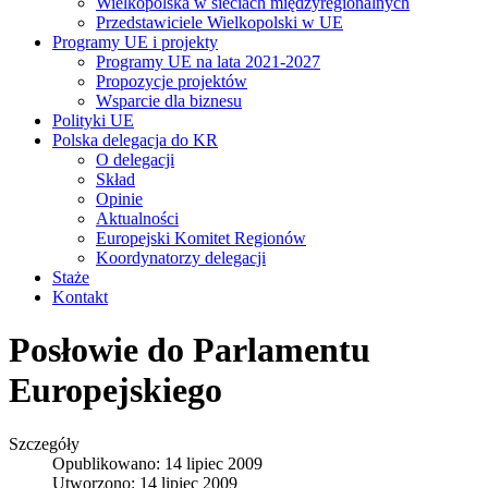
Wielkopolska w sieciach międzyregionalnych
Przedstawiciele Wielkopolski w UE
Programy UE i projekty
Programy UE na lata 2021-2027
Propozycje projektów
Wsparcie dla biznesu
Polityki UE
Polska delegacja do KR
O delegacji
Skład
Opinie
Aktualności
Europejski Komitet Regionów
Koordynatorzy delegacji
Staże
Kontakt
Posłowie do Parlamentu
Europejskiego
Szczegóły
Opublikowano: 14 lipiec 2009
Utworzono: 14 lipiec 2009