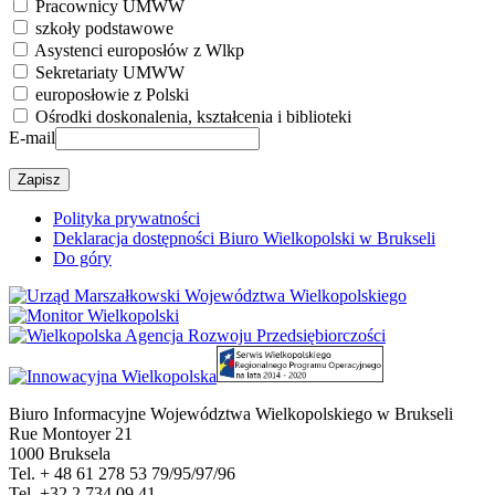
Pracownicy UMWW
szkoły podstawowe
Asystenci europosłów z Wlkp
Sekretariaty UMWW
europosłowie z Polski
Ośrodki doskonalenia, kształcenia i biblioteki
E-mail
Polityka prywatności
Deklaracja dostępności Biuro Wielkopolski w Brukseli
Do góry
Biuro Informacyjne Województwa Wielkopolskiego w Brukseli
Rue Montoyer 21
1000 Bruksela
Tel. + 48 61 278 53 79/95/97/96
Tel. +32 2 734 09 41