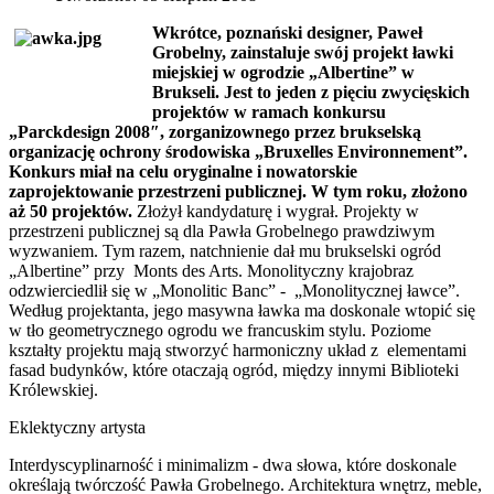
Wkrótce, poznański designer, Paweł
Grobelny, zainstaluje swój projekt ławki
miejskiej w ogrodzie „Albertine” w
Brukseli. Jest to jeden z pięciu zwycięskich
projektów w ramach konkursu
„Parckdesign 2008″, zorganizownego przez brukselską
organizację ochrony środowiska „Bruxelles Environnement”.
Konkurs miał na celu oryginalne i nowatorskie
zaprojektowanie przestrzeni publicznej. W tym roku, złożono
aż 50 projektów.
Złożył kandydaturę i wygrał. Projekty w
przestrzeni publicznej są dla Pawła Grobelnego prawdziwym
wyzwaniem. Tym razem, natchnienie dał mu brukselski ogród
„Albertine” przy Monts des Arts. Monolityczny krajobraz
odzwierciedlił się w „Monolitic Banc” - „Monolitycznej ławce”.
Według projektanta, jego masywna ławka ma doskonale wtopić się
w tło geometrycznego ogrodu we francuskim stylu. Poziome
kształty projektu mają stworzyć harmoniczny układ z elementami
fasad budynków, które otaczają ogród, między innymi Biblioteki
Królewskiej.
Eklektyczny artysta
Interdyscyplinarność i minimalizm - dwa słowa, które doskonale
określają twórczość Pawła Grobelnego. Architektura wnętrz, meble,