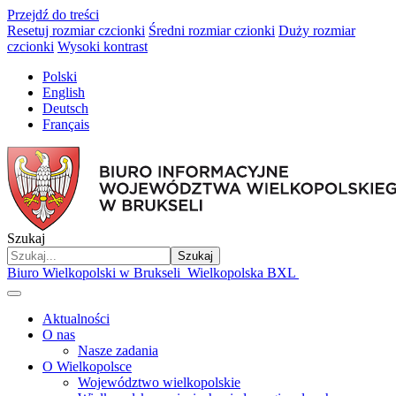
Przejdź do treści
Resetuj rozmiar czcionki
Średni rozmiar czionki
Duży rozmiar
czcionki
Wysoki kontrast
Polski
English
Deutsch
Français
Szukaj
Szukaj
Biuro Wielkopolski w Brukseli
Wielkopolska BXL
Aktualności
O nas
Nasze zadania
O Wielkopolsce
Województwo wielkopolskie