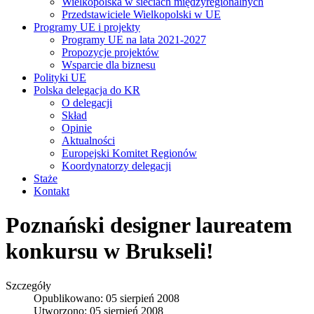
Wielkopolska w sieciach międzyregionalnych
Przedstawiciele Wielkopolski w UE
Programy UE i projekty
Programy UE na lata 2021-2027
Propozycje projektów
Wsparcie dla biznesu
Polityki UE
Polska delegacja do KR
O delegacji
Skład
Opinie
Aktualności
Europejski Komitet Regionów
Koordynatorzy delegacji
Staże
Kontakt
Poznański designer laureatem
konkursu w Brukseli!
Szczegóły
Opublikowano: 05 sierpień 2008
Utworzono: 05 sierpień 2008