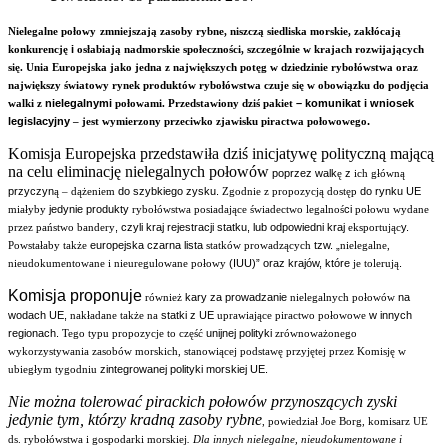
Nielegalne połowy
zmniejszają zasoby rybne, niszczą siedliska morskie, zakłócają
i
konkurencję
osłabiają nadmorskie społeczności, szczególnie w krajach rozwijających
się. Unia Europejska jako jedna z największych potęg w dziedzinie rybołówstwa oraz
największy światowy rynek produktów rybołówstwa czuje się w obowiązku do podjęcia
nielegalnymi
– komunikat i wniosek
walki z
połowami. Przedstawiony dziś pakiet
legislacyjny
.
– jest wymierzony przeciwko zjawisku piractwa połowowego
Komisja Europejska przedstawiła dziś inicjatywę polityczną mającą
na celu eliminację nielegalnych połowów
poprzez walk
z
ę
ich główną
przyczyn
do szybkiego zysku.
do rynku UE
ą – dążeniem
Zgodnie z propozycją
dostęp
jedynie produkty
ci
miałyby
rybołówstwa posiadające świadectwo legalnoś
połowu wydane
, czyli kraj rejestracji statku, lub odpowiedni kraj
y.
przez państwo bandery
eksportując
europejska czarna lista
tzw. „
Powstałaby także
statków prowadzących
nielegalne,
(IUU)” oraz krajów, które
.
nieudokumentowane i nieuregulowane połowy
je tolerują
Komisja proponuje
kary za prowadzanie
na
również
nielegalnych połowów
wodach UE,
statki z UE
w innych
nakładane także na
uprawiające piractwo połowowe
regionach.
unijnej polityki
Tego typu propozycje to część
zrównoważonego
wykorzystywania zasobów morskich, stanowiącej podstawę przyjętej przez Komisję w
zintegrowanej polityki morskiej UE.
ubiegłym tygodniu
Nie można tolerować pirackich połowów przynoszących zyski
jedynie tym, którzy kradną zasoby rybne
, powiedział Joe Borg, komisarz UE
.
ds. rybołówstwa i gospodarki morskiej
Dla innych nielegalne, nieudokumentowane i