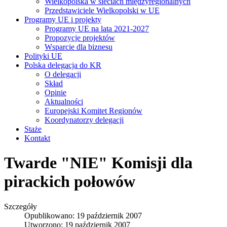
Wielkopolska w sieciach międzyregionalnych
Przedstawiciele Wielkopolski w UE
Programy UE i projekty
Programy UE na lata 2021-2027
Propozycje projektów
Wsparcie dla biznesu
Polityki UE
Polska delegacja do KR
O delegacji
Skład
Opinie
Aktualności
Europejski Komitet Regionów
Koordynatorzy delegacji
Staże
Kontakt
Twarde "NIE" Komisji dla
pirackich połowów
Szczegóły
Opublikowano: 19 październik 2007
Utworzono: 19 październik 2007