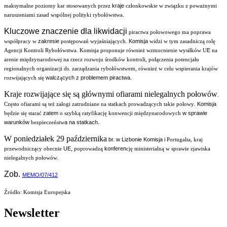
kraje
maksymalne poziomy kar stosowanych przez
członkowskie w związku z poważnymi
.
naruszeniami zasad wspólnej polityki rybołówstwa
Kluczowe znaczenie dla likwidacji
piractwa połowowego ma poprawa
zakresie
Komisja
współpracy w
postępowań wyjaśniających.
widzi w tym zasadniczą rolę
E
Agencji Kontroli Rybołówstwa.
Komisja proponuje również wzmocnienie wysiłków U
na
arenie międzynarodowej na rzecz rozwoju środków kontroli, połączenia potencjału
regionalnych organizacji ds. zarządzania rybołówstwem, również w celu wspierania krajów
walcz
cych z problemem piractwa.
rozwijających się
ą
Kraje rozwijające się są głównymi ofiarami nielegalnych połowów
.
. Komisja
Często ofiarami są też załogi zatrudniane na statkach prowadzących takie połowy
zatem
w sprawie
będzie się starać
o szybką ratyfikację konwencji międzynarodowych
warunków
a na statkach.
bezpieczeństw
W poniedziałek 29 października
br. w Lizbonie Komisja i
Portugalia, kraj
UE,
konferen
przewodniczący obecnie
poprowadzą
cję ministerialną w sprawie zjawiska
.
nielegalnych połowów
Zob.
MEMO/07/412
Źródło: Komisja Europejska
Newsletter