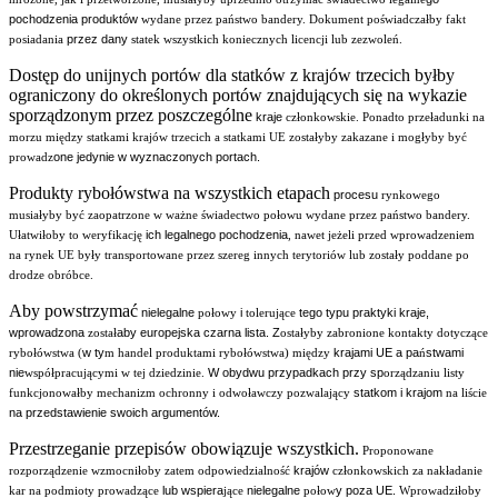
pochodzenia produktów
wydane przez państwo bandery. Dokument poświadczałby fakt
przez dany
posiadania
statek wszystkich koniecznych licencji lub zezwoleń.
Dostęp do unijnych portów dla statków z krajów trzecich byłby
ograniczony do określonych portów znajdujących się na wykazie
sporządzonym przez poszczególne
kraje
członkowskie.
Ponadto przeładunki na
morzu między statkami krajów trzecich a statkami UE zostałyby zakazane i mogłyby być
one jedynie w wyznaczonych portach.
prowadz
Produkty rybołówstwa na wszystkich etapach
procesu
rynkowego
musiałyby być zaopatrzone w ważne świadectwo połowu wydane przez państwo bandery.
ich legalnego pochodzenia
Ułatwiłoby to weryfikację
, nawet jeżeli przed wprowadzeniem
na rynek UE były transportowane przez szereg innych terytoriów lub zostały poddane po
drodze obróbce.
Aby powstrzymać
nielegalne
i
tego typu praktyki kraje,
połowy
tolerujące
wprowadzona
aby europejska czarna lista. Z
został
ostałyby zabronione kontakty dotyczące
w ty
krajami UE a pa
stwami
rybołówstwa (
m handel produktami rybołówstwa) między
ń
nie
W obydwu przypadkach przy sp
współpracującymi w tej dziedzinie.
orządzaniu listy
statkom i krajom
funkcjonowałby mechanizm ochronny i odwoławczy pozwalający
na liście
na przedstawienie swoich argumentów.
Przestrzeganie przepisów obowiązuje wszystkich.
Proponowane
krajów
rozporządzenie wzmocniłoby zatem odpowiedzialność
członkowskich za nakładanie
lub wspiera
nielegalne
y poza UE.
kar na podmioty prowadzące
jące
połow
Wprowadziłoby