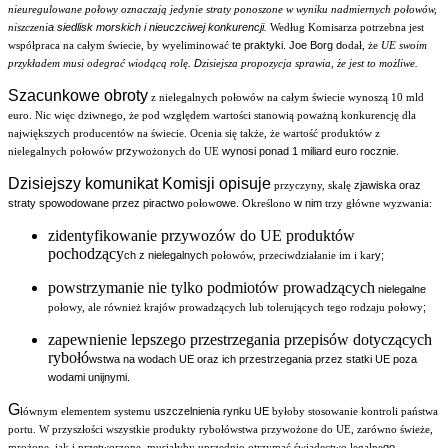
nieuregulowane połowy oznaczają jedynie straty ponoszone w wyniku nadmiernych połowów,
a siedlisk morskich i nieuczciwej konkurencji.
niszczeni
Według Komisarza potrzebna jest
te praktyki. Joe Borg d
współpraca na całym świecie, by wyeliminować
odał, że
UE swoim
. D
przykładem musi odegrać wiodącą rolę
zisiejsza propozycja sprawia, że jest to możliwe.
Szacunkowe obroty
z nielegalnych połowów na całym świecie wynoszą 10 mld
euro. Nic więc dziwnego, że
pod względem wartości stanowią poważną konkurencję dla
największych producentów na świecie.
Ocenia się także, że wartość produktów z
prz
wynosi ponad 1 miliard euro rocznie.
nielegalnych połowów
ywożonych do UE
Dzisiejszy komunikat Komisji opisuje
zjawiska oraz
przyczyny, skalę
straty spowodowane przez piractwo
owe. O
w nim
połow
kreślono
trzy główne wyzwania:
zidentyfikowanie przywozów do UE produktów
pochodzący
ch z nielegalnych
y;
połowów, przeciwdziałanie im i kar
powstrzymanie nie tylko podmiotów prowadzących
nielegalne
;
połowy, ale również krajów prowadzących lub tolerujących tego rodzaju połowy
zapewnienie lepszego przestrzegania przepisów dotyczących
rybołó
wstwa na wodach UE oraz ich przestrzegania przez statki UE poza
wodami unijnymi.
G
uszczelnienia rynku UE
łównym elementem systemu
byłoby stosowanie kontroli państwa
portu.
W przyszłości wszystkie produkty rybołówstwa przywożone do UE, zarówno świeże,
go
mrożone, jak i przetworzone, musiałyby uprzednio otrzymać świadectwo legalne