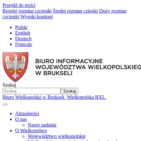
Przejdź do treści
Resetuj rozmiar czcionki
Średni rozmiar czionki
Duży rozmiar
czcionki
Wysoki kontrast
Polski
English
Deutsch
Français
Szukaj
Szukaj
Biuro Wielkopolski w Brukseli
Wielkopolska BXL
Aktualności
O nas
Nasze zadania
O Wielkopolsce
Województwo wielkopolskie