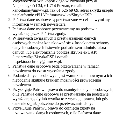
Województwa Wielkopolskiego w Poznaniu przy al.
Niepodległości 34, 61-714 Poznań, e-mail:
kancelaria@umww.pl, fax 61 626 69 69, adres skrytki urzędu
na platformie ePUAP: /umarszwlkp/SkrytkaESP.
Państwa dane osobowe są przetwarzane w celach wymiany
informacji w ramach newslettera.
Państwa dane osobowe przetwarzamy na podstawie
wyrażonej przez Państwa zgody.
W sprawach związanych z przetwarzaniem danych
osobowych można kontaktować się z Inspektorem ochrony
danych osobowych listownie pod adresem administratora
danych, lub elektronicznie poprzez skrytkę ePUAP:
/umarszwlkp/SkrytkaESP i e-mail:
inspektor.ochrony@umww.pl.
Państwa dane osobowe będą przetwarzane w ramach
newslettera do czasu wycofania zgody.
Podanie danych osobowych jest warunkiem umownym a ich
niepodanie skutkuje brakiem możliwości prowadzenia
newslettera.
Przysługuje Państwu prawo do usunięcia danych osobowych,
o ile Państwa dane osobowe są przetwarzane na podstawie
wyrażonej zgody lub wynika to z wymogu prawa, lub gdy
dane nie są już potrzebne do przetwarzania danych.
Przysługuje Państwu prawo do cofnięcia zgody na
przetwarzanie danych osobowych, o ile Państwa dane