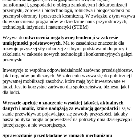
transformacji, gospodarki o obiegu zamkniętym i dekarbonizacji
przemysłu, zdrowia i biotechnologii, rolnictwa i biogospodarki po
przemysł obronny i przestrzeń kosmiczną. W związku z tym wzywa
do wzmocnienia programów w dziedzinie nauk przyrodniczych,
technologii, inżynierii i matematyki (STEM).
Wzywa do
odwrócenia negatywnej tendencji w zakresie
umiejętności podstawowych.
Ma to zasadnicze znaczenie dla
rozwoju przyszłej siły roboczej z silnymi podstawami do pracy i
szkolenia w zakresie nowych technologii i konkurencyjnych gałęzi
przemysłu.
Inwestycje to wspólna odpowiedzialność zarówno przedsiębiorstw,
jak i organów publicznych. W zaleceniu wzywa się do publicznej i
prywatnej mobilizacji zasobów, które mają być inwestowane w
ludzi. Jest to korzystne zarówno dla społeczeństwa, biznesu, jak i
dla ludzi.
Wreszcie apeluje o znaczenie wysokiej jakości, aktualnych
danych i analiz, które nadążają za ewolucją gospodarki
i są w
stanie
przewidywać pojawiające się zawody przyszłości, tak aby
nasza polityka mogła odpowiedzieć na potrzeby dnia dzisiejszego i
jutrzejszego, a nie wczorajszego.
Sprawozdanie przedkładane w ramach mechanizmu