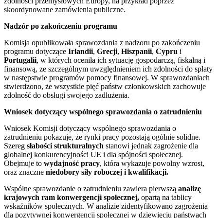
zdolności przemysłowych Europy, na przykład poprzez
skoordynowane zamówienia publiczne.
Nadzór po zakończeniu programu
Komisja opublikowała sprawozdania z nadzoru po zakończeniu
programu dotyczące
Irlandii
,
Grecji
,
Hiszpanii
,
Cypru
i
Portugalii
, w których oceniła ich sytuację gospodarczą, fiskalną i
finansową, ze szczególnym uwzględnieniem ich zdolności do spłaty
w następstwie programów pomocy finansowej. W sprawozdaniach
stwierdzono, że wszystkie pięć państw członkowskich zachowuje
zdolność do obsługi swojego zadłużenia.
Wniosek dotyczący wspólnego sprawozdania o zatrudnieniu
Wniosek Komisji dotyczący wspólnego sprawozdania o
zatrudnieniu pokazuje, że rynki pracy pozostają ogólnie solidne.
Szereg
słabości strukturalnych
stanowi jednak zagrożenie dla
globalnej konkurencyjności UE i dla spójności społecznej.
Obejmuje to
wydajność pracy
, która wykazuje powolny wzrost,
oraz znaczne
niedobory siły roboczej i kwalifikacji.
Wspólne sprawozdanie o zatrudnieniu zawiera pierwszą
analizę
krajowych
ram konwergencji społecznej,
opartą na tablicy
wskaźników społecznych. W analizie zidentyfikowano zagrożenia
dla pozytywnej konwergencji społecznej w dziewięciu państwach