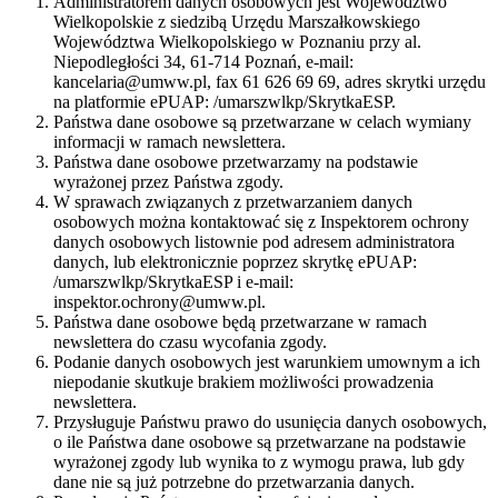
Administratorem danych osobowych jest Województwo
Wielkopolskie z siedzibą Urzędu Marszałkowskiego
Województwa Wielkopolskiego w Poznaniu przy al.
Niepodległości 34, 61-714 Poznań, e-mail:
kancelaria@umww.pl, fax 61 626 69 69, adres skrytki urzędu
na platformie ePUAP: /umarszwlkp/SkrytkaESP.
Państwa dane osobowe są przetwarzane w celach wymiany
informacji w ramach newslettera.
Państwa dane osobowe przetwarzamy na podstawie
wyrażonej przez Państwa zgody.
W sprawach związanych z przetwarzaniem danych
osobowych można kontaktować się z Inspektorem ochrony
danych osobowych listownie pod adresem administratora
danych, lub elektronicznie poprzez skrytkę ePUAP:
/umarszwlkp/SkrytkaESP i e-mail:
inspektor.ochrony@umww.pl.
Państwa dane osobowe będą przetwarzane w ramach
newslettera do czasu wycofania zgody.
Podanie danych osobowych jest warunkiem umownym a ich
niepodanie skutkuje brakiem możliwości prowadzenia
newslettera.
Przysługuje Państwu prawo do usunięcia danych osobowych,
o ile Państwa dane osobowe są przetwarzane na podstawie
wyrażonej zgody lub wynika to z wymogu prawa, lub gdy
dane nie są już potrzebne do przetwarzania danych.