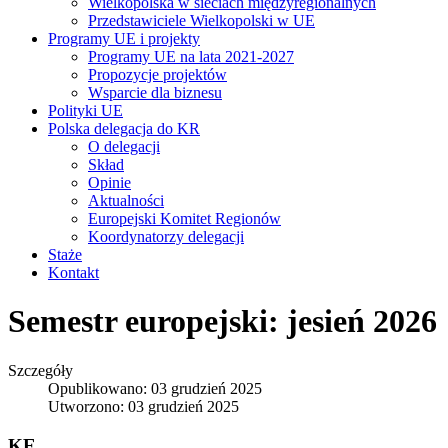
Wielkopolska w sieciach międzyregionalnych
Przedstawiciele Wielkopolski w UE
Programy UE i projekty
Programy UE na lata 2021-2027
Propozycje projektów
Wsparcie dla biznesu
Polityki UE
Polska delegacja do KR
O delegacji
Skład
Opinie
Aktualności
Europejski Komitet Regionów
Koordynatorzy delegacji
Staże
Kontakt
Semestr europejski: jesień 2026
Szczegóły
Opublikowano: 03 grudzień 2025
Utworzono: 03 grudzień 2025
KE