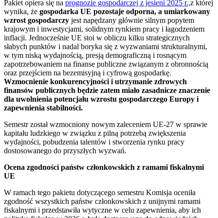
Pakiet opiera się na
prognozie gospodarczej z jesieni 2025 r.,
z której
wynika, że
gospodarka UE pozostaje odporna, a umiarkowany
wzrost gospodarczy
jest napędzany głównie silnym popytem
krajowym i inwestycjami, solidnym rynkiem pracy i łagodzeniem
inflacji. Jednocześnie UE stoi w obliczu kilku strategicznych
słabych punktów i nadal boryka się z wyzwaniami strukturalnymi,
w tym niską wydajnością, presją demograficzną i rosnącym
zapotrzebowaniem na finanse publiczne związanym z obronnością
oraz przejściem na bezemisyjną i cyfrową gospodarkę.
Wzmocnienie konkurencyjności i utrzymanie zdrowych
finansów publicznych będzie zatem miało zasadnicze znaczenie
dla uwolnienia potencjału wzrostu gospodarczego Europy i
zapewnienia stabilności.
Semestr został wzmocniony nowym zaleceniem UE-27 w sprawie
kapitału ludzkiego w związku z pilną potrzebą zwiększenia
wydajności, pobudzenia talentów i stworzenia rynku pracy
dostosowanego do przyszłych wyzwań.
Ocena zgodności państw członkowskich z ramami fiskalnymi
UE
W ramach tego pakietu dotyczącego semestru Komisja oceniła
zgodność wszystkich państw członkowskich z unijnymi ramami
fiskalnymi i przedstawiła wytyczne w celu zapewnienia, aby ich