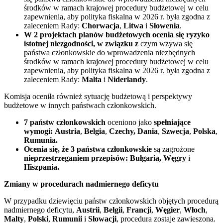
środków w ramach krajowej procedury budżetowej w celu
zapewnienia, aby polityka fiskalna w 2026 r. była zgodna z
zaleceniem Rady:
Chorwacja
,
Litwa
i
Słowenia
.
W 2 projektach planów budżetowych ocenia się ryzyko
istotnej niezgodności, w związku z
czym wzywa się
państwa członkowskie do wprowadzenia niezbędnych
środków w ramach krajowej procedury budżetowej w celu
zapewnienia, aby polityka fiskalna w 2026 r. była zgodna z
zaleceniem Rady:
Malta
i
Niderlandy
.
Komisja oceniła również sytuację budżetową i perspektywy
budżetowe w innych państwach członkowskich.
7 państw członkowskich
oceniono jako
spełniające
wymogi:
Austria
,
Belgia
,
Czechy,
Dania
,
Szwecja
,
Polska
,
Rumunia.
Ocenia się, że 3 państwa członkowskie
są zagrożone
nieprzestrzeganiem przepisów:
Bułgaria, Węgry
i
Hiszpania.
Zmiany w procedurach nadmiernego deficytu
W przypadku dziewięciu państw członkowskich objętych procedurą
nadmiernego deficytu,
Austrii
,
Belgii
,
Francji
,
Węgier
,
Włoch
,
Malty
,
Polski
,
Rumunii
i
Słowacji
, procedura zostaje zawieszona.