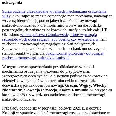
ostrzegania
Sprawozdanie przedkładane w ramach mechanizmu ostrzegania
służy
jako unijne narzędzie corocznego monitorowania, ułatwiające
wczesną identyfikację potencjalnych zakłóceń równowagi
makroekonomicznej, które mogą mieć wpływ na gospodarkę
poszczególnych państw członkowskich, strefy euro lub całej UE.
Określono
w nim państwa członkowskie, które wymagają
szczegółowych ocen sytuacji, aby ocenić, czy występują w
nich
zakłócenia równowagi wymagające działań politycznych.
Sprawozdanie przedkładane w ramach mechanizmu ostrzegania
stanowi punkt wyjścia dla
cyklu rocznej procedury dotyczącej
zakłóceń równowagi makroekonomicznej.
W tegorocznym sprawozdaniu przedkładanym w ramach
mechanizmu ostrzegania wezwano do przygotowania
szczegółowych ocen sytuacji dla siedmiu państw członkowskich
zidentyfikowanych już w poprzednim cyklu rocznym jako
doświadczające zakłóceń równowagi:
Grecja
,
Węgry
,
Włochy
,
Niderlandy
,
Słowacja
i
Szwecja
, a także
Rumunia
, w przypadku
której w 2025 r. stwierdzono nadmierne zakłócenia równowagi
makroekonomicznej.
Przeglądy odbędą się w pierwszej połowie 2026 r., a decyzje
Komisji w sprawie zakłóceń równowagi zostaną przedstawione w