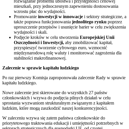
rozwiązanie problemu ubóstwa i przystępności cenowej
mieszkań, przy jednoczesnym zapewnieniu dostosowania
wzrostu płac do wydajności.
Promowanie
inwestycji w innowacje
i sektory strategiczne, a
także poprawa funkcjonowania
jednolitego rynku
poprzez
uproszczenie przepisów i usunięcie barier w celu zwiększenia
wydajności i skali.
Podjęcie kroków w celu stworzenia
Europejskiej Unii
Oszczędności i Inwestycji,
aby zmobilizować kapitał,
przyspieszyć tworzenie cyfrowego euro, wzmocnić
międzynarodową rolę waluty i monitorować zagrożenia dla
stabilności makrofinansowej.
Zalecenie w sprawie kapitału ludzkiego
Po raz pierwszy Komisja zaproponowała zalecenie Rady w sprawie
kapitału ludzkiego.
Nowe zalecenie jest skierowane do wszystkich 27 państw
członkowskich i wzywa do podjęcia pilnych działań w celu
sprostania wyzwaniom strukturalnym związanym z kapitałem
ludzkim, które mogą zaszkodzić naszej konkurencyjności.
W zaleceniu wzywa się zatem państwa członkowskie do
priorytetowego traktowania edukacji i umiejętności potrzebnych w
sektorach strategicznych dla gospodarki UE, od czystej