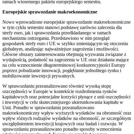
ramach wiosennego pakietu europejskiego semestru.
Europejskie sprawozdanie makroekonomiczne
Nowo wprowadzone europejskie sprawozdanie makroekonomiczne
w tym cyklu semestru stanowi podstawę zarówno zalecenia dla
strefy euro, jak i sprawozdania przedkładanego w ramach
mechanizmu ostrzegania. Przedstawiono w nim przegląd
gospodarek strefy euro i UE w szybko zmieniającym się otoczeniu
globalnym, analizując najważniejsze zagrożenia i możliwości.
Główne obszary zainteresowania obejmują wyzwania związane z
wydajnością, podatność na zagrożenia w UE oraz działania mające
na celu wzmocnienie długoterminowej konkurencyjności Europy
poprzez pobudzanie innowacji, pogłębianie jednolitego rynku i
mobilizowanie inwestycji prywatnych.
W sprawozdaniu przeanalizowano również wysoką stopę
oszczędności w Europie w kontekście rozdrobnienia rynków
kapitałowych oraz potencjalne korzyści płynące z unii oszczędności
i inwestycji w celu skuteczniejszego ukierunkowania kapitału w
Unii. Ponadto w sprawozdaniu przeanalizowano
makroekonomiczny wpływ wyższych wydatków na obronność oraz
wpływ różnych rodzajów wydatków na obronność, ze szczególnym
uwzględnieniem inwestycji krajowych oraz badań i rozwoju. W
sprawozdaniu przeanalizowano ponadto sposoby wzmocnienia