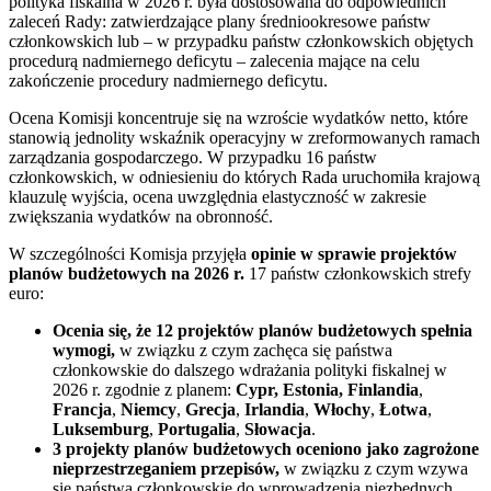
polityka fiskalna w 2026 r. była dostosowana do odpowiednich
zaleceń Rady: zatwierdzające plany średniookresowe państw
członkowskich lub – w przypadku państw członkowskich objętych
procedurą nadmiernego deficytu – zalecenia mające na celu
zakończenie procedury nadmiernego deficytu.
Ocena Komisji koncentruje się na wzroście wydatków netto, które
stanowią jednolity wskaźnik operacyjny w zreformowanych ramach
zarządzania gospodarczego. W przypadku 16 państw
członkowskich, w odniesieniu do których Rada uruchomiła krajową
klauzulę wyjścia, ocena uwzględnia elastyczność w zakresie
zwiększania wydatków na obronność.
W szczególności Komisja przyjęła
opinie w sprawie projektów
planów budżetowych na 2026 r.
17 państw członkowskich strefy
euro:
Ocenia się, że 12 projektów planów budżetowych spełnia
wymogi,
w związku z czym zachęca się państwa
członkowskie do dalszego wdrażania polityki fiskalnej w
2026 r. zgodnie z planem:
Cypr, Estonia, Finlandia
,
Francja
,
Niemcy
,
Grecja
,
Irlandia
,
Włochy
,
Łotwa
,
Luksemburg
,
Portugalia
,
Słowacja
.
3 projekty planów budżetowych oceniono jako zagrożone
nieprzestrzeganiem przepisów,
w związku z czym wzywa
się państwa członkowskie do wprowadzenia niezbędnych