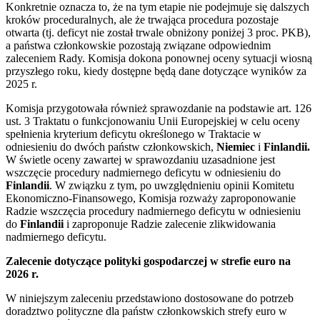
Konkretnie oznacza to, że na tym etapie nie podejmuje się dalszych
kroków proceduralnych, ale że trwająca procedura pozostaje
otwarta (tj. deficyt nie został trwale obniżony poniżej 3 proc. PKB),
a państwa członkowskie pozostają związane odpowiednim
zaleceniem Rady. Komisja dokona ponownej oceny sytuacji wiosną
przyszłego roku, kiedy dostępne będą dane dotyczące wyników za
2025 r.
Komisja przygotowała również sprawozdanie na podstawie art. 126
ust. 3 Traktatu o funkcjonowaniu Unii Europejskiej w celu oceny
spełnienia kryterium deficytu określonego w Traktacie w
odniesieniu do dwóch państw członkowskich,
Niemiec
i
Finlandii.
W świetle oceny zawartej w sprawozdaniu uzasadnione jest
wszczęcie procedury nadmiernego deficytu w odniesieniu do
Finlandii
. W związku z tym, po uwzględnieniu opinii Komitetu
Ekonomiczno-Finansowego, Komisja rozważy zaproponowanie
Radzie wszczęcia procedury nadmiernego deficytu w odniesieniu
do
Finlandii
i zaproponuje Radzie zalecenie zlikwidowania
nadmiernego deficytu.
Zalecenie dotyczące polityki gospodarczej w strefie euro na
2026 r.
W niniejszym zaleceniu przedstawiono dostosowane do potrzeb
doradztwo polityczne dla państw członkowskich strefy euro w