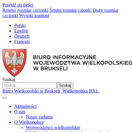
Przejdź do treści
Resetuj rozmiar czcionki
Średni rozmiar czionki
Duży rozmiar
czcionki
Wysoki kontrast
Polski
English
Deutsch
Français
Szukaj
Szukaj
Biuro Wielkopolski w Brukseli
Wielkopolska BXL
Aktualności
O nas
Nasze zadania
O Wielkopolsce
Województwo wielkopolskie