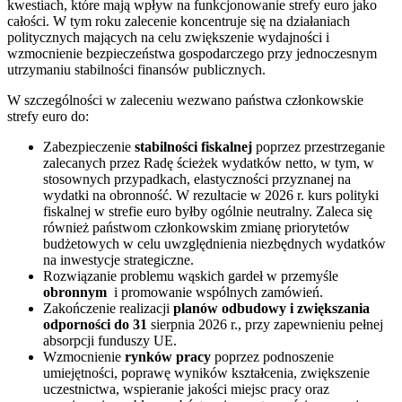
kwestiach, które mają wpływ na funkcjonowanie strefy euro jako
całości. W tym roku zalecenie koncentruje się na działaniach
politycznych mających na celu zwiększenie wydajności i
wzmocnienie bezpieczeństwa gospodarczego przy jednoczesnym
utrzymaniu stabilności finansów publicznych.
W szczególności w zaleceniu wezwano państwa członkowskie
strefy euro do:
Zabezpieczenie
stabilności fiskalnej
poprzez przestrzeganie
zalecanych przez Radę ścieżek wydatków netto, w tym, w
stosownych przypadkach, elastyczności przyznanej na
wydatki na obronność. W rezultacie w 2026 r. kurs polityki
fiskalnej w strefie euro byłby ogólnie neutralny. Zaleca się
również państwom członkowskim zmianę priorytetów
budżetowych w celu uwzględnienia niezbędnych wydatków
na inwestycje strategiczne.
Rozwiązanie problemu wąskich gardeł w przemyśle
obronnym
i promowanie wspólnych zamówień.
Zakończenie realizacji
planów odbudowy i zwiększania
odporności do 31
sierpnia 2026 r., przy zapewnieniu pełnej
absorpcji funduszy UE.
Wzmocnienie
rynków pracy
poprzez podnoszenie
umiejętności, poprawę wyników kształcenia, zwiększenie
uczestnictwa, wspieranie jakości miejsc pracy oraz