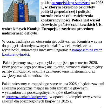
pakiet
europejskiego semestru
na 2026
r., w którym określono priorytety
polityki gospodarczej i polityki
zatrudnienia w celu zwiększenia
konkurencyjności. Polska jest wśród
dziewięciu państw członkowskich UE,
wobec których Komisja Europejska zawiesza procedurę
nadmiernego deficytu.
W coraz trudniejszym otoczeniu geopolitycznym Komisja wzywa
do podjęcia skoordynowanych działań w celu zwiększenia
wydajności, innowacji i inwestycji, zgodnie z
kompasem na rzecz
konkurencyjności.
Pakiet jesienny rozpoczyna cykl europejskiego semestru 2026,
który poprawi jego podstawę analityczną, wzmocni dialog między
państwami członkowskimi a zainteresowanymi stronami oraz
zwiększy nacisk na wdrażanie.
Pakiet wiosenny europejskiego semestru na 2026 r. będzie zawierał
zalecenia polityczne mające na celu sprostanie głównym
wyzwaniom dla poszczególnych krajów określonym
w
sprawozdaniach krajowych,
w oparciu o kompleksowy zestaw
zaleceń dla poszczególnych krajów na 2025 r.