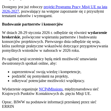
Dostępny jest już roboczy
projekt Programu Pracy Misji UE na lata
2026-2027
, pozwalający na wstępne zapoznanie się z przyszłymi
tematami naborów i wymogami.
Budowanie partnerstw i konsorcjów
W dniach 28-29 stycznia 2026 r. odbędzie się również
wydarzenie
brokerskie
, poświęcone wspieraniu partnerstw i budowaniu
konsorcjów projektowych. Pierwszego dnia odbędzie się sesja,
która zaoferuje praktyczne wskazówki dotyczące przygotowywania
pomyślnych wniosków w naborach w 2026 roku.
Po ogólnej sesji uczestnicy będą mieli możliwość umawiania
dwustronnych spotkań online, aby:
zaprezentować swoją wiedzę i kompetencje,
podzielić się pomysłami na projekty,
odkrywać potencjalne możliwości współpracy.
Wydarzenie organizuje
NCP4Missions
, międzynarodowa sieć
Krajowych Punktów Kontaktowych ds. pięciu Misji UE.
Oprac. BIWW na podstawie informacji przesłanej przez sieć
ERRIN