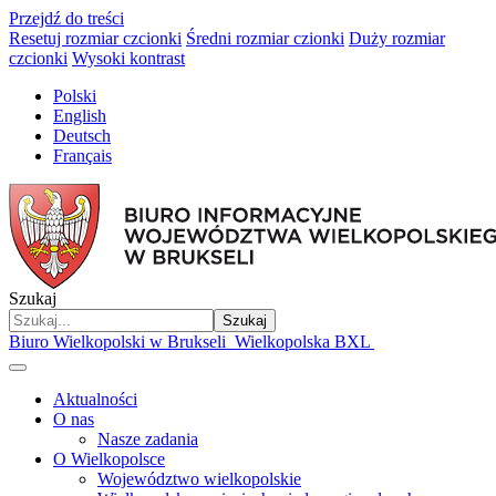
Przejdź do treści
Resetuj rozmiar czcionki
Średni rozmiar czionki
Duży rozmiar
czcionki
Wysoki kontrast
Polski
English
Deutsch
Français
Szukaj
Szukaj
Biuro Wielkopolski w Brukseli
Wielkopolska BXL
Aktualności
O nas
Nasze zadania
O Wielkopolsce
Województwo wielkopolskie