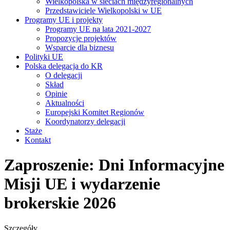
Wielkopolska w sieciach międzyregionalnych
Przedstawiciele Wielkopolski w UE
Programy UE i projekty
Programy UE na lata 2021-2027
Propozycje projektów
Wsparcie dla biznesu
Polityki UE
Polska delegacja do KR
O delegacji
Skład
Opinie
Aktualności
Europejski Komitet Regionów
Koordynatorzy delegacji
Staże
Kontakt
Zaproszenie: Dni Informacyjne
Misji UE i wydarzenie
brokerskie 2026
Szczegóły