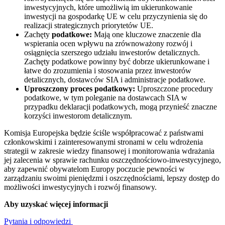
inwestycyjnych, które umożliwią im ukierunkowanie
inwestycji na gospodarkę UE w celu przyczynienia się do
realizacji strategicznych priorytetów UE.
Zachęty
podatkowe:
Mają one kluczowe znaczenie dla
wspierania ocen wpływu na zrównoważony rozwój i
osiągnięcia szerszego udziału inwestorów detalicznych.
Zachęty podatkowe powinny być dobrze ukierunkowane i
łatwe do zrozumienia i stosowania przez inwestorów
detalicznych, dostawców SIA i administracje podatkowe.
Uproszczony proces podatkowy:
Uproszczone procedury
podatkowe, w tym poleganie na dostawcach SIA w
przypadku deklaracji podatkowych, mogą przynieść znaczne
korzyści inwestorom detalicznym.
Komisja Europejska będzie ściśle współpracować z państwami
członkowskimi i zainteresowanymi stronami w celu wdrożenia
strategii w zakresie wiedzy finansowej i monitorowania wdrażania
jej zalecenia w sprawie rachunku oszczędnościowo-inwestycyjnego,
aby zapewnić obywatelom Europy poczucie pewności w
zarządzaniu swoimi pieniędzmi i oszczędnościami, lepszy dostęp do
możliwości inwestycyjnych i rozwój finansowy.
Aby uzyskać więcej informacji
Pytania i odpowiedzi