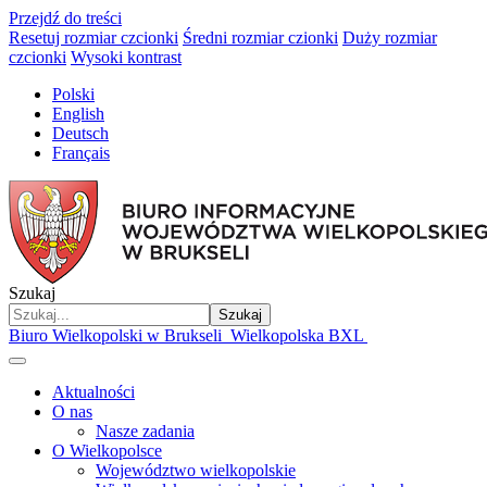
Przejdź do treści
Resetuj rozmiar czcionki
Średni rozmiar czionki
Duży rozmiar
czcionki
Wysoki kontrast
Polski
English
Deutsch
Français
Szukaj
Szukaj
Biuro Wielkopolski w Brukseli
Wielkopolska BXL
Aktualności
O nas
Nasze zadania
O Wielkopolsce
Województwo wielkopolskie