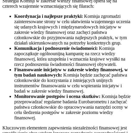
Strategia Komisji w zakresie wiedzy finansowej opiera się na
czterech wzajemnie wzmacniających się filarach:
Koordynacja i najlepsze praktyki:
Komisja zgromadzi
zainteresowane strony w celu ułatwienia wzajemnego uczenia
się udanych krajowych i międzynarodowych inicjatyw w
zakresie wiedzy finansowej oraz zachęci państwa
członkowskie do przyjmowania najlepszych praktyk, w tym
działań ukierunkowanych na potrzeby konkretnych grup.
Komunikacja i podnoszenie świadomości:
Komisja
zapoczątkuje ogólnounijną kampanię na rzecz wiedzy
finansowej, która uzupełnia i wzmacnia krajowe wysiłki na
rzecz podnoszenia świadomości finansowej obywateli.
Finansowanie inicjatyw w zakresie wiedzy finansowej, w
tym badań
naukowych:
Komisja będzie zachęcać państwa
członkowskie do korzystania z istniejących unijnych
instrumentów finansowania w celu wspierania inicjatyw i
badań w zakresie wiedzy finansowej.
Monitorowanie postępów i ocena skutków:
Komisja będzie
przeprowadzać regularne badania Eurobarometru i zachęcać
państwa członkowskie do opracowywania narzędzi oceny w
celu śledzenia postępów w zakresie poziomu wiedzy
finansowej.
Kluczowym elementem zapewnienia niezależności finansowej jest