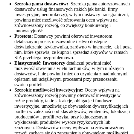
Szeroka gama dostawców:
Szeroka gama autoryzowanych
dostawców usług finansowych (takich jak banki, firmy
inwestycyjne, neobrokerzy), w tym dostawcy transgraniczni,
powinna mieć możliwość oferowania ocen wpływu na
zrównoważony rozwój, co zwiększy konkurencję i
innowacyjność.
Prostota:
Dostawcy powinni oferować inwestorom
detalicznym proste, niezawodne i łatwo dostępne
doświadczenie użytkownika, zarówno w internecie, jak i poza
nim, które sprawia, że kupno i sprzedaż aktywów w ramach
SIA przebiega bezproblemowo.
Elastyczność: Inwestorzy
detaliczni powinni mieć
możliwość otwierania wielu rachunków, w tym u różnych
dostawców, i nie powinni mieć do czynienia z nadmiernymi
opłatami ani uciążliwymi procesami przy przenoszeniu
swoich portfeli.
Szerokie możliwości inwestycyjne:
Oceny wpływu na
zrównoważony rozwój powinny oferować inwestycje w
różne produkty, takie jak akcje, obligacje i fundusze
inwestycyjne, umożliwiając obywatelom dywersyfikację ich
portfeli w zależności od klas aktywów, emitentów, lokalizacji
producentów i profili ryzyka, przy jednoczesnym
wykluczeniu produktów wysoce ryzykownych lub
złożonych. Dostawców oceny wpływu na zrównoważony
rozwój zachęca się do zapewnienia obywatelom możliwości