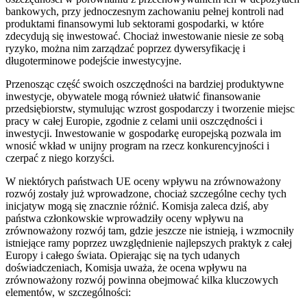
bankowych, przy jednoczesnym zachowaniu pełnej kontroli nad
produktami finansowymi lub sektorami gospodarki, w które
zdecydują się inwestować. Chociaż inwestowanie niesie ze sobą
ryzyko, można nim zarządzać poprzez dywersyfikację i
długoterminowe podejście inwestycyjne.
Przenosząc część swoich oszczędności na bardziej produktywne
inwestycje, obywatele mogą również ułatwić finansowanie
przedsiębiorstw, stymulując wzrost gospodarczy i tworzenie miejsc
pracy w całej Europie, zgodnie z celami unii oszczędności i
inwestycji. Inwestowanie w gospodarkę europejską pozwala im
wnosić wkład w unijny program na rzecz konkurencyjności i
czerpać z niego korzyści.
W niektórych państwach UE oceny wpływu na zrównoważony
rozwój zostały już wprowadzone, chociaż szczególne cechy tych
inicjatyw mogą się znacznie różnić. Komisja zaleca dziś, aby
państwa członkowskie wprowadziły oceny wpływu na
zrównoważony rozwój tam, gdzie jeszcze nie istnieją, i wzmocniły
istniejące ramy poprzez uwzględnienie najlepszych praktyk z całej
Europy i całego świata. Opierając się na tych udanych
doświadczeniach, Komisja uważa, że ocena wpływu na
zrównoważony rozwój powinna obejmować kilka kluczowych
elementów, w szczególności: