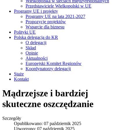
Wielkopolska w sieciach międzyregionalnych
Przedstawiciele Wielkopolski w UE
Programy UE i projekty
Programy UE na lata 2021-2027
Propozycje projektów
Wsparcie dla biznesu
Polityki UE
Polska delegacja do KR
O delegacji
Skład
Opinie
Aktualności
Europejski Komitet Regionów
Koordynatorzy delegacji
Staże
Kontakt
Mądrzejsze i bardziej
skuteczne oszczędzanie
Szczegóły
Opublikowano: 07 październik 2025
Utworzono: 07 październik 2025