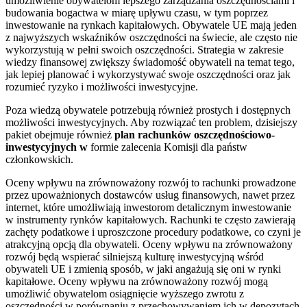
umożliwienie obywatelom lepszego zarządzania oszczędnościami i
budowania bogactwa w miarę upływu czasu, w tym poprzez
inwestowanie na rynkach kapitałowych. Obywatele UE mają jeden
z najwyższych wskaźników oszczędności na świecie, ale często nie
wykorzystują w pełni swoich oszczędności. Strategia w zakresie
wiedzy finansowej zwiększy świadomość obywateli na temat tego,
jak lepiej planować i wykorzystywać swoje oszczędności oraz jak
rozumieć ryzyko i możliwości inwestycyjne.
Poza wiedzą obywatele potrzebują również prostych i dostępnych
możliwości inwestycyjnych. Aby rozwiązać ten problem, dzisiejszy
pakiet obejmuje również
plan rachunków
oszczędnościowo-
inwestycyjnych w
formie zalecenia Komisji dla państw
członkowskich.
Oceny wpływu na zrównoważony rozwój to rachunki prowadzone
przez upoważnionych dostawców usług finansowych, nawet przez
internet, które umożliwiają inwestorom detalicznym inwestowanie
w instrumenty rynków kapitałowych. Rachunki te często zawierają
zachęty podatkowe i uproszczone procedury podatkowe, co czyni je
atrakcyjną opcją dla obywateli. Oceny wpływu na zrównoważony
rozwój będą wspierać silniejszą kulturę inwestycyjną wśród
obywateli UE i zmienią sposób, w jaki angażują się oni w rynki
kapitałowe. Oceny wpływu na zrównoważony rozwój mogą
umożliwić obywatelom osiągnięcie wyższego zwrotu z
oszczędności w porównaniu z przechowywaniem ich w depozytach