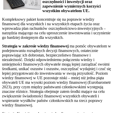
oszczędności i inwestycji oraz
zapewnienie wymiernych korzyści
wszystkim obywatelom UE.
Kompleksowy pakiet koncentruje się na poprawie wiedzy
finansowej dla wszystkich i na wszystkich etapach życia oraz
wprowadza plan rachunków oszczędnościowo-inwestycyjnych –
narzędzia mającego na celu uproszczenie inwestowania i uczynienie
go bardziej dostępnym dla wszystkich.
Strategia w zakresie wiedzy finansowej
ma pomóc obywatelom w
podejmowaniu rozsądnych decyzji finansowych, ostatecznie
poprawiając ich dobrostan, bezpieczeństwo finansowe i
niezależność. Dzięki odpowiedniemu połączeniu wiedzy i
umiejętności finansowych obywatele mogą lepiej zarządzać swoimi
środkami, unikać oszustw i oszustw, oszczędzać wydajniej i czuć się
lepiej przygotowani do inwestowania w swoją przyszłość. Poziom
wiedzy finansowej w UE pozostaje niski – mniej niż jedna piąta
obywateli UE ma wysoki poziom wiedzy finansowej (Eurobarometr
2023), przy czym między państwami członkowskimi występują
znaczne różnice. Strategia obejmuje zatem środki mające na celu
zwiększenie świadomości finansowej wszystkich obywateli i
wspieranie wysiłków państw członkowskich na rzecz poprawy
wiedzy finansowej.