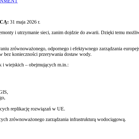
RONMENT
CĄ:
31 maja 2026 r.
nty i utrzymanie sieci, zanim dojdzie do awarii. Dzięki temu możliwe
eraniu zrównoważonego, odpornego i efektywnego zarządzania europejs
ów bez konieczności przerywania dostaw wody.
k i wiejskich – obejmujących m.in.:
GIS,
go,
ących replikację rozwiązań w UE.
zących zrównoważonego zarządzania infrastrukturą wodociągową.