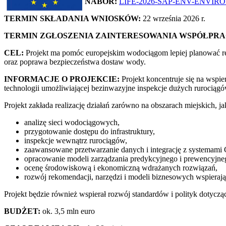
NABÓR:
LIFE-2026-SAP-ENV-ENVI
TERMIN SKŁADANIA WNIOSKÓW:
22 września 2026 r.
TERMIN ZGŁOSZENIA ZAINTERESOWANIA WSPÓŁPRA
CEL:
Projekt ma pomóc europejskim wodociągom lepiej planować remo
oraz poprawa bezpieczeństwa dostaw wody.
INFORMACJE O PROJEKCIE:
Projekt koncentruje się na wspi
technologii umożliwiającej bezinwazyjne inspekcje dużych rurociąg
Projekt zakłada realizację działań zarówno na obszarach miejskich, ja
analizę sieci wodociągowych,
przygotowanie dostępu do infrastruktury,
inspekcje wewnątrz rurociągów,
zaawansowane przetwarzanie danych i integrację z systemami 
opracowanie modeli zarządzania predykcyjnego i prewencyjne
ocenę środowiskową i ekonomiczną wdrażanych rozwiązań,
rozwój rekomendacji, narzędzi i modeli biznesowych wspieraj
Projekt będzie również wspierał rozwój standardów i polityk dotyc
BUDŻET:
ok. 3,5 mln euro