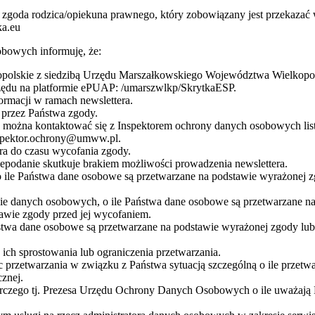
 jest zgoda rodzica/opiekuna prawnego, który zobowiązany jest przeka
ka.eu
bowych informuję, że:
olskie z siedzibą Urzędu Marszałkowskiego Województwa Wielkopolsk
rzędu na platformie ePUAP: /umarszwlkp/SkrytkaESP.
rmacji w ramach newslettera.
przez Państwa zgody.
żna kontaktować się z Inspektorem ochrony danych osobowych listow
nspektor.ochrony@umww.pl.
a do czasu wycofania zgody.
podanie skutkuje brakiem możliwości prowadzenia newslettera.
 ile Państwa dane osobowe są przetwarzane na podstawie wyrażonej z
nie danych osobowych, o ile Państwa dane osobowe są przetwarzane 
awie zgody przed jej wycofaniem.
stwa dane osobowe są przetwarzane na podstawie wyrażonej zgody lub
ch sprostowania lub ograniczenia przetwarzania.
 przetwarzania w związku z Państwa sytuacją szczególną o ile przetw
znej.
orczego tj. Prezesa Urzędu Ochrony Danych Osobowych o ile uważają