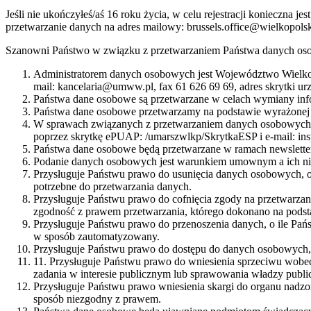
Jeśli nie ukończyłeś/aś 16 roku życia, w celu rejestracji konieczna
przetwarzanie danych na adres mailowy: brussels.office@wielkopols
Szanowni Państwo w związku z przetwarzaniem Państwa danych oso
Administratorem danych osobowych jest Województwo Wielkop
mail: kancelaria@umww.pl, fax 61 626 69 69, adres skrytki u
Państwa dane osobowe są przetwarzane w celach wymiany info
Państwa dane osobowe przetwarzamy na podstawie wyrażonej 
W sprawach związanych z przetwarzaniem danych osobowych mo
poprzez skrytkę ePUAP: /umarszwlkp/SkrytkaESP i e-mail: i
Państwa dane osobowe będą przetwarzane w ramach newsletter
Podanie danych osobowych jest warunkiem umownym a ich nie
Przysługuje Państwu prawo do usunięcia danych osobowych, o
potrzebne do przetwarzania danych.
Przysługuje Państwu prawo do cofnięcia zgody na przetwarza
zgodność z prawem przetwarzania, którego dokonano na podst
Przysługuje Państwu prawo do przenoszenia danych, o ile Pań
w sposób zautomatyzowany.
Przysługuje Państwu prawo do dostępu do danych osobowych, i
11. Przysługuje Państwu prawo do wniesienia sprzeciwu wobec
zadania w interesie publicznym lub sprawowania władzy public
Przysługuje Państwu prawo wniesienia skargi do organu nadz
sposób niezgodny z prawem.