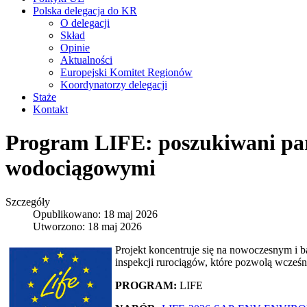
Polska delegacja do KR
O delegacji
Skład
Opinie
Aktualności
Europejski Komitet Regionów
Koordynatorzy delegacji
Staże
Kontakt
Program LIFE: poszukiwani part
wodociągowymi
Szczegóły
Opublikowano: 18 maj 2026
Utworzono: 18 maj 2026
Projekt koncentruje się na nowoczesnym i
inspekcji rurociągów, które pozwolą wcześn
PROGRAM:
LIFE