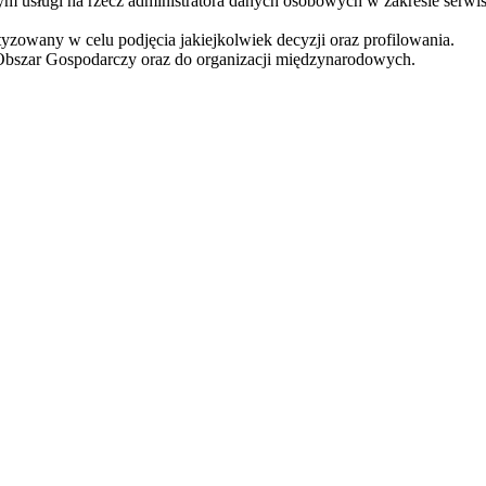
usługi na rzecz administratora danych osobowych w zakresie serwis
zowany w celu podjęcia jakiejkolwiek decyzji oraz profilowania.
Obszar Gospodarczy oraz do organizacji międzynarodowych.