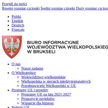
Przejdź do treści
Resetuj rozmiar czcionki
Średni rozmiar czionki
Duży rozmiar czcion
Polski
English
Deutsch
Français
O nas
Nasze zadania
O Wielkopolsce
Województwo wielkopolskie
Wielkopolska w sieciach międzyregionalnych
Przedstawiciele Wielkopolski w UE
Programy UE i projekty
Programy UE na lata 2021-2027
Propozycje projektów
Wsparcie dla biznesu
Polityki UE