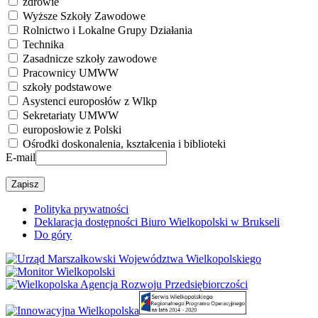
zdrowie
Wyższe Szkoły Zawodowe
Rolnictwo i Lokalne Grupy Działania
Technika
Zasadnicze szkoły zawodowe
Pracownicy UMWW
szkoły podstawowe
Asystenci europosłów z Wlkp
Sekretariaty UMWW
europosłowie z Polski
Ośrodki doskonalenia, kształcenia i biblioteki
E-mail
Polityka prywatności
Deklaracja dostępności Biuro Wielkopolski w Brukseli
Do góry