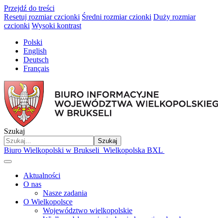
Przejdź do treści
Resetuj rozmiar czcionki
Średni rozmiar czionki
Duży rozmiar
czcionki
Wysoki kontrast
Polski
English
Deutsch
Français
Szukaj
Szukaj
Biuro Wielkopolski w Brukseli
Wielkopolska BXL
Aktualności
O nas
Nasze zadania
O Wielkopolsce
Województwo wielkopolskie