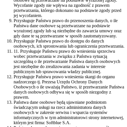
osobowe są przetwarzane na podstawie wyrażonej zgody.
Wycofanie zgody nie wpływa na zgodność z prawem
przetwarzania, którego dokonano na podstawie zgody przed
jej wycofaniem.
Przysługuje Państwu prawo do przenoszenia danych, o ile
Państwa dane osobowe są przetwarzane na podstawie
wyrażonej zgody lub są niezbędne do zawarcia umowy oraz
gdy dane te są przetwarzane w sposób zautomatyzowany.
Przysługuje Państwu prawo do dostępu do danych
osobowych, ich sprostowania lub ograniczenia przetwarzania.
11. Przysługuje Państwu prawo do wniesienia sprzeciwu
wobec przetwarzania w związku z Państwa sytuacją
szczególną o ile przetwarzanie Państwa danych osobowych
jest niezbędne do zrealizowania zadania w interesie
publicznym lub sprawowania władzy publicznej.
Przysługuje Państwu prawo wniesienia skargi do organu
nadzorczego tj. Prezesa Urzędu Ochrony Danych
Osobowych o ile uważają Państwo, iż przetwarzanie Państwa
danych osobowych odbywa się w sposób niezgodny z
prawem.
Państwa dane osobowe będą ujawniane podmiotom
świadczącym usługi na rzecz administratora danych
osobowych w zakresie serwisu i wsparcia systemów
informatycznych w tym administratorowi strony internetowej,
którym jest firma: Softblue S.A.