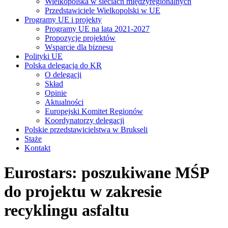
Wielkopolska w sieciach międzyregionalnych
Przedstawiciele Wielkopolski w UE
Programy UE i projekty
Programy UE na lata 2021-2027
Propozycje projektów
Wsparcie dla biznesu
Polityki UE
Polska delegacja do KR
O delegacji
Skład
Opinie
Aktualności
Europejski Komitet Regionów
Koordynatorzy delegacji
Polskie przedstawicielstwa w Brukseli
Staże
Kontakt
Eurostars: poszukiwane MŚP
do projektu w zakresie
recyklingu asfaltu