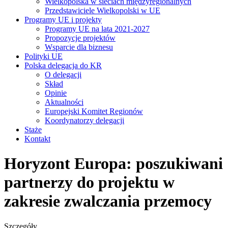
Wielkopolska w sieciach międzyregionalnych
Przedstawiciele Wielkopolski w UE
Programy UE i projekty
Programy UE na lata 2021-2027
Propozycje projektów
Wsparcie dla biznesu
Polityki UE
Polska delegacja do KR
O delegacji
Skład
Opinie
Aktualności
Europejski Komitet Regionów
Koordynatorzy delegacji
Staże
Kontakt
Horyzont Europa: poszukiwani
partnerzy do projektu w
zakresie zwalczania przemocy
Szczegóły