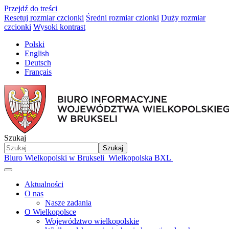
Przejdź do treści
Resetuj rozmiar czcionki
Średni rozmiar czionki
Duży rozmiar
czcionki
Wysoki kontrast
Polski
English
Deutsch
Français
Szukaj
Szukaj
Biuro Wielkopolski w Brukseli
Wielkopolska BXL
Aktualności
O nas
Nasze zadania
O Wielkopolsce
Województwo wielkopolskie