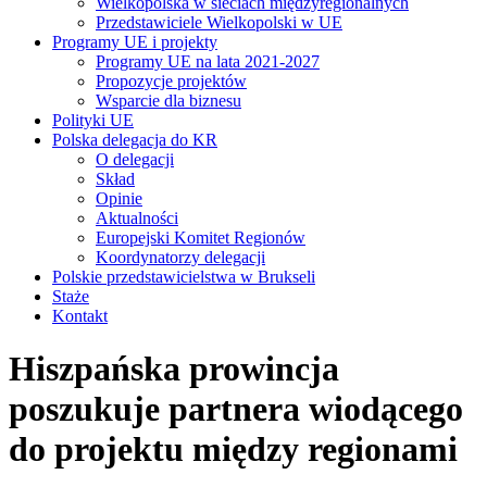
Wielkopolska w sieciach międzyregionalnych
Przedstawiciele Wielkopolski w UE
Programy UE i projekty
Programy UE na lata 2021-2027
Propozycje projektów
Wsparcie dla biznesu
Polityki UE
Polska delegacja do KR
O delegacji
Skład
Opinie
Aktualności
Europejski Komitet Regionów
Koordynatorzy delegacji
Polskie przedstawicielstwa w Brukseli
Staże
Kontakt
Hiszpańska prowincja
poszukuje partnera wiodącego
do projektu między regionami