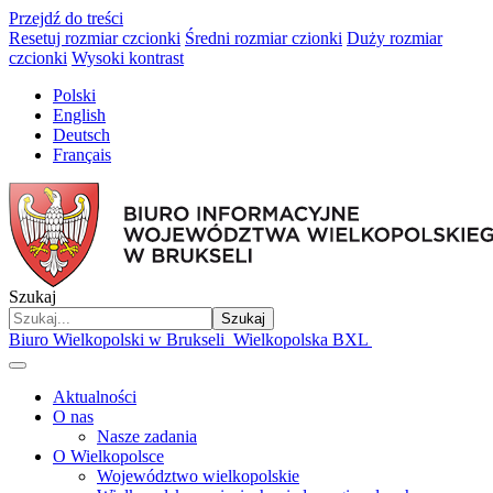
Przejdź do treści
Resetuj rozmiar czcionki
Średni rozmiar czionki
Duży rozmiar
czcionki
Wysoki kontrast
Polski
English
Deutsch
Français
Szukaj
Szukaj
Biuro Wielkopolski w Brukseli
Wielkopolska BXL
Aktualności
O nas
Nasze zadania
O Wielkopolsce
Województwo wielkopolskie