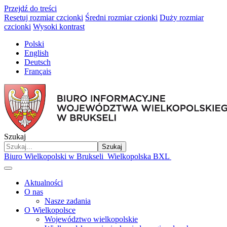
Przejdź do treści
Resetuj rozmiar czcionki
Średni rozmiar czionki
Duży rozmiar
czcionki
Wysoki kontrast
Polski
English
Deutsch
Français
Szukaj
Szukaj
Biuro Wielkopolski w Brukseli
Wielkopolska BXL
Aktualności
O nas
Nasze zadania
O Wielkopolsce
Województwo wielkopolskie