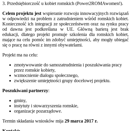
3. Przedsiębiorczość u kobiet romskich (Power2ROMAwomen!).
Celem projektu jest
wspieranie rozwoju innowacyjnych rozwiązań
w odpowiedzi na problem z zatrudnieniem wśród romskich kobiet.
Konieczność ich integracji ze społeczeństwem oraz na rynku pracy
od dawna jest podkreślana w UE. Główną barierą jest brak
edukacji, dlatego projekt promuje szkolenia dla romskich kobiet,
mające na celu pomóc im zdobyć umiejętności, aby mogły ubiegać
się o pracę na równi z innymi obywatelami.
Projekt ma na celu:
zmotywowanie do samozatrudnienia i poszukiwania pracy
przez romskie kobiety,
wzmocnienie dialogu społecznego,
zwiększenie umiejętności grupy docelowej projektu.
Poszukiwani partnerzy
:
gminy,
instytuty i stowarzyszenia romskie,
organizacje pozarządowe.
Termin składania wniosków mija
29 marca 2017 r.
Kontakt: