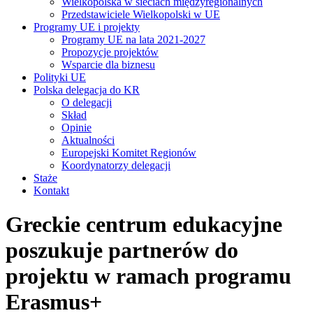
Wielkopolska w sieciach międzyregionalnych
Przedstawiciele Wielkopolski w UE
Programy UE i projekty
Programy UE na lata 2021-2027
Propozycje projektów
Wsparcie dla biznesu
Polityki UE
Polska delegacja do KR
O delegacji
Skład
Opinie
Aktualności
Europejski Komitet Regionów
Koordynatorzy delegacji
Staże
Kontakt
Greckie centrum edukacyjne
poszukuje partnerów do
projektu w ramach programu
Erasmus+