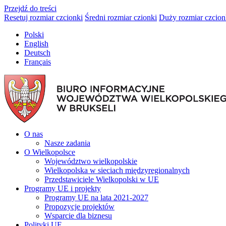
Przejdź do treści
Resetuj rozmiar czcionki
Średni rozmiar czionki
Duży rozmiar czcion
Polski
English
Deutsch
Français
O nas
Nasze zadania
O Wielkopolsce
Województwo wielkopolskie
Wielkopolska w sieciach międzyregionalnych
Przedstawiciele Wielkopolski w UE
Programy UE i projekty
Programy UE na lata 2021-2027
Propozycje projektów
Wsparcie dla biznesu
Polityki UE