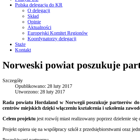
Polska delegacja do KR
O delegacji
Skład
Opinie
Aktualności
Europejski Komitet Regionów
Koordynatorzy delegacji
Staże
Kontakt
Norweski powiat poszukuje pa
Szczegóły
Opublikowano: 28 luty 2017
Utworzono: 28 luty 2017
Rada powiatu Hordaland w Norwegii poszukuje partnerów do p
centrów miejskich dzięki włączeniu kształcenia i szkolenia zawo
Celem projektu
jest rozwój miast realizowany poprzez dzielenie si
Projekt opiera się na współpracy szkół z przedsiębiorstwami oraz je
Poszukiwani partnerzy: