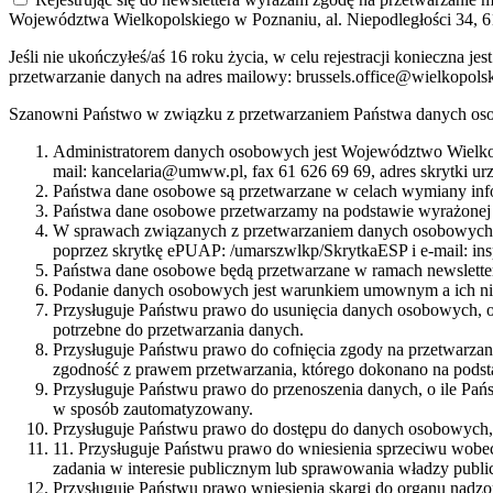
Województwa Wielkopolskiego w Poznaniu, al. Niepodległości 34, 6
Jeśli nie ukończyłeś/aś 16 roku życia, w celu rejestracji konieczna
przetwarzanie danych na adres mailowy: brussels.office@wielkopols
Szanowni Państwo w związku z przetwarzaniem Państwa danych oso
Administratorem danych osobowych jest Województwo Wielkop
mail: kancelaria@umww.pl, fax 61 626 69 69, adres skrytki u
Państwa dane osobowe są przetwarzane w celach wymiany info
Państwa dane osobowe przetwarzamy na podstawie wyrażonej 
W sprawach związanych z przetwarzaniem danych osobowych mo
poprzez skrytkę ePUAP: /umarszwlkp/SkrytkaESP i e-mail: i
Państwa dane osobowe będą przetwarzane w ramach newsletter
Podanie danych osobowych jest warunkiem umownym a ich nie
Przysługuje Państwu prawo do usunięcia danych osobowych, o
potrzebne do przetwarzania danych.
Przysługuje Państwu prawo do cofnięcia zgody na przetwarza
zgodność z prawem przetwarzania, którego dokonano na podst
Przysługuje Państwu prawo do przenoszenia danych, o ile Pań
w sposób zautomatyzowany.
Przysługuje Państwu prawo do dostępu do danych osobowych, i
11. Przysługuje Państwu prawo do wniesienia sprzeciwu wobec
zadania w interesie publicznym lub sprawowania władzy public
Przysługuje Państwu prawo wniesienia skargi do organu nadz