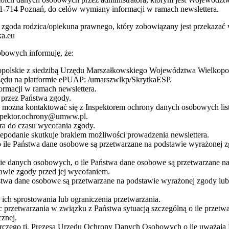
1-714 Poznań, do celów wymiany informacji w ramach newslettera.
 jest zgoda rodzica/opiekuna prawnego, który zobowiązany jest przeka
ka.eu
bowych informuję, że:
olskie z siedzibą Urzędu Marszałkowskiego Województwa Wielkopolsk
rzędu na platformie ePUAP: /umarszwlkp/SkrytkaESP.
rmacji w ramach newslettera.
przez Państwa zgody.
żna kontaktować się z Inspektorem ochrony danych osobowych listow
nspektor.ochrony@umww.pl.
a do czasu wycofania zgody.
podanie skutkuje brakiem możliwości prowadzenia newslettera.
 ile Państwa dane osobowe są przetwarzane na podstawie wyrażonej z
nie danych osobowych, o ile Państwa dane osobowe są przetwarzane 
awie zgody przed jej wycofaniem.
stwa dane osobowe są przetwarzane na podstawie wyrażonej zgody lub
ch sprostowania lub ograniczenia przetwarzania.
 przetwarzania w związku z Państwa sytuacją szczególną o ile przetw
znej.
orczego tj. Prezesa Urzędu Ochrony Danych Osobowych o ile uważają