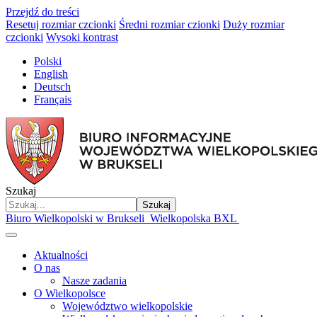
Przejdź do treści
Resetuj rozmiar czcionki
Średni rozmiar czionki
Duży rozmiar
czcionki
Wysoki kontrast
Polski
English
Deutsch
Français
Szukaj
Szukaj
Biuro Wielkopolski w Brukseli
Wielkopolska BXL
Aktualności
O nas
Nasze zadania
O Wielkopolsce
Województwo wielkopolskie