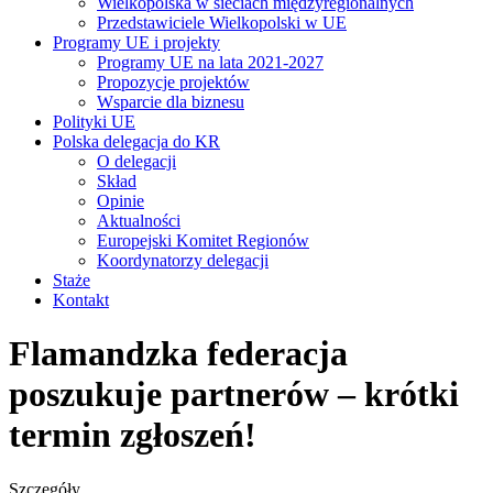
Wielkopolska w sieciach międzyregionalnych
Przedstawiciele Wielkopolski w UE
Programy UE i projekty
Programy UE na lata 2021-2027
Propozycje projektów
Wsparcie dla biznesu
Polityki UE
Polska delegacja do KR
O delegacji
Skład
Opinie
Aktualności
Europejski Komitet Regionów
Koordynatorzy delegacji
Staże
Kontakt
Flamandzka federacja
poszukuje partnerów – krótki
termin zgłoszeń!
Szczegóły