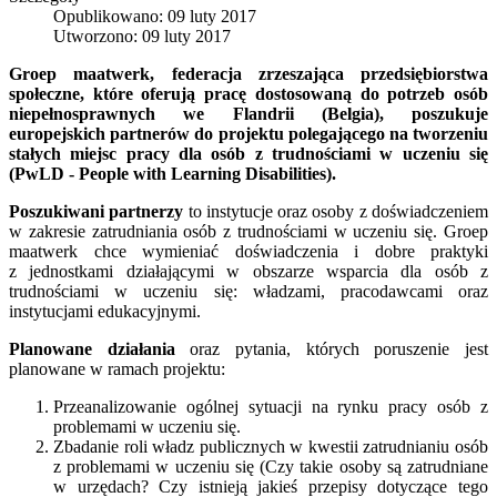
Opublikowano: 09 luty 2017
Utworzono: 09 luty 2017
Groep maatwerk, federacja zrzeszająca przedsiębiorstwa
społeczne, które oferują pracę dostosowaną do potrzeb osób
niepełnosprawnych we Flandrii (Belgia), poszukuje
europejskich partnerów do projektu polegającego na tworzeniu
stałych miejsc pracy dla osób z trudnościami w uczeniu się
(PwLD - People with Learning Disabilities).
Poszukiwani partnerzy
to instytucje oraz osoby z doświadczeniem
w zakresie zatrudniania osób z trudnościami w uczeniu się. Groep
maatwerk chce wymieniać doświadczenia i dobre praktyki
z jednostkami działającymi w obszarze wsparcia dla osób z
trudnościami w uczeniu się: władzami, pracodawcami oraz
instytucjami edukacyjnymi.
Planowane działania
oraz pytania, których poruszenie jest
planowane w ramach projektu:
Przeanalizowanie ogólnej sytuacji na rynku pracy osób z
problemami w uczeniu się.
Zbadanie roli władz publicznych w kwestii zatrudnianiu osób
z problemami w uczeniu się (Czy takie osoby są zatrudniane
w urzędach? Czy istnieją jakieś przepisy dotyczące tego