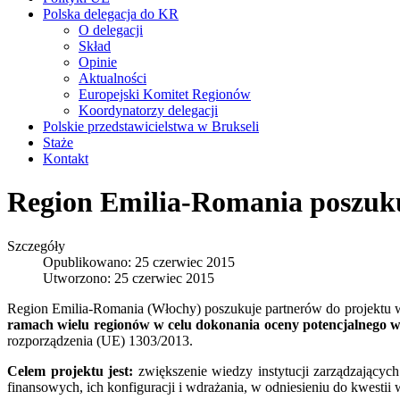
Polska delegacja do KR
O delegacji
Skład
Opinie
Aktualności
Europejski Komitet Regionów
Koordynatorzy delegacji
Polskie przedstawicielstwa w Brukseli
Staże
Kontakt
Region Emilia-Romania poszuku
Szczegóły
Opublikowano: 25 czerwiec 2015
Utworzono: 25 czerwiec 2015
Region Emilia-Romania (Włochy) poszukuje partnerów do projektu w 
ramach wielu regionów w celu dokonania oceny potencjalnego 
rozporządzenia (UE) 1303/2013.
Celem projektu jest:
zwiększenie wiedzy instytucji zarządzający
finansowych, ich konfiguracji i wdrażania, w odniesieniu do kwest