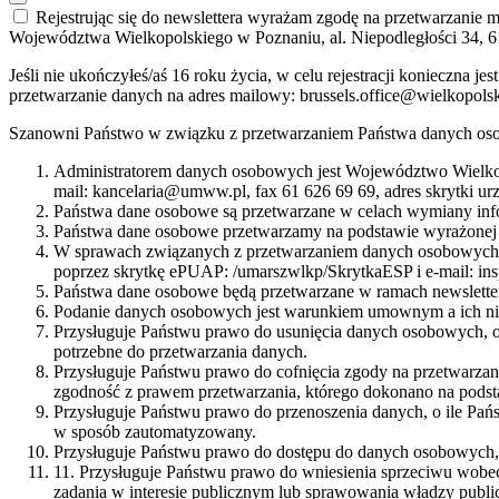
Rejestrując się do newslettera wyrażam zgodę na przetwarzanie
Województwa Wielkopolskiego w Poznaniu, al. Niepodległości 34, 6
Jeśli nie ukończyłeś/aś 16 roku życia, w celu rejestracji konieczna
przetwarzanie danych na adres mailowy: brussels.office@wielkopols
Szanowni Państwo w związku z przetwarzaniem Państwa danych oso
Administratorem danych osobowych jest Województwo Wielkop
mail: kancelaria@umww.pl, fax 61 626 69 69, adres skrytki u
Państwa dane osobowe są przetwarzane w celach wymiany info
Państwa dane osobowe przetwarzamy na podstawie wyrażonej 
W sprawach związanych z przetwarzaniem danych osobowych mo
poprzez skrytkę ePUAP: /umarszwlkp/SkrytkaESP i e-mail: i
Państwa dane osobowe będą przetwarzane w ramach newsletter
Podanie danych osobowych jest warunkiem umownym a ich nie
Przysługuje Państwu prawo do usunięcia danych osobowych, o
potrzebne do przetwarzania danych.
Przysługuje Państwu prawo do cofnięcia zgody na przetwarza
zgodność z prawem przetwarzania, którego dokonano na podst
Przysługuje Państwu prawo do przenoszenia danych, o ile Pań
w sposób zautomatyzowany.
Przysługuje Państwu prawo do dostępu do danych osobowych, i
11. Przysługuje Państwu prawo do wniesienia sprzeciwu wobec
zadania w interesie publicznym lub sprawowania władzy public