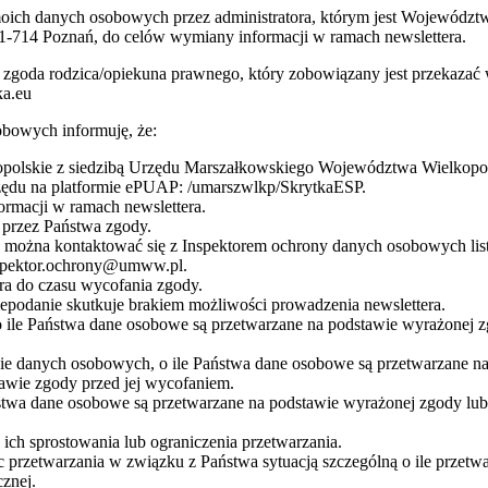
 moich danych osobowych przez administratora, którym jest Wojewódz
1-714 Poznań, do celów wymiany informacji w ramach newslettera.
 jest zgoda rodzica/opiekuna prawnego, który zobowiązany jest przeka
ka.eu
bowych informuję, że:
olskie z siedzibą Urzędu Marszałkowskiego Województwa Wielkopolsk
rzędu na platformie ePUAP: /umarszwlkp/SkrytkaESP.
rmacji w ramach newslettera.
przez Państwa zgody.
żna kontaktować się z Inspektorem ochrony danych osobowych listow
nspektor.ochrony@umww.pl.
a do czasu wycofania zgody.
podanie skutkuje brakiem możliwości prowadzenia newslettera.
 ile Państwa dane osobowe są przetwarzane na podstawie wyrażonej z
nie danych osobowych, o ile Państwa dane osobowe są przetwarzane 
awie zgody przed jej wycofaniem.
stwa dane osobowe są przetwarzane na podstawie wyrażonej zgody lub
ch sprostowania lub ograniczenia przetwarzania.
 przetwarzania w związku z Państwa sytuacją szczególną o ile przetw
znej.