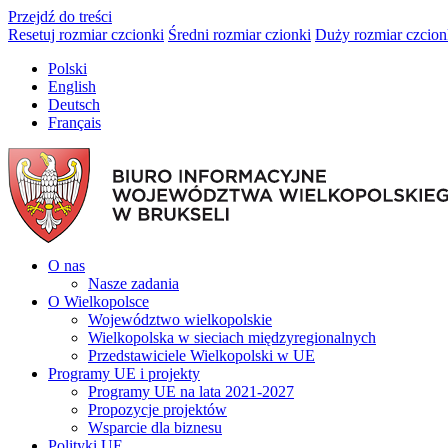
Przejdź do treści
Resetuj rozmiar czcionki
Średni rozmiar czionki
Duży rozmiar czcion
Polski
English
Deutsch
Français
O nas
Nasze zadania
O Wielkopolsce
Województwo wielkopolskie
Wielkopolska w sieciach międzyregionalnych
Przedstawiciele Wielkopolski w UE
Programy UE i projekty
Programy UE na lata 2021-2027
Propozycje projektów
Wsparcie dla biznesu
Polityki UE