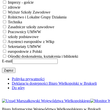
Imprezy - goście
zdrowie
Wyższe Szkoły Zawodowe
Rolnictwo i Lokalne Grupy Działania
Technika
Zasadnicze szkoły zawodowe
Pracownicy UMWW
szkoły podstawowe
Asystenci europosłów z Wlkp
Sekretariaty UMWW
europosłowie z Polski
Ośrodki doskonalenia, kształcenia i biblioteki
E-mail
Polityka prywatności
Deklaracja dostępności Biuro Wielkopolski w Brukseli
Do góry
Biuro Informacyjne Województwa Wielkopolskiego w Brukseli