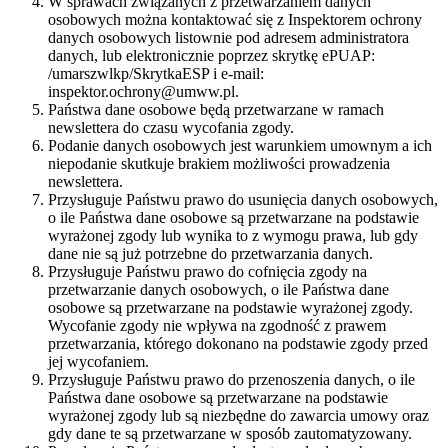
W sprawach związanych z przetwarzaniem danych
osobowych można kontaktować się z Inspektorem ochrony
danych osobowych listownie pod adresem administratora
danych, lub elektronicznie poprzez skrytkę ePUAP:
/umarszwlkp/SkrytkaESP i e-mail:
inspektor.ochrony@umww.pl.
Państwa dane osobowe będą przetwarzane w ramach
newslettera do czasu wycofania zgody.
Podanie danych osobowych jest warunkiem umownym a ich
niepodanie skutkuje brakiem możliwości prowadzenia
newslettera.
Przysługuje Państwu prawo do usunięcia danych osobowych,
o ile Państwa dane osobowe są przetwarzane na podstawie
wyrażonej zgody lub wynika to z wymogu prawa, lub gdy
dane nie są już potrzebne do przetwarzania danych.
Przysługuje Państwu prawo do cofnięcia zgody na
przetwarzanie danych osobowych, o ile Państwa dane
osobowe są przetwarzane na podstawie wyrażonej zgody.
Wycofanie zgody nie wpływa na zgodność z prawem
przetwarzania, którego dokonano na podstawie zgody przed
jej wycofaniem.
Przysługuje Państwu prawo do przenoszenia danych, o ile
Państwa dane osobowe są przetwarzane na podstawie
wyrażonej zgody lub są niezbędne do zawarcia umowy oraz
gdy dane te są przetwarzane w sposób zautomatyzowany.