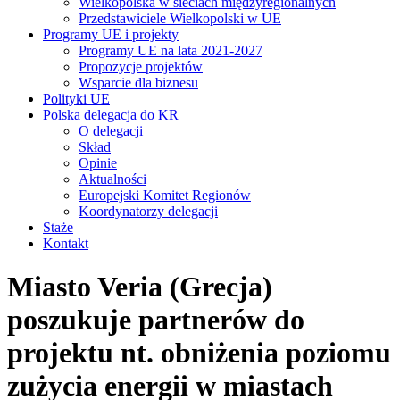
Wielkopolska w sieciach międzyregionalnych
Przedstawiciele Wielkopolski w UE
Programy UE i projekty
Programy UE na lata 2021-2027
Propozycje projektów
Wsparcie dla biznesu
Polityki UE
Polska delegacja do KR
O delegacji
Skład
Opinie
Aktualności
Europejski Komitet Regionów
Koordynatorzy delegacji
Staże
Kontakt
Miasto Veria (Grecja)
poszukuje partnerów do
projektu nt. obniżenia poziomu
zużycia energii w miastach