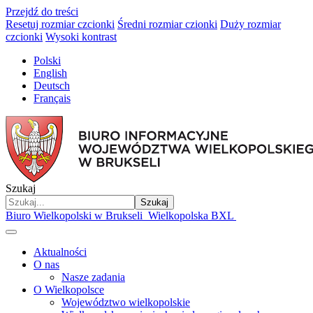
Przejdź do treści
Resetuj rozmiar czcionki
Średni rozmiar czionki
Duży rozmiar
czcionki
Wysoki kontrast
Polski
English
Deutsch
Français
Szukaj
Szukaj
Biuro Wielkopolski w Brukseli
Wielkopolska BXL
Aktualności
O nas
Nasze zadania
O Wielkopolsce
Województwo wielkopolskie