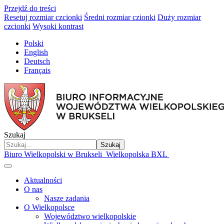
Przejdź do treści
Resetuj rozmiar czcionki
Średni rozmiar czionki
Duży rozmiar
czcionki
Wysoki kontrast
Polski
English
Deutsch
Français
Szukaj
Szukaj
Biuro Wielkopolski w Brukseli
Wielkopolska BXL
Aktualności
O nas
Nasze zadania
O Wielkopolsce
Województwo wielkopolskie