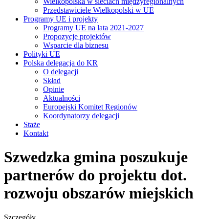
Wielkopolska w sieciach międzyregionalnych
Przedstawiciele Wielkopolski w UE
Programy UE i projekty
Programy UE na lata 2021-2027
Propozycje projektów
Wsparcie dla biznesu
Polityki UE
Polska delegacja do KR
O delegacji
Skład
Opinie
Aktualności
Europejski Komitet Regionów
Koordynatorzy delegacji
Staże
Kontakt
Szwedzka gmina poszukuje
partnerów do projektu dot.
rozwoju obszarów miejskich
Szczegóły