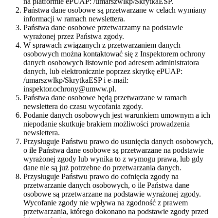
na platformie ePUAP: /umarszwlkp/SkrytkaESP.
Państwa dane osobowe są przetwarzane w celach wymiany
informacji w ramach newslettera.
Państwa dane osobowe przetwarzamy na podstawie
wyrażonej przez Państwa zgody.
W sprawach związanych z przetwarzaniem danych
osobowych można kontaktować się z Inspektorem ochrony
danych osobowych listownie pod adresem administratora
danych, lub elektronicznie poprzez skrytkę ePUAP:
/umarszwlkp/SkrytkaESP i e-mail:
inspektor.ochrony@umww.pl.
Państwa dane osobowe będą przetwarzane w ramach
newslettera do czasu wycofania zgody.
Podanie danych osobowych jest warunkiem umownym a ich
niepodanie skutkuje brakiem możliwości prowadzenia
newslettera.
Przysługuje Państwu prawo do usunięcia danych osobowych,
o ile Państwa dane osobowe są przetwarzane na podstawie
wyrażonej zgody lub wynika to z wymogu prawa, lub gdy
dane nie są już potrzebne do przetwarzania danych.
Przysługuje Państwu prawo do cofnięcia zgody na
przetwarzanie danych osobowych, o ile Państwa dane
osobowe są przetwarzane na podstawie wyrażonej zgody.
Wycofanie zgody nie wpływa na zgodność z prawem
przetwarzania, którego dokonano na podstawie zgody przed