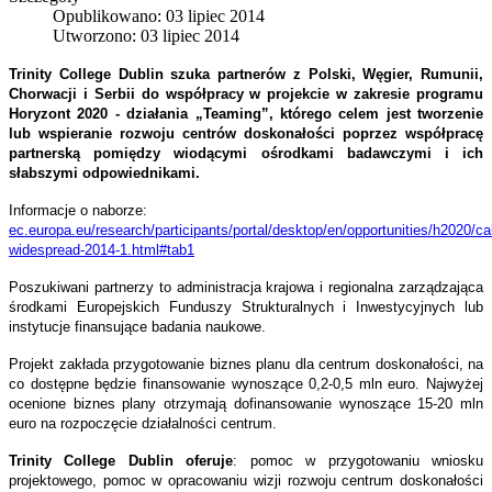
Opublikowano: 03 lipiec 2014
Utworzono: 03 lipiec 2014
Trinity College Dublin szuka partnerów z Polski, Węgier, Rumunii,
Chorwacji i Serbii do współpracy w projekcie w zakresie programu
Horyzont 2020 - działania „Teaming”, którego celem jest tworzenie
lub wspieranie rozwoju centrów doskonałości poprzez współpracę
partnerską pomiędzy wiodącymi ośrodkami badawczymi i ich
słabszymi odpowiednikami.
Informacje o naborze:
ec.europa.eu/research/participants/portal/desktop/en/opportunities/h2020/ca
widespread-2014-1.html#tab1
Poszukiwani partnerzy to administracja krajowa i regionalna zarządzająca
środkami Europejskich Funduszy Strukturalnych i Inwestycyjnych lub
instytucje finansujące badania naukowe.
Projekt zakłada przygotowanie biznes planu dla centrum doskonałości, na
co dostępne będzie finansowanie wynoszące 0,2-0,5 mln euro. Najwyżej
ocenione biznes plany otrzymają dofinansowanie wynoszące 15-20 mln
euro na rozpoczęcie działalności centrum.
Trinity College Dublin oferuje
: pomoc w przygotowaniu wniosku
projektowego, pomoc w opracowaniu wizji rozwoju centrum doskonałości