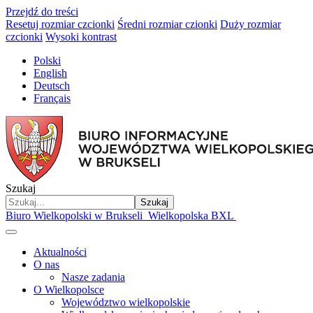
Przejdź do treści
Resetuj rozmiar czcionki
Średni rozmiar czionki
Duży rozmiar
czcionki
Wysoki kontrast
Polski
English
Deutsch
Français
Szukaj
Szukaj
Biuro Wielkopolski w Brukseli
Wielkopolska BXL
Aktualności
O nas
Nasze zadania
O Wielkopolsce
Województwo wielkopolskie